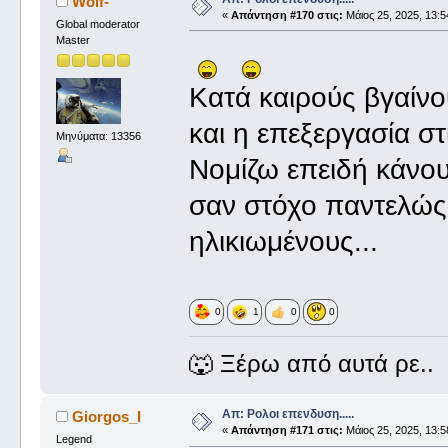
Wolf-
«
Απάντηση #170 στις:
Μάιος 25, 2025, 13:5
Global moderator
Master
Κατά καιρούς βγαίνο
και η επεξεργασία στ
Μηνύματα: 13356
Νομίζω επειδή κάνου
σαν στόχο παντελώς
ηλικιωμένους...
0
1
0
0
🐺 Ξέρω από αυτά ρε..
Απ: Ρολοι επενδυση.....
Giorgos_I
«
Απάντηση #171 στις:
Μάιος 25, 2025, 13:5
Legend