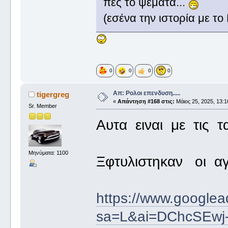
πες το ψέματα...
(εσένα την ιστορία με το 
0
0
0
0
Απ: Ρολοι επενδυση.....
tigergreg
«
Απάντηση #168 στις:
Μάιος 25, 2025, 13:1
Sr. Member
Αυτα ειναι με τις 
Μηνύματα: 1100
Ξφτυλιστηκαν οι αγ
https://www.googlea
sa=L&ai=DChcSEwj