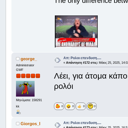
The only difference betw
Απ: Ρολοι επενδυση.....
george_
«
Απάντηση #172 στις:
Μάιος 25, 2025, 14:0
Administrator
GWF
Λέει, για άτομα κάπο
ρολόι
Μηνύματα: 158291
kk
0
0
0
0
Απ: Ρολοι επενδυση.....
Giorgos_I
«
Απάντηση #173 στις:
Μάιος 25, 2025, 16:5