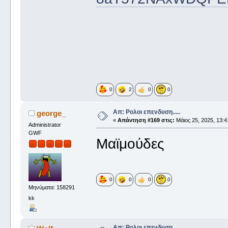
0
2
0
0
Απ: Ρολοι επενδυση.....
george_
«
Απάντηση #169 στις:
Μάιος 25, 2025, 13:4
Administrator
GWF
Μαϊμούδες
0
0
0
0
Μηνύματα: 158291
kk
Απ: Ρολοι επενδυση.....