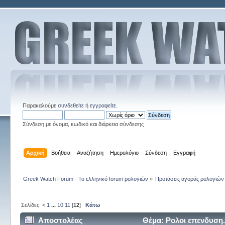
Παρακαλούμε
συνδεθείτε
ή
εγγραφείτε
.
Σύνδεση με όνομα, κωδικό και διάρκεια σύνδεσης
Αρχική
Βοήθεια
Αναζήτηση
Ημερολόγιο
Σύνδεση
Εγγραφή
Greek Watch Forum - Το ελληνικό forum ρολογιών
»
Προτάσεις αγοράς ρολογιών
Σελίδες:
<
1
...
10
11
[
12
]
Κάτω
Αποστολέας
Θέμα: Ρολοι επενδυση.