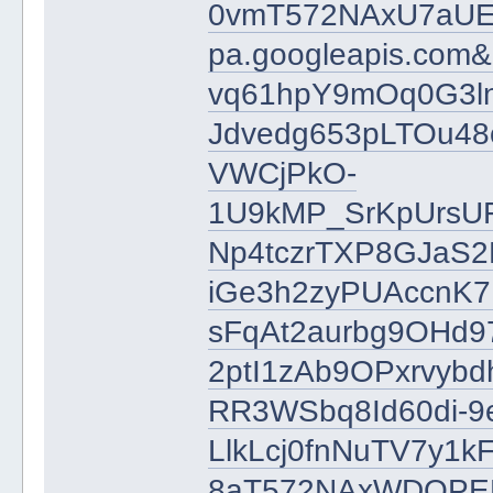
0vmT572NAxU7aUE
pa.googleapis.com
vq61hpY9mOq0G3l
Jdvedg653pLTOu4
VWCjPkO-
1U9kMP_SrKpUrsUF
Np4tczrTXP8GJaS2
iGe3h2zyPUAccnK
sFqAt2aurbg9OHd
2ptI1zAb9OPxrvybd
RR3WSbq8Id60di-
LlkLcj0fnNuTV7y1
8aT572NAxWDQPED