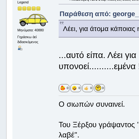
Legend
Παράθεση από: george_ σ
Λέει, για άτομα κάποιας 
Μηνύματα: 40880
Γηράσκω ἀεὶ
διδασκόμενος
...αυτό είπα. Λέει γ
υπονοεί..........εμένα
0
0
0
0
Ο σιωπών συναινεί.
Του Ξέρξου γράψαντος '
λαβέ".