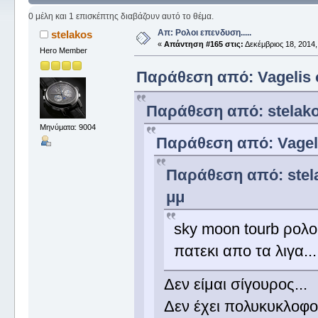
0 μέλη και 1 επισκέπτης διαβάζουν αυτό το θέμα.
Απ: Ρολοι επενδυση.....
stelakos
«
Απάντηση #165 στις:
Δεκέμβριος 18, 2014,
Hero Member
Παράθεση από: Vagelis σ
Παράθεση από: stelakos
Μηνύματα: 9004
Παράθεση από: Vagelis
Παράθεση από: stela
μμ
sky moon tourb ρολο
πατεκι απο τα λιγα...
Δεν είμαι σίγουρος...
Δεν έχει πολυκυκλοφο