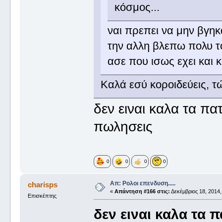
κόσμος...
ναι πρεπει να μην βγη
την αλλη βλεπω πολυ το
ασε που ισως εχει και 
Καλά εσύ κοροιδεύεις, τώ
δεν ειναι καλα τα πατ
πωλησεις
0
0
0
0
Απ: Ρολοι επενδυση.....
charisps
«
Απάντηση #166 στις:
Δεκέμβριος 18, 2014,
Επισκέπτης
δεν ειναι καλα τα π