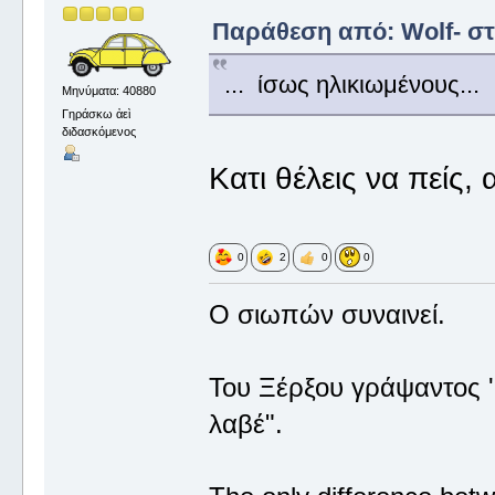
Παράθεση από: Wolf- στι
... ίσως ηλικιωμένους...
Μηνύματα: 40880
Γηράσκω ἀεὶ
διδασκόμενος
Κατι θέλεις να πείς,
0
2
0
0
Ο σιωπών συναινεί.
Του Ξέρξου γράψαντος '
λαβέ".