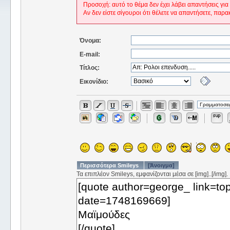
Προσοχή: αυτό το θέμα δεν έχει λάβει απαντήσεις για
Αν δεν είστε σίγουροι ότι θέλετε να απαντήσετε, παρα
Όνομα:
E-mail:
Τίτλος:
Εικονίδιο:
Περισσότερα Smileys
[Άνοιγμα]
Τα επιπλέον Smileys, εμφανίζονται μέσα σε [img]..[/img].