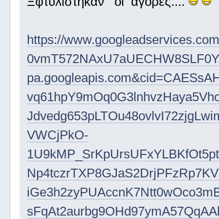
Ξφτυλιστηκαν οι αγορες....
https://www.googleadservices.c
0vmT572NAxU7aUECHW8SLF0YA
pa.googleapis.com&cid=CAESsAH
vq61hpY9mOq0G3lnhvzHaya5Vh
Jdvedg653pLTOu48ovlvI72zjg
VWCjPkO-
1U9kMP_SrKpUrsUFxYLBKfOt5pt
Np4tczrTXP8GJaS2DrjPFzRp7KV
iGe3h2zyPUAccnK7Ntt0wOco3
sFqAt2aurbg9OHd97ymA57QqAA