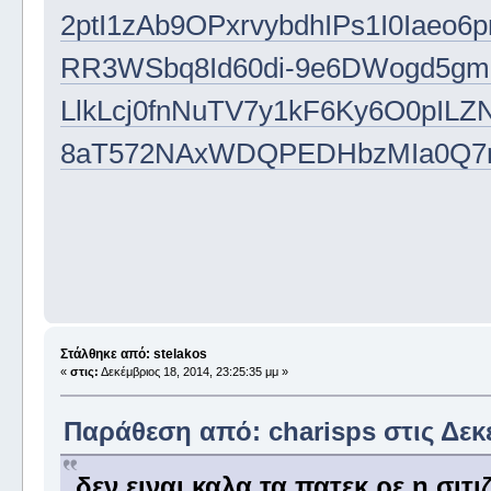
2ptI1zAb9OPxrvybdhIPs1I0Iaeo
RR3WSbq8Id60di-9e6DWogd5gm
LlkLcj0fnNuTV7y1kF6Ky6O0pIL
8aT572NAxWDQPEDHbzMIa0Q7r
Στάλθηκε από: stelakos
«
στις:
Δεκέμβριος 18, 2014, 23:25:35 μμ »
Παράθεση από: charisps στις Δεκέ
δεν ειναι καλα τα πατεκ ρε η σιτ