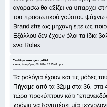
αγορασω θα αξίζει να υπαρχει στ
του προσωπικού γούστου ψάχνω αντ
Brand είτε ως μηχανη ειτε ως ποι
Εξάλλου δεν έχουν όλοι τα ίδια β
ενα Rolex
Στάλθηκε από: georgefl74
«
στις:
Δεκέμβριος 08, 2014, 12:25:44 μμ »
Τα ρολόγια έχουν και τις μόδες του
Πήγαμε από τα 32μμ στα 36, στα 40
τώρα προκύπτουν κάτι "επανεκδόσε
χρόνια να ξαναπέσει μία τεχνολογ