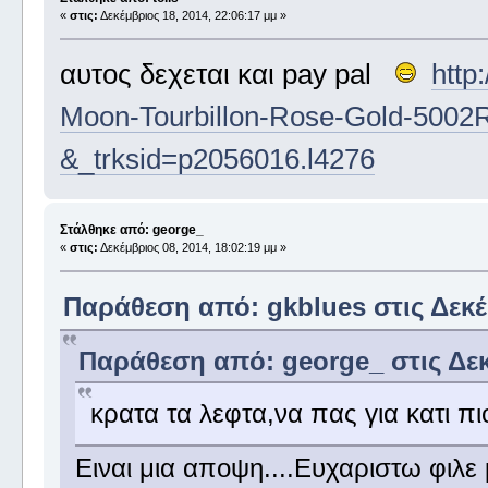
«
στις:
Δεκέμβριος 18, 2014, 22:06:17 μμ »
αυτος δεχεται και pay pal
http
Moon-Tourbillon-Rose-Gold-5002
&_trksid=p2056016.l4276
Στάλθηκε από: george_
«
στις:
Δεκέμβριος 08, 2014, 18:02:19 μμ »
Παράθεση από: gkblues στις Δεκέμ
Παράθεση από: george_ στις Δεκέ
κρατα τα λεφτα,να πας για κατι πι
Ειναι μια αποψη....Ευχαριστω φιλε