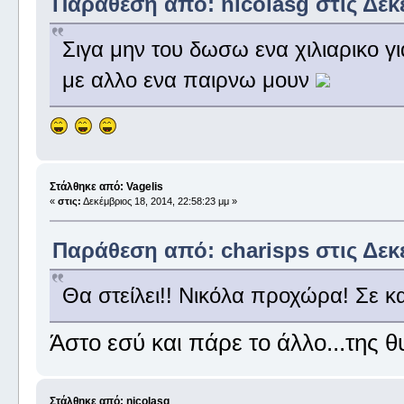
Παράθεση από: nicolasg στις Δεκέ
Σιγα μην του δωσω ενα χιλιαρικο για
με αλλο ενα παιρνω μουν
Στάλθηκε από: Vagelis
«
στις:
Δεκέμβριος 18, 2014, 22:58:23 μμ »
Παράθεση από: charisps στις Δεκέ
Θα στείλει!! Νικόλα προχώρα! Σε κ
Άστο εσύ και πάρε το άλλο...της θυ
Στάλθηκε από: nicolasg