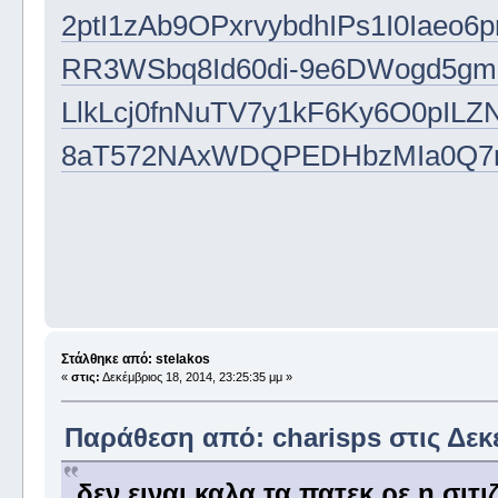
2ptI1zAb9OPxrvybdhIPs1I0Iaeo
RR3WSbq8Id60di-9e6DWogd5gm
LlkLcj0fnNuTV7y1kF6Ky6O0pIL
8aT572NAxWDQPEDHbzMIa0Q7r
Στάλθηκε από: stelakos
«
στις:
Δεκέμβριος 18, 2014, 23:25:35 μμ »
Παράθεση από: charisps στις Δεκέ
δεν ειναι καλα τα πατεκ ρε η σιτ