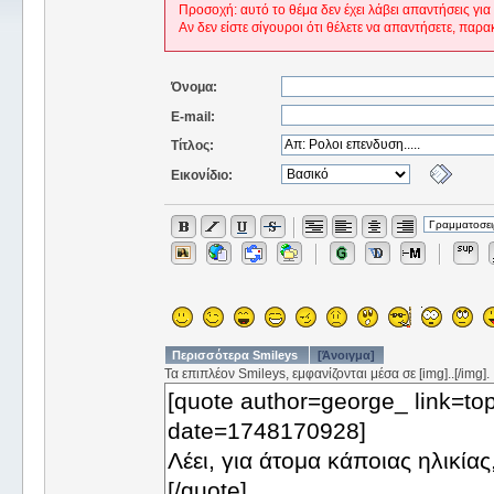
Προσοχή: αυτό το θέμα δεν έχει λάβει απαντήσεις για
Αν δεν είστε σίγουροι ότι θέλετε να απαντήσετε, παρα
Όνομα:
E-mail:
Τίτλος:
Εικονίδιο:
Περισσότερα Smileys
[Άνοιγμα]
Τα επιπλέον Smileys, εμφανίζονται μέσα σε [img]..[/img].