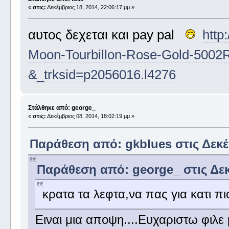
«
στις:
Δεκέμβριος 18, 2014, 22:06:17 μμ »
αυτος δεχεται και pay pal
http
Moon-Tourbillon-Rose-Gold-5002
&_trksid=p2056016.l4276
Στάλθηκε από: george_
«
στις:
Δεκέμβριος 08, 2014, 18:02:19 μμ »
Παράθεση από: gkblues στις Δεκέμ
Παράθεση από: george_ στις Δεκέ
κρατα τα λεφτα,να πας για κατι πι
Ειναι μια αποψη....Ευχαριστω φιλε