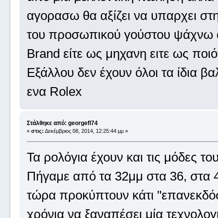
αγορασω θα αξίζει να υπαρχει στ
του προσωπικού γούστου ψάχνω αντ
Brand είτε ως μηχανη ειτε ως ποι
Εξάλλου δεν έχουν όλοι τα ίδια β
ενα Rolex
Στάλθηκε από: georgefl74
«
στις:
Δεκέμβριος 08, 2014, 12:25:44 μμ »
Τα ρολόγια έχουν και τις μόδες του
Πήγαμε από τα 32μμ στα 36, στα 40
τώρα προκύπτουν κάτι "επανεκδόσε
χρόνια να ξαναπέσει μία τεχνολογ