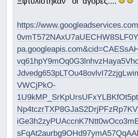
Ξφτυλιστηκαν οι αγορες....
https://www.googleadservices.c
0vmT572NAxU7aUECHW8SLF0YA
pa.googleapis.com&cid=CAESsAH
vq61hpY9mOq0G3lnhvzHaya5Vh
Jdvedg653pLTOu48ovlvI72zjg
VWCjPkO-
1U9kMP_SrKpUrsUFxYLBKfOt5pt
Np4tczrTXP8GJaS2DrjPFzRp7KV
iGe3h2zyPUAccnK7Ntt0wOco3
sFqAt2aurbg9OHd97ymA57QqAA