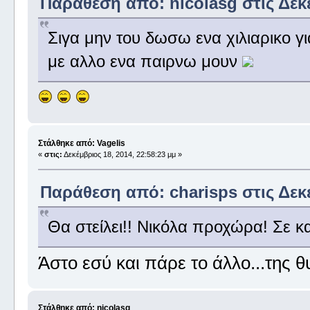
Παράθεση από: nicolasg στις Δεκέ
Σιγα μην του δωσω ενα χιλιαρικο για
με αλλο ενα παιρνω μουν
Στάλθηκε από: Vagelis
«
στις:
Δεκέμβριος 18, 2014, 22:58:23 μμ »
Παράθεση από: charisps στις Δεκέ
Θα στείλει!! Νικόλα προχώρα! Σε κ
Άστο εσύ και πάρε το άλλο...της θυ
Στάλθηκε από: nicolasg