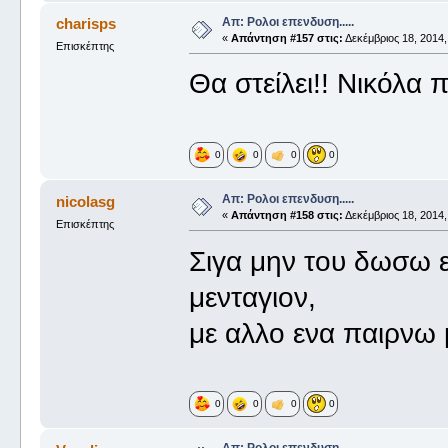
Απ: Ρολοι επενδυση.....
charisps
«
Απάντηση #157 στις:
Δεκέμβριος 18, 2014,
Επισκέπτης
Θα στείλει!! Νικόλα
0
0
0
0
Απ: Ρολοι επενδυση.....
nicolasg
«
Απάντηση #158 στις:
Δεκέμβριος 18, 2014,
Επισκέπτης
Σιγα μην του δωσω εν
μενταγιον,
με αλλο ενα παιρνω
0
0
0
0
Απ: Ρολοι επενδυση.....