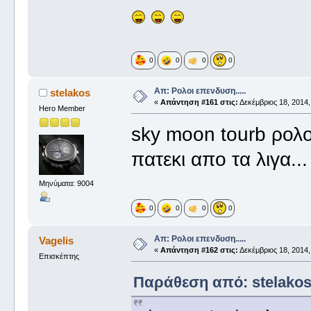
0
0
0
0
Απ: Ρολοι επενδυση.....
stelakos
«
Απάντηση #161 στις:
Δεκέμβριος 18, 2014,
Hero Member
sky moon tourb ρολο
πατεκι απο τα λιγα...
Μηνύματα: 9004
0
0
0
0
Απ: Ρολοι επενδυση.....
Vagelis
«
Απάντηση #162 στις:
Δεκέμβριος 18, 2014,
Επισκέπτης
Παράθεση από: stelakos 