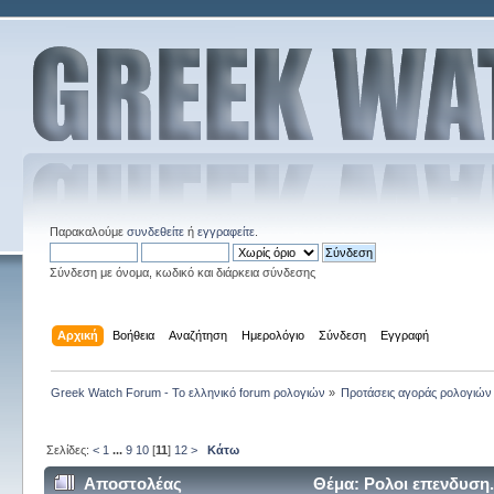
Παρακαλούμε
συνδεθείτε
ή
εγγραφείτε
.
Σύνδεση με όνομα, κωδικό και διάρκεια σύνδεσης
Αρχική
Βοήθεια
Αναζήτηση
Ημερολόγιο
Σύνδεση
Εγγραφή
Greek Watch Forum - Το ελληνικό forum ρολογιών
»
Προτάσεις αγοράς ρολογιών
Σελίδες:
<
1
...
9
10
[
11
]
12
>
Κάτω
Αποστολέας
Θέμα: Ρολοι επενδυση.