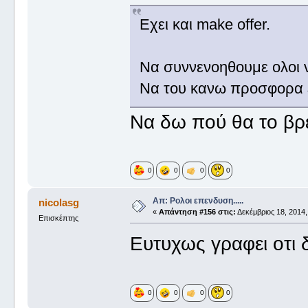
Εχει και make offer.
Να συννενοηθουμε ολοι 
Να του κανω προσφορα ε
Να δω πού θα το βρε
0
0
0
0
Απ: Ρολοι επενδυση.....
nicolasg
«
Απάντηση #156 στις:
Δεκέμβριος 18, 2014,
Επισκέπτης
Ευτυχως γραφει οτι 
0
0
0
0