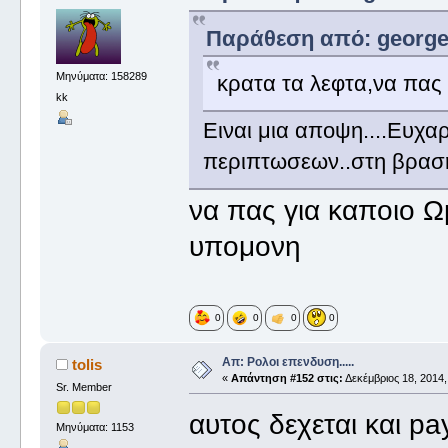
Παράθεση από: george_ 
Μηνύματα: 158289
κρατα τα λεφτα,να πας 
kk
Ειναι μια αποψη....Ευχα
περιπτωσεων..στη βραση
να πας για καποιο Ω
υπομονη
0
0
0
0
Απ: Ρολοι επενδυση.....
tolis
«
Απάντηση #152 στις:
Δεκέμβριος 18, 2014,
Sr. Member
αυτος δεχεται και p
Μηνύματα: 1153