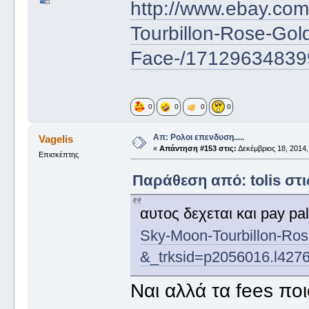
http://www.ebay.com
Tourbillon-Rose-Go
Face-/17129634839
0
0
0
0
Απ: Ρολοι επενδυση.....
Vagelis
«
Απάντηση #153 στις:
Δεκέμβριος 18, 2014,
Επισκέπτης
Παράθεση από: tolis στις
αυτος δεχεται και pay p
Sky-Moon-Tourbillon-Ro
&_trksid=p2056016.l427
Ναι αλλά τα fees πο