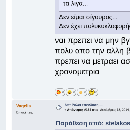
τα λιγα...
Δεν είμαι σίγουρος...
Δεν έχει πολυκυκλοφορήσ
ναι πρεπει να μην β
πολυ απο την αλλη β
πρεπει να μετραει α
χρονομετρια
0
0
0
0
Απ: Ρολοι επενδυση.....
Vagelis
«
Απάντηση #164 στις:
Δεκέμβριος 18, 2014,
Επισκέπτης
Παράθεση από: stelakos 