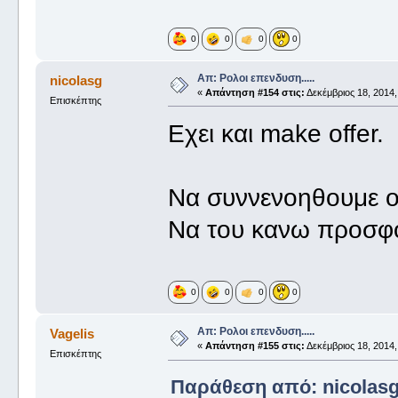
0
0
0
0
Απ: Ρολοι επενδυση.....
nicolasg
«
Απάντηση #154 στις:
Δεκέμβριος 18, 2014,
Επισκέπτης
Εχει και make offer.
Να συννενοηθουμε ο
Να του κανω προσφο
0
0
0
0
Απ: Ρολοι επενδυση.....
Vagelis
«
Απάντηση #155 στις:
Δεκέμβριος 18, 2014,
Επισκέπτης
Παράθεση από: nicolasg 