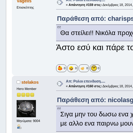
Vagelis
«
Απάντηση #159 στις:
Δεκέμβριος 18, 2014,
Επισκέπτης
Παράθεση από: charisps 
Θα στείλει!! Νικόλα προ
Άστο εσύ και πάρε το
0
0
0
0
Απ: Ρολοι επενδυση.....
stelakos
«
Απάντηση #160 στις:
Δεκέμβριος 18, 2014,
Hero Member
Παράθεση από: nicolasg 
Σιγα μην του δωσω ενα χι
Μηνύματα: 9004
με αλλο ενα παιρνω μο