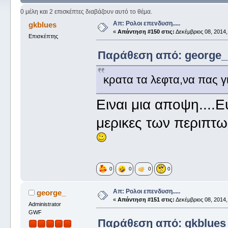
0 μέλη και 2 επισκέπτες διαβάζουν αυτό το θέμα.
Απ: Ρολοι επενδυση.....
gkblues
«
Απάντηση #150 στις:
Δεκέμβριος 08, 2014,
Επισκέπτης
Παράθεση από: george_ σ
κρατα τα λεφτα,να πας γι
Ειναι μια αποψη....
μερικες των περιπτω
0
0
0
0
Απ: Ρολοι επενδυση.....
george_
«
Απάντηση #151 στις:
Δεκέμβριος 08, 2014,
Administrator
GWF
Παράθεση από: gkblues σ