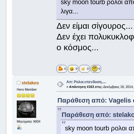
sky moon tourb ρολοι απ
λιγα...
Δεν είμαι σίγουρος...
Δεν έχει πολυκυκλοφ
ο κόσμος...
0
0
0
0
Απ: Ρολοι επενδυση.....
stelakos
«
Απάντηση #163 στις:
Δεκέμβριος 18, 2014,
Hero Member
Παράθεση από: Vagelis σ
Παράθεση από: stelakos
Μηνύματα: 9004
sky moon tourb ρολοι α