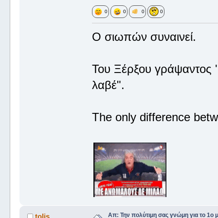
0
0
0
0
Ο σιωπών συναινεί.
Του Ξέρξου γράψαντος '
λαβέ".
The only difference betw
Απ: Την πολύτιμη σας γνώμη για το 1ο 
tolis