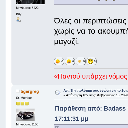
Μηνύματα: 3422
Billy
Όλες οι περιπτώσεις
χωρίς να το ακουμπή
μαγαζί.
0
0
0
0
«Παντού υπάρχει νόμος,
Απ: Την πολύτιμη σας γνώμη για το 1ο 
tigergreg
«
Απάντηση #35 στις:
Φεβρουάριος 15, 2026,
Sr. Member
Παράθεση από: Badass G
17:11:31 μμ
Μηνύματα: 1100