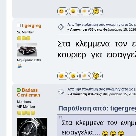
0
0
0
0
Απ: Την πολύτιμη σας γνώμη για το 1ο 
tigergreg
«
Απάντηση #33 στις:
Φεβρουάριος 15, 2026,
Sr. Member
Στα κλεμμενα τον 
κουριερ για εισαγγελ
Μηνύματα: 1100
0
1
0
0
Απ: Την πολύτιμη σας γνώμη για το 1ο 
Badass
Gentleman
«
Απάντηση #34 στις:
Φεβρουάριος 15, 2026,
Members+
Παράθεση από: tigergreg
VIP Member
Στα κλεμμενα τον ενημ
εισαγγελια....