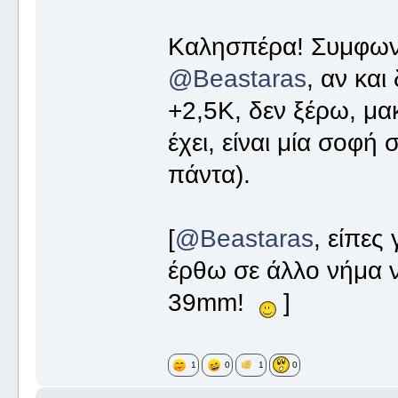
Καλησπέρα! Συμφωνώ
@Beastaras
, αν και
+2,5Κ, δεν ξέρω, μακ
έχει, είναι μία σοφ
πάντα).
[
@Beastaras
, είπες
έρθω σε άλλο νήμα 
39mm!
]
1
0
1
0