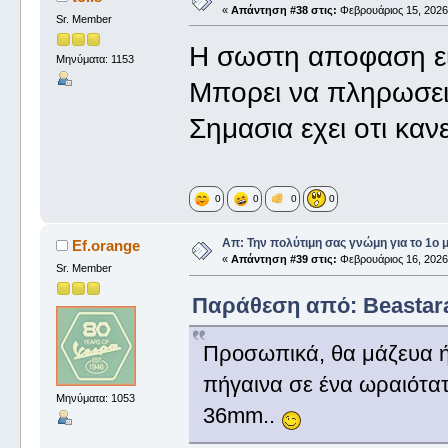
«
Απάντηση #38 στις:
Φεβρουάριος 15, 2026,
Sr. Member
Η σωστη αποφαση ειν
Μηνύματα: 1153
Μπορει να πληρωσεις
Σημασια εχει οτι καν
0
0
0
0
Απ: Την πολύτιμη σας γνώμη για το 1ο 
Ef.orange
«
Απάντηση #39 στις:
Φεβρουάριος 16, 2026,
Sr. Member
Παράθεση από: Beastara
Προσωπικά, θα μάζευα ή
πήγαινα σε ένα ωραιότατ
Μηνύματα: 1053
36mm..