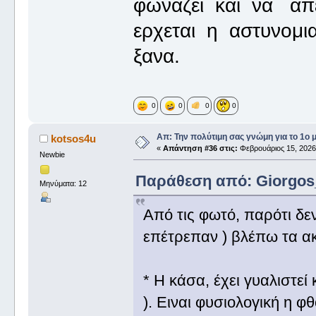
φωναζει και να απε
ερχεται η αστυνομι
ξανα.
0
0
0
0
Απ: Την πολύτιμη σας γνώμη για το 1ο 
kotsos4u
«
Απάντηση #36 στις:
Φεβρουάριος 15, 2026,
Newbie
Παράθεση από: Giorgos_I
Μηνύματα: 12
Από τις φωτό, παρότι δε
επέτρεπαν ) βλέπω τα α
* Η κάσα, έχει γυαλιστεί 
). Ειναι φυσιολογική η 