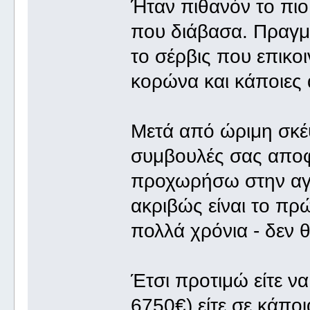
Ήταν πιθανόν το πιο
που διάβασα. Πραγμα
το σέρβις που επικο
κορώνα και κάποιες 
Μετά από ώριμη σκέ
συμβουλές σας αποφ
προχωρήσω στην αγο
ακριβώς είναι το π
πολλά χρόνια - δεν θ
Έτσι προτιμώ είτε ν
6750€) είτε σε κάποι