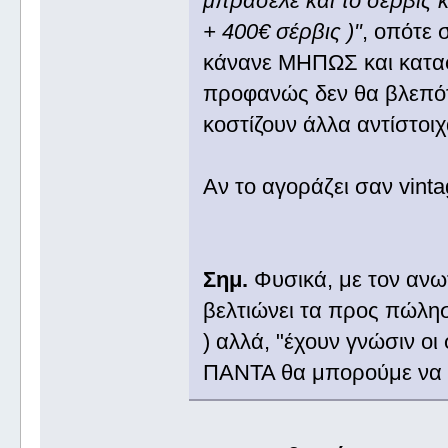
μπρασελέ και το σέρβις 
+ 400€ σέρβις )"
, οπότε 
κάνανε ΜΗΠΩΣ και καταφ
προφανώς δεν θα βλεπότα
κοστίζουν άλλα αντίστο
Αν το αγοράζει σαν vintage
Σημ.
Φυσικά, με τον ανω
βελτιώνει τα προς πώλησ
) αλλά, "έχουν γνώσιν οι
ΠΑΝΤΑ θα μπορούμε να δ