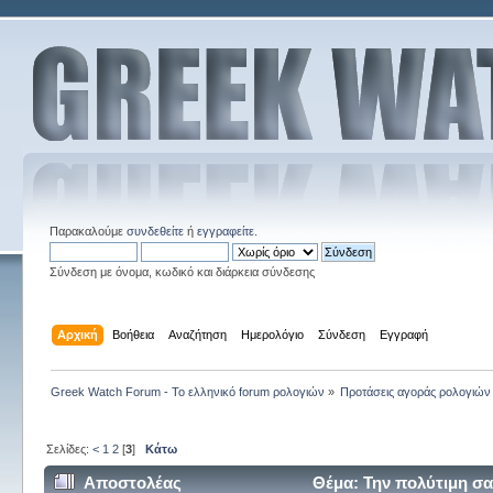
Παρακαλούμε
συνδεθείτε
ή
εγγραφείτε
.
Σύνδεση με όνομα, κωδικό και διάρκεια σύνδεσης
Αρχική
Βοήθεια
Αναζήτηση
Ημερολόγιο
Σύνδεση
Εγγραφή
Greek Watch Forum - Το ελληνικό forum ρολογιών
»
Προτάσεις αγοράς ρολογιών
Σελίδες:
<
1
2
[
3
]
Κάτω
Αποστολέας
Θέμα: Την πολύτιμη σα