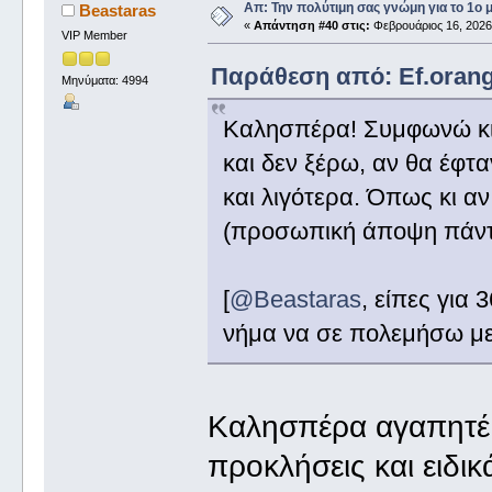
Απ: Την πολύτιμη σας γνώμη για το 1ο 
Beastaras
«
Απάντηση #40 στις:
Φεβρουάριος 16, 2026,
VIP Member
Παράθεση από: Ef.orange
Μηνύματα: 4994
Καλησπέρα! Συμφωνώ κι
και δεν ξέρω, αν θα έφτα
και λιγότερα. Όπως κι αν
(προσωπική άποψη πάντ
[
@Beastaras
, είπες για
νήμα να σε πολεμήσω μ
Καλησπέρα αγαπητ
προκλήσεις και ειδι