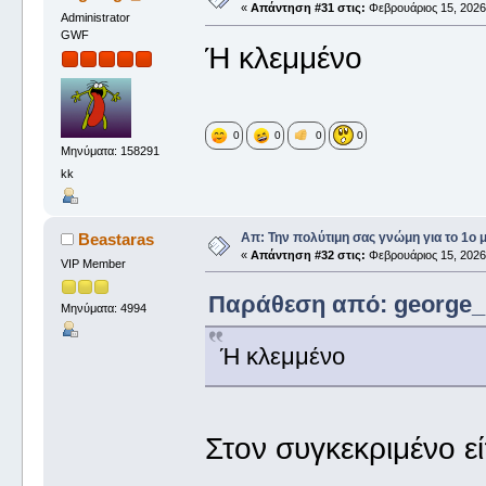
«
Απάντηση #31 στις:
Φεβρουάριος 15, 2026,
Administrator
GWF
Ή κλεμμένο
0
0
0
0
Μηνύματα: 158291
kk
Απ: Την πολύτιμη σας γνώμη για το 1ο 
Beastaras
«
Απάντηση #32 στις:
Φεβρουάριος 15, 2026,
VIP Member
Παράθεση από: george_ 
Μηνύματα: 4994
Ή κλεμμένο
Στον συγκεκριμένο ε