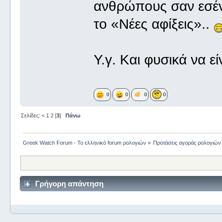
ανθρώπους σαν εσένα
το «Νέες αφίξεις»..
Υ.γ. Και φυσικά να εί
0
0
0
0
Σελίδες:
<
1
2
[
3
]
Πάνω
Greek Watch Forum - Το ελληνικό forum ρολογιών
»
Προτάσεις αγοράς ρολογιών
Γρήγορη απάντηση