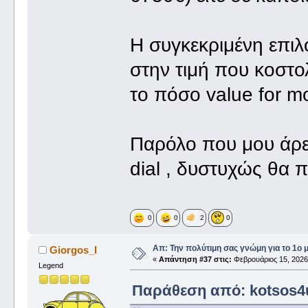
Η συγκεκριμένη επιλο
στην τιμή που κοστο
το πόσο value for mo
Παρόλο που μου άρεσ
dial , δυστυχώς θα 
0
0
2
0
Απ: Την πολύτιμη σας γνώμη για το 1ο 
Giorgos_I
«
Απάντηση #37 στις:
Φεβρουάριος 15, 2026,
Legend
Παράθεση από: kotsos4u 