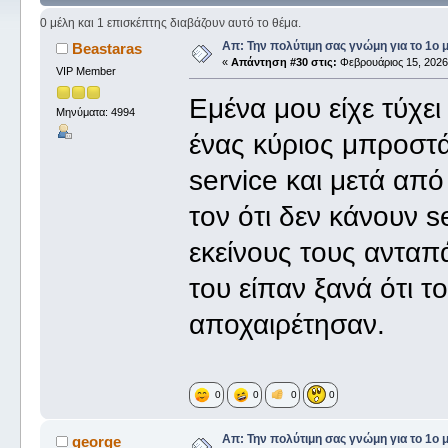
0 μέλη και 1 επισκέπτης διαβάζουν αυτό το θέμα.
Απ: Την πολύτιμη σας γνώμη για το 1ο 
Beastaras
«
Απάντηση #30 στις:
Φεβρουάριος 15, 2026,
VIP Member
Εμένα μου είχε τύχει
Μηνύματα: 4994
ένας κύριος μπροστά
service και μετά απ
τον ότι δεν κάνουν se
εκείνους τους ανταπάν
του είπαν ξανά ότι το 
αποχαιρέτησαν.
0
0
0
0
Απ: Την πολύτιμη σας γνώμη για το 1ο 
george_