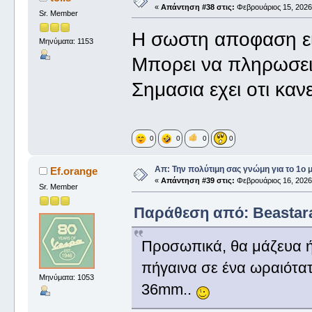
«
Απάντηση #38 στις:
Φεβρουάριος 15, 2026,
Sr. Member
Η σωστη αποφαση ειν
Μηνύματα: 1153
Μπορει να πληρωσεις
Σημασια εχει οτι καν
0
0
0
0
Απ: Την πολύτιμη σας γνώμη για το 1ο 
Ef.orange
«
Απάντηση #39 στις:
Φεβρουάριος 16, 2026,
Sr. Member
Παράθεση από: Beastara
Προσωπικά, θα μάζευα ή
πήγαινα σε ένα ωραιότατ
Μηνύματα: 1053
36mm..