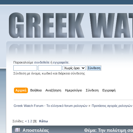
Παρακαλούμε
συνδεθείτε
ή
εγγραφείτε
.
Σύνδεση με όνομα, κωδικό και διάρκεια σύνδεσης
Αρχική
Βοήθεια
Αναζήτηση
Ημερολόγιο
Σύνδεση
Εγγραφή
Greek Watch Forum - Το ελληνικό forum ρολογιών
»
Προτάσεις αγοράς ρολογιών
Σελίδες:
<
1
2
[
3
]
Κάτω
Αποστολέας
Θέμα: Την πολύτιμη σα