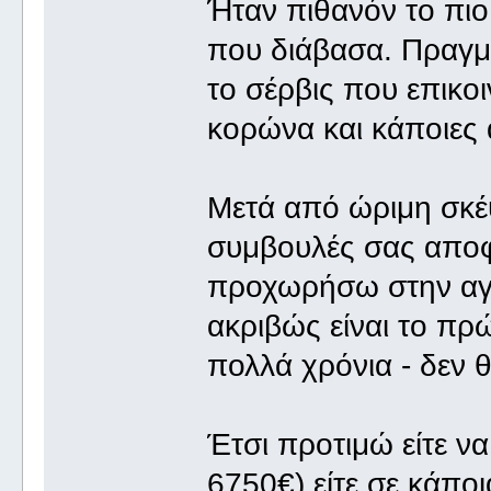
Ήταν πιθανόν το πιο
που διάβασα. Πραγμα
το σέρβις που επικο
κορώνα και κάποιες 
Μετά από ώριμη σκέ
συμβουλές σας αποφ
προχωρήσω στην αγο
ακριβώς είναι το π
πολλά χρόνια - δεν θ
Έτσι προτιμώ είτε ν
6750€) είτε σε κάποι