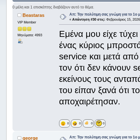
0 μέλη και 1 επισκέπτης διαβάζουν αυτό το θέμα.
Απ: Την πολύτιμη σας γνώμη για το 1ο 
Beastaras
«
Απάντηση #30 στις:
Φεβρουάριος 15, 2026,
VIP Member
Εμένα μου είχε τύχει
Μηνύματα: 4993
ένας κύριος μπροστά
service και μετά απ
τον ότι δεν κάνουν se
εκείνους τους ανταπάν
του είπαν ξανά ότι το 
αποχαιρέτησαν.
0
0
0
0
Απ: Την πολύτιμη σας γνώμη για το 1ο 
george_