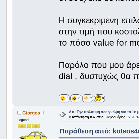
Η συγκεκριμένη επιλο
στην τιμή που κοστο
το πόσο value for mo
Παρόλο που μου άρεσ
dial , δυστυχώς θα 
0
0
2
0
Απ: Την πολύτιμη σας γνώμη για το 1ο 
Giorgos_I
«
Απάντηση #37 στις:
Φεβρουάριος 15, 2026,
Legend
Παράθεση από: kotsos4u 