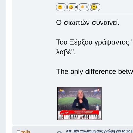
0
0
0
0
Ο σιωπών συναινεί.
Του Ξέρξου γράψαντος '
λαβέ".
The only difference betw
Απ: Την πολύτιμη σας γνώμη για το 1ο 
tolis