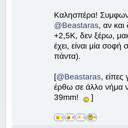
Καλησπέρα! Συμφωνώ
@Beastaras
, αν και
+2,5Κ, δεν ξέρω, μακ
έχει, είναι μία σοφ
πάντα).
[
@Beastaras
, είπες
έρθω σε άλλο νήμα 
39mm!
]
1
0
1
0