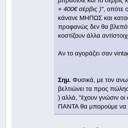
μπρασελέ και το σέρβις 
+ 400€ σέρβις )"
, οπότε 
κάνανε ΜΗΠΩΣ και καταφ
προφανώς δεν θα βλεπότα
κοστίζουν άλλα αντίστο
Αν το αγοράζει σαν vintage
Σημ.
Φυσικά, με τον ανω
βελτιώνει τα προς πώλησ
) αλλά, "έχουν γνώσιν οι
ΠΑΝΤΑ θα μπορούμε να δ