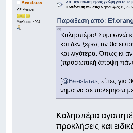
Απ: Την πολύτιμη σας γνώμη για το 1ο 
Beastaras
«
Απάντηση #40 στις:
Φεβρουάριος 16, 2026,
VIP Member
Παράθεση από: Ef.orange
Μηνύματα: 4993
Καλησπέρα! Συμφωνώ κι
και δεν ξέρω, αν θα έφτα
και λιγότερα. Όπως κι αν
(προσωπική άποψη πάντ
[
@Beastaras
, είπες για
νήμα να σε πολεμήσω μ
Καλησπέρα αγαπητ
προκλήσεις και ειδι