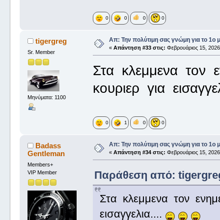
0
0
0
0
Απ: Την πολύτιμη σας γνώμη για το 1ο 
tigergreg
«
Απάντηση #33 στις:
Φεβρουάριος 15, 2026,
Sr. Member
Στα κλεμμενα τον 
κουριερ για εισαγγελ
Μηνύματα: 1100
0
1
0
0
Απ: Την πολύτιμη σας γνώμη για το 1ο 
Badass
Gentleman
«
Απάντηση #34 στις:
Φεβρουάριος 15, 2026,
Members+
Παράθεση από: tigergreg
VIP Member
Στα κλεμμενα τον ενημ
εισαγγελια....