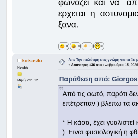
φωναζει και να απε
ερχεται η αστυνομι
ξανα.
0
0
0
0
Απ: Την πολύτιμη σας γνώμη για το 1ο 
kotsos4u
«
Απάντηση #36 στις:
Φεβρουάριος 15, 2026,
Newbie
Παράθεση από: Giorgos_I
Μηνύματα: 12
Από τις φωτό, παρότι δε
επέτρεπαν ) βλέπω τα α
* Η κάσα, έχει γυαλιστεί 
). Ειναι φυσιολογική η 