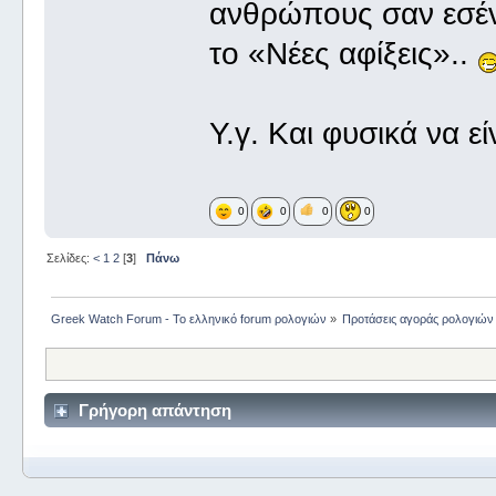
ανθρώπους σαν εσένα
το «Νέες αφίξεις»..
Υ.γ. Και φυσικά να εί
0
0
0
0
Σελίδες:
<
1
2
[
3
]
Πάνω
Greek Watch Forum - Το ελληνικό forum ρολογιών
»
Προτάσεις αγοράς ρολογιών
Γρήγορη απάντηση