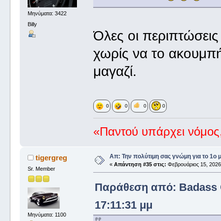
Μηνύματα: 3422
Billy
Όλες οι περιπτώσεις
χωρίς να το ακουμπή
μαγαζί.
0
0
0
0
«Παντού υπάρχει νόμος,
Απ: Την πολύτιμη σας γνώμη για το 1ο 
tigergreg
«
Απάντηση #35 στις:
Φεβρουάριος 15, 2026,
Sr. Member
Παράθεση από: Badass G
17:11:31 μμ
Μηνύματα: 1100