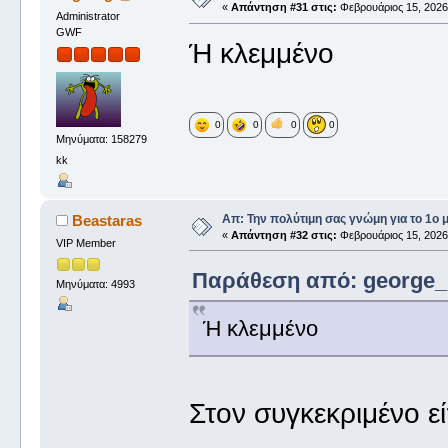
«
Απάντηση #31 στις:
Φεβρουάριος 15, 2026,
Administrator
GWF
Ή κλεμμένο
0
0
0
0
Μηνύματα: 158279
kk
Απ: Την πολύτιμη σας γνώμη για το 1ο 
Beastaras
«
Απάντηση #32 στις:
Φεβρουάριος 15, 2026,
VIP Member
Παράθεση από: george_ 
Μηνύματα: 4993
Ή κλεμμένο
Στον συγκεκριμένο ε