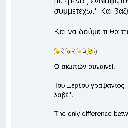
με εμένα , ενδιαφέρ
συμμετέχω." Και βά
Και να δούμε τι θα 
0
0
2
0
Ο σιωπών συναινεί.
Του Ξέρξου γράψαντος '
λαβέ".
The only difference betw