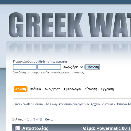
Παρακαλούμε
συνδεθείτε
ή
εγγραφείτε
.
Σύνδεση με όνομα, κωδικό και διάρκεια σύνδεσης
Αρχική
Βοήθεια
Αναζήτηση
Ημερολόγιο
Σύνδεση
Εγγραφή
Greek Watch Forum - Το ελληνικό forum ρολογιών
»
Αρχείο θεμάτων
»
Ιστορια-Μ
Σελίδες:
<
1
...
3
4
[
5
]
Κάτω
Αποστολέας
Θέμα: Powermatic 80 