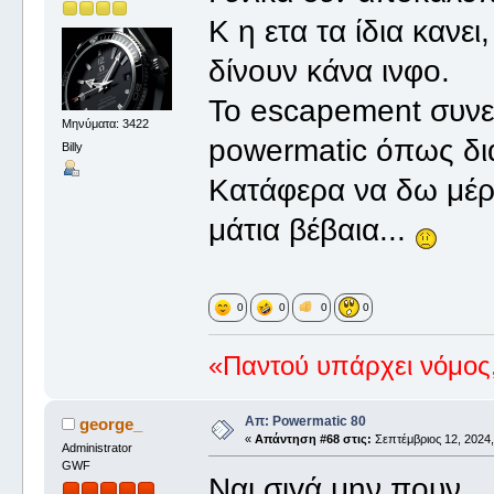
Κ η ετα τα ίδια κανει
δίνουν κάνα ινφο.
Το escapement συνεχ
Μηνύματα: 3422
powermatic όπως δι
Billy
Κατάφερα να δω μέρ
μάτια βέβαια...
0
0
0
0
«Παντού υπάρχει νόμος,
Απ: Powermatic 80
george_
«
Απάντηση #68 στις:
Σεπτέμβριος 12, 2024,
Administrator
GWF
Ναι,σιγά μην πουν