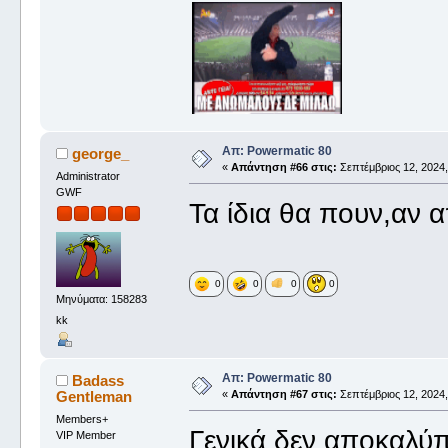
Απ: Powermatic 80
george_
«
Απάντηση #66 στις:
Σεπτέμβριος 12, 2024,
Administrator
GWF
Τα ίδια θα πουν,αν 
0
0
0
0
Μηνύματα: 158283
kk
Απ: Powermatic 80
Badass
Gentleman
«
Απάντηση #67 στις:
Σεπτέμβριος 12, 2024,
Members+
Γενικά δεν αποκαλύπ
VIP Member