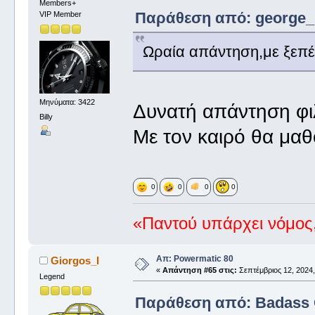
Members+
Παράθεση από: george_ σ
VIP Member
Ωραία απάντηση,με ξε
Μηνύματα: 3422
Δυνατή απάντηση φιλ
Billy
Με τον καιρό θα μαθ
0
0
0
0
«Παντού υπάρχει νόμος,
Απ: Powermatic 80
Giorgos_I
«
Απάντηση #65 στις:
Σεπτέμβριος 12, 2024,
Legend
Παράθεση από: Badass G