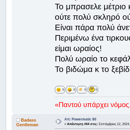
Το μπρασελε μέτριο 
ούτε πολύ σκληρό ούτ
Είναι πάρα πολύ άν
Περιμένω ένα τιρκουα
είμαι ωραίος!
Πολύ ωραίο το κεφάλ
Το βιδώμα κ το ξεβί
0
0
0
0
«Παντού υπάρχει νόμος,
Απ: Powermatic 80
Badass
Gentleman
«
Απάντηση #64 στις:
Σεπτέμβριος 12, 2024,