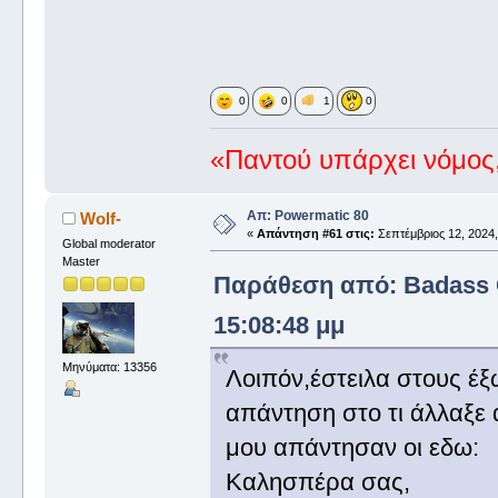
0
0
1
0
«Παντού υπάρχει νόμος,
Απ: Powermatic 80
Wolf-
«
Απάντηση #61 στις:
Σεπτέμβριος 12, 2024,
Global moderator
Master
Παράθεση από: Badass G
15:08:48 μμ
Μηνύματα: 13356
Λοιπόν,έστειλα στους έ
απάντηση στο τι άλλαξε 
μου απάντησαν οι εδω:
Καλησπέρα σας,