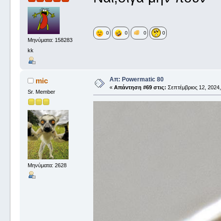
0
0
0
0
Μηνύματα: 158283
kk
Απ: Powermatic 80
mic
«
Απάντηση #69 στις:
Σεπτέμβριος 12, 2024,
Sr. Member
Μηνύματα: 2628