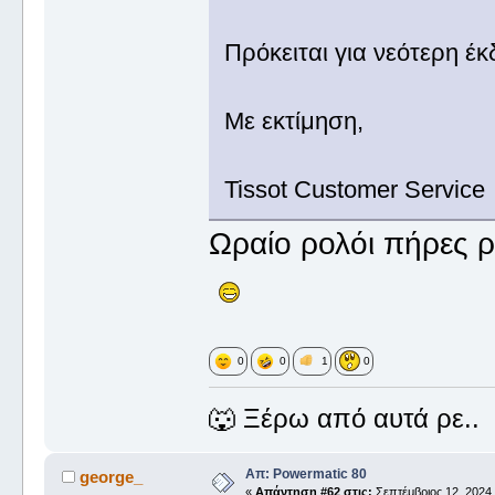
Πρόκειται για νεότερη έ
Με εκτίμηση,
Tissot Customer Service
Ωραίο ρολόι πήρες ρ
0
0
1
0
🐺 Ξέρω από αυτά ρε..
Απ: Powermatic 80
george_
«
Απάντηση #62 στις:
Σεπτέμβριος 12, 2024,