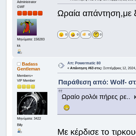
Administrator
GWF
Ωραία απάντηση,με
0
0
0
0
Μηνύματα: 158283
kk
Απ: Powermatic 80
Badass
Gentleman
«
Απάντηση #63 στις:
Σεπτέμβριος 12, 2024,
Members+
Παράθεση από: Wolf- στι
VIP Member
Ωραίο ρολόι πήρες ρε.. 
Μηνύματα: 3422
Billy
Με κέρδισε το τιρκου