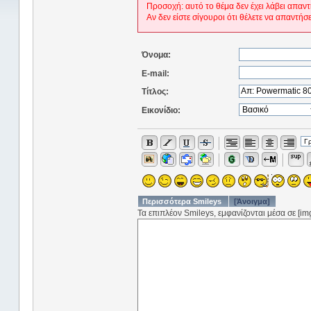
Προσοχή: αυτό το θέμα δεν έχει λάβει απαντ
Αν δεν είστε σίγουροι ότι θέλετε να απαντήσ
Όνομα:
E-mail:
Τίτλος:
Εικονίδιο:
Περισσότερα Smileys
[Άνοιγμα]
Τα επιπλέον Smileys, εμφανίζονται μέσα σε [img]