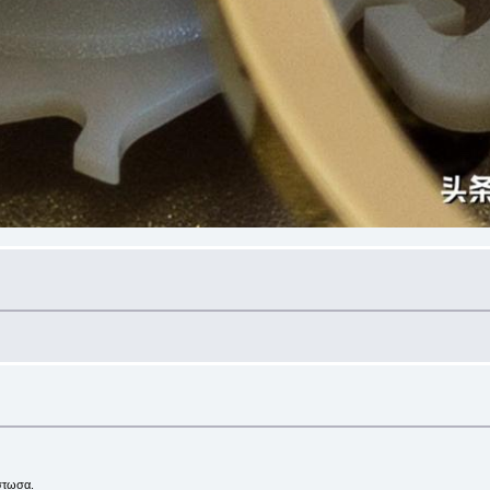
στωσα.