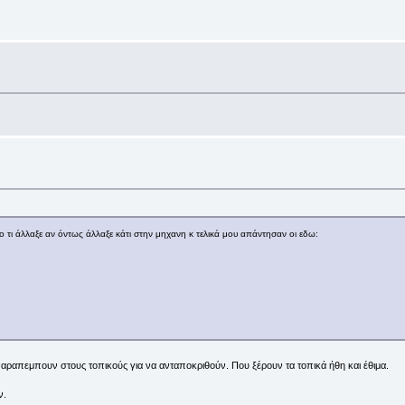
τι άλλαξε αν όντως άλλαξε κάτι στην μηχανη κ τελικά μου απάντησαν οι εδω:
ς παραπεμπουν στους τοπικούς για να ανταποκριθούν. Που ξέρουν τα τοπικά ήθη και έθιμα.
ν.