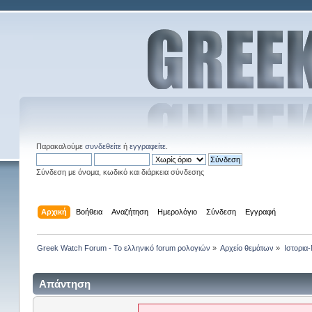
Παρακαλούμε
συνδεθείτε
ή
εγγραφείτε
.
Σύνδεση με όνομα, κωδικό και διάρκεια σύνδεσης
Αρχική
Βοήθεια
Αναζήτηση
Ημερολόγιο
Σύνδεση
Εγγραφή
Greek Watch Forum - Το ελληνικό forum ρολογιών
»
Αρχείο θεμάτων
»
Ιστορια
Απάντηση