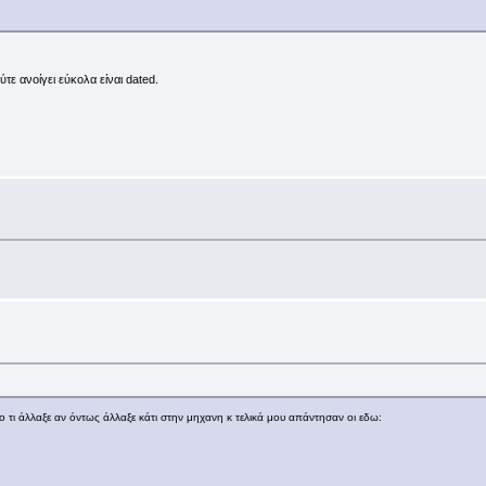
ε ανοίγει εύκολα είναι dated.
τι άλλαξε αν όντως άλλαξε κάτι στην μηχανη κ τελικά μου απάντησαν οι εδω: