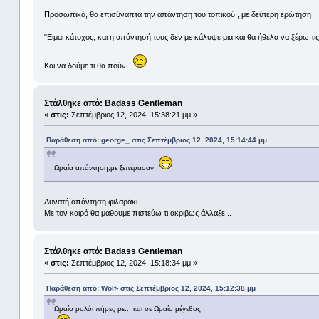
Προσωπικά, θα επισύναπτα την απάντηση του τοπικού , με δεύτερη ερώτηση
"Ειμαι κάτοχος, και η απάντησή τους δεν με κάλυψε μια και θα ήθελα να ξέρω τ
Και να δούμε τι θα πούν.
Στάλθηκε από: Badass Gentleman
«
στις:
Σεπτέμβριος 12, 2024, 15:38:21 μμ »
Παράθεση από: george_ στις Σεπτέμβριος 12, 2024, 15:14:44 μμ
Ωραία απάντηση,με ξεπέρασαν
Δυνατή απάντηση φιλαράκι...
Με τον καιρό θα μαθουμε πιστεύω τι ακριβως άλλαξε...
Στάλθηκε από: Badass Gentleman
«
στις:
Σεπτέμβριος 12, 2024, 15:18:34 μμ »
Παράθεση από: Wolf- στις Σεπτέμβριος 12, 2024, 15:12:38 μμ
Ωραίο ρολόι πήρες ρε.. και σε Ωραίο μέγεθος..