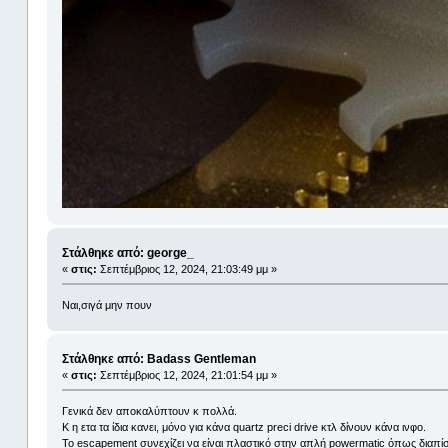
Στάλθηκε από: george_
«
στις:
Σεπτέμβριος 12, 2024, 21:03:49 μμ »
Ναι,σιγά μην πουν
Στάλθηκε από: Badass Gentleman
«
στις:
Σεπτέμβριος 12, 2024, 21:01:54 μμ »
Γενικά δεν αποκαλύπτουν κ πολλά.
Κ η ετα τα ίδια κανει, μόνο για κάνα quartz preci drive κτλ δίνουν κάνα ινφο.
Το escapement συνεχίζει να είναι πλαστικό στην απλή powermatic όπως διαπί