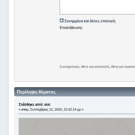
Συνημμένα και άλλες επιλογές
Επαλήθευση:
Συντομεύσεις: Alt+s για αποστολή, Alt+p για προε
Περίληψη θέματος
Στάλθηκε από: mic
«
στις:
Σεπτέμβριος 12, 2024, 22:42:14 μμ »