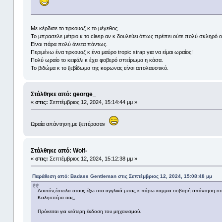
Με κέρδισε το τιρκουαζ κ το μέγεθος.
Το μπρασελε μέτριο κ το clasp αν κ δουλεύει όπως πρέπει ούτε πολύ σκληρό ούτ
Είναι πάρα πολύ άνετα πάντως.
Περιμένω ένα τιρκουαζ κ ένα μαύρο tropic strap για να είμαι ωραίος!
Πολύ ωραίο το κεφάλι κ έχει φοβερό σπείρωμα η κάσα.
Το βιδώμα κ το ξεβίδωμα της κορωνας είναι απολαυστικό.
Στάλθηκε από: george_
«
στις:
Σεπτέμβριος 12, 2024, 15:14:44 μμ »
Ωραία απάντηση,με ξεπέρασαν
Στάλθηκε από: Wolf-
«
στις:
Σεπτέμβριος 12, 2024, 15:12:38 μμ »
Παράθεση από: Badass Gentleman στις Σεπτέμβριος 12, 2024, 15:08:48 μμ
Λοιπόν,έστειλα στους έξω στα αγγλικά μπας κ πάρω καμμια σοβαρή απάντηση στο 
Καλησπέρα σας,
Πρόκειται για νεότερη έκδοση του μηχανισμού.