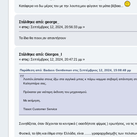
Κατάφερα να δω μέρος του με την λουπα,μου φύγανε τα μάτια βέβαια...
Στάλθηκε από: george_
«
στις:
Σεπτέμβριος 12, 2024, 20:56:33 μμ »
Τα ίδια θα πουν,αν απαντήσουν
Στάλθηκε από: Giorgos_I
«
στις:
Σεπτέμβριος 12, 2024, 20:47:21 μμ »
Παράθεση από: Badass Gentleman στις Σεπτέμβριος 12, 2024, 15:08:48 μμ
Λοιπόν,έστειλα στους έξω στα αγγλικά μπας κ πάρω καμμια σοβαρή απάντηση στο 
Καλησπέρα σας,
Πρόκειται για νεότερη έκδοση του μηχανισμού.
Με εκτίμηση,
Tissot Customer Service
Συνηθίζεται, όταν δέχονται τα κεντρικά ( οιασδήποτε φίρμας ) ερωτήσεις, να τι
Φυσικά, τα ήθη και έθιμα στην Ελλάδα, είναι ........γραψαρχιδισμ@ς των πελατω