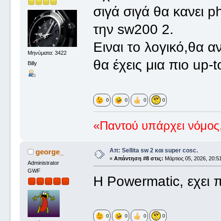
σιγά σιγά θα κανει p
την sw200 2.
Ειναι το λογικό,θα α
Μηνύματα: 3422
θα έχεις μια πιο up-
Billy
0
0
0
0
«Παντού υπάρχει νόμος,
Απ: Sellita sw 2 και super cosc.
george_
«
Απάντηση #8 στις:
Μάρτιος 05, 2026, 20:51
Administrator
GWF
Η Powermatic, εχει 
0
0
0
0