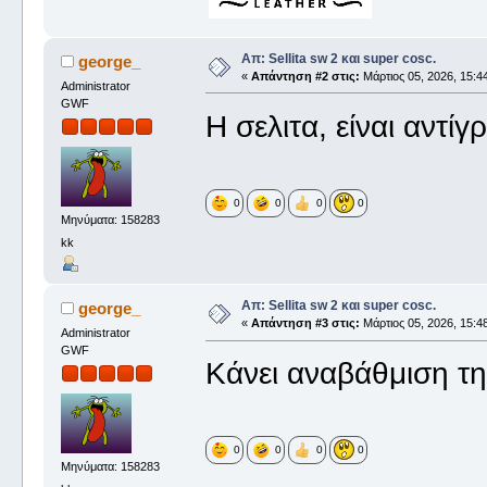
Απ: Sellita sw 2 και super cosc.
george_
«
Απάντηση #2 στις:
Μάρτιος 05, 2026, 15:44
Administrator
GWF
Η σελιτα, είναι αντί
0
0
0
0
Μηνύματα: 158283
kk
Απ: Sellita sw 2 και super cosc.
george_
«
Απάντηση #3 στις:
Μάρτιος 05, 2026, 15:48
Administrator
GWF
Κάνει αναβάθμιση τ
0
0
0
0
Μηνύματα: 158283