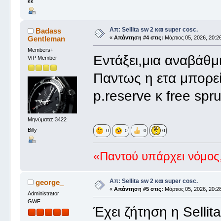
kk
Απ: Sellita sw 2 και super cosc.
Badass
Gentleman
«
Απάντηση #4 στις:
Μάρτιος 05, 2026, 20:26
Members+
Εντάξει,μια αναβάθμι
VIP Member
Παντως η ετα μπορεί
p.reserve κ free spr
Μηνύματα: 3422
Billy
0
0
0
0
«Παντού υπάρχει νόμος,
Απ: Sellita sw 2 και super cosc.
george_
«
Απάντηση #5 στις:
Μάρτιος 05, 2026, 20:28
Administrator
GWF
Έχει ζήτηση η Sellit