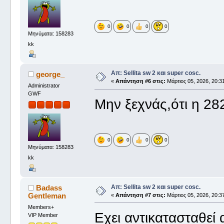
0
0
0
0
Μηνύματα: 158283
kk
Απ: Sellita sw 2 και super cosc.
george_
«
Απάντηση #6 στις:
Μάρτιος 05, 2026, 20:31
Administrator
GWF
Μην ξεχνάς,ότι η 28
0
0
0
0
Μηνύματα: 158283
kk
Απ: Sellita sw 2 και super cosc.
Badass
Gentleman
«
Απάντηση #7 στις:
Μάρτιος 05, 2026, 20:37
Members+
Εχει αντικατασταθεί
VIP Member