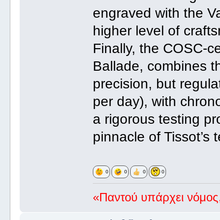
engraved with the Va
higher level of craft
Finally, the COSC-cer
Ballade, combines 
precision, but regul
per day), with chron
a rigorous testing pr
pinnacle of Tissot’s 
0
0
0
0
«Παντού υπάρχει νόμος,