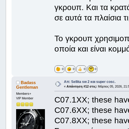
γκρουπ. Και τα κρατά
σε αυτά τα πλαίσια τ
Το γκρουπ χρησιμοπο
οποία και είναι κομμ
0
0
0
0
Απ: Sellita sw 2 και super cosc.
Badass
Gentleman
«
Απάντηση #12 στις:
Μάρτιος 05, 2026, 21:
Members+
C07.1XX; these have
VIP Member
C07.6XX; these hav
C07.8XX; these have 