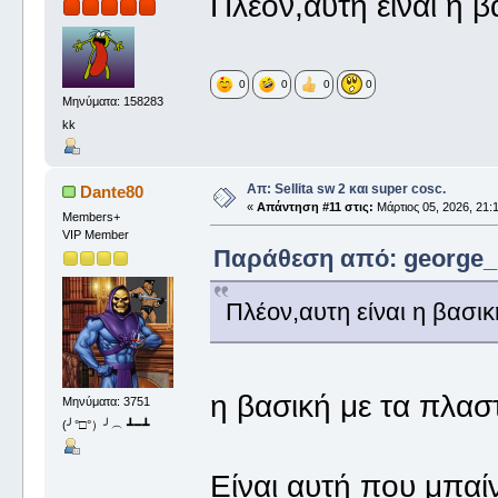
Πλέον,αυτη είναι η 
0
0
0
0
Μηνύματα: 158283
kk
Απ: Sellita sw 2 και super cosc.
Dante80
«
Απάντηση #11 στις:
Μάρτιος 05, 2026, 21:1
Members+
VIP Member
Παράθεση από: george_ σ
Πλέον,αυτη είναι η βασι
η βασική με τα πλαστ
Μηνύματα: 3751
(╯°□°）╯︵ ┻━┻
Είναι αυτή που μπαί