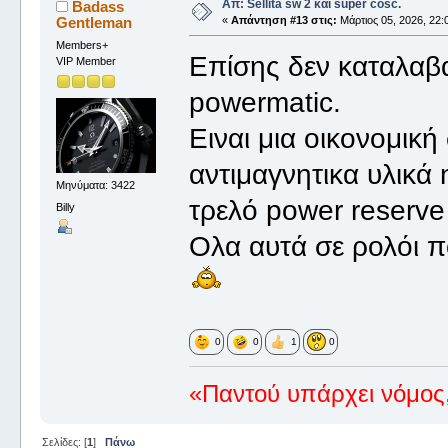
Απ: Sellita sw 2 και super cosc.
Badass
Gentleman
«
Απάντηση #13 στις:
Μάρτιος 05, 2026, 22:
Members+
Επίσης δεν καταλαβα
VIP Member
powermatic.
Ειναι μια οικονομική
αντιμαγνητικα υλικά 
Μηνύματα: 3422
τρελό power reserve
Billy
Ολα αυτά σε ρολόι π
0
0
1
0
«Παντού υπάρχει νόμος,
Σελίδες: [
1
]
Πάνω