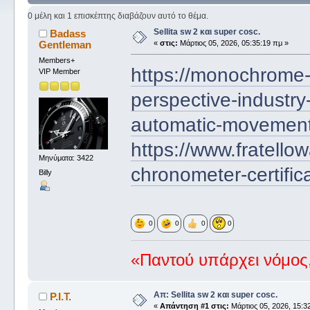
0 μέλη και 1 επισκέπτης διαβάζουν αυτό το θέμα.
Sellita sw 2 και super cosc.
Badass
Gentleman
«
στις:
Μάρτιος 05, 2026, 05:35:19 πμ »
Members+
https://monochrome-
VIP Member
perspective-industry
automatic-movement
https://www.fratell
Μηνύματα: 3422
chronometer-certifica
Billy
0
0
0
0
«Παντού υπάρχει νόμος,
Απ: Sellita sw 2 και super cosc.
P.I.T.
«
Απάντηση #1 στις:
Μάρτιος 05, 2026, 15:32