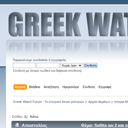
Παρακαλούμε
συνδεθείτε
ή
εγγραφείτε
.
Σύνδεση με όνομα, κωδικό και διάρκεια σύνδεσης
Αρχική
Βοήθεια
Αναζήτηση
Ημερολόγιο
Σύνδεση
Εγγραφή
Greek Watch Forum - Το ελληνικό forum ρολογιών
»
Αρχείο θεμάτων
»
Ιστορια-Μ
Σελίδες: [
1
]
Κάτω
Αποστολέας
Θέμα: Sellita sw 2 και