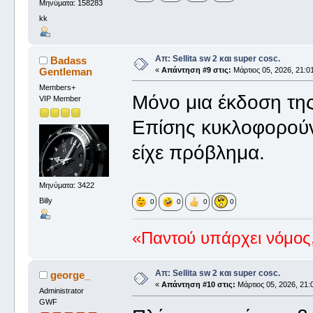
Μηνύματα: 158283
kk
Απ: Sellita sw 2 και super cosc.
Badass
Gentleman
«
Απάντηση #9 στις:
Μάρτιος 05, 2026, 21:01
Members+
Μόνο μια έκδοση της
VIP Member
Επίσης κυκλοφορούν
είχε πρόβλημα.
Μηνύματα: 3422
Billy
0
0
0
0
«Παντού υπάρχει νόμος,
Απ: Sellita sw 2 και super cosc.
george_
«
Απάντηση #10 στις:
Μάρτιος 05, 2026, 21:
Administrator
GWF