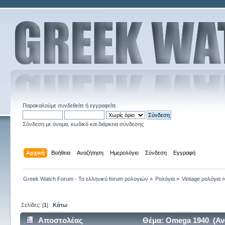
Παρακαλούμε
συνδεθείτε
ή
εγγραφείτε
.
Σύνδεση με όνομα, κωδικό και διάρκεια σύνδεσης
Αρχική
Βοήθεια
Αναζήτηση
Ημερολόγιο
Σύνδεση
Εγγραφή
Greek Watch Forum - Το ελληνικό forum ρολογιών
»
Ρολόγια
»
Vintage ρολόγια
Σελίδες: [
1
]
Κάτω
Αποστολέας
Θέμα: Omega 1940 (Αν