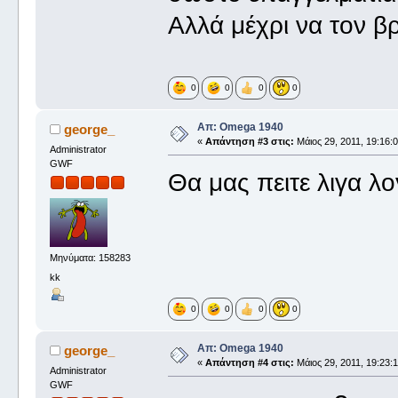
Αλλά μέχρι να τον βρεις
0
0
0
0
Απ: Omega 1940
george_
«
Απάντηση #3 στις:
Μάιος 29, 2011, 19:16:0
Administrator
GWF
Θα μας πειτε λιγα λο
Μηνύματα: 158283
kk
0
0
0
0
Απ: Omega 1940
george_
«
Απάντηση #4 στις:
Μάιος 29, 2011, 19:23:1
Administrator
GWF