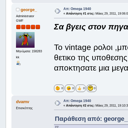
Απ: Omega 1940
george_
«
Απάντηση #1 στις:
Μάιος 29, 2011, 19:06:0
Administrator
GWF
Σα βγεις στον πηγαι
Το vintage ρολοι ,μπ
Μηνύματα: 158283
θετικο της υποθεσης ε
kk
αποκτησατε μια μεγαλ
0
0
0
0
Απ: Omega 1940
dvamv
«
Απάντηση #2 στις:
Μάιος 29, 2011, 19:10:3
Επισκέπτης
Παράθεση από: george_ σ