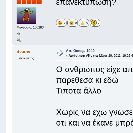
επανεκτυπωση?
0
0
0
0
Μηνύματα: 158283
kk
Απ: Omega 1940
dvamv
«
Απάντηση #5 στις:
Μάιος 29, 2011, 19:26:4
Επισκέπτης
Ο ανθρωπος είχε απλ
παρεθεσα κι εδώ
Τιποτα άλλο
Χωρίς να εχω γνωσει
οτι και να έκανε μπρ