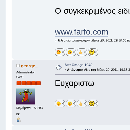
Ο συγκεκριμένος ειδι
www.farfo.com
«
Τελευταία τροποποίηση: Μάιος 29, 2011, 19:30:53 
0
0
0
0
Απ: Omega 1940
george_
«
Απάντηση #6 στις:
Μάιος 29, 2011, 19:35:3
Administrator
GWF
Ευχαριστω
0
0
0
0
Μηνύματα: 158283
kk