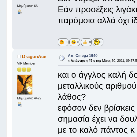
Μηνύματα: 66
Εάν προσέξεις λιγάκ
παρόμοια αλλά όχι ί
0
0
0
0
Απ: Omega 1940
DragonAce
«
Απάντηση #9 στις:
Μάιος 30, 2011, 09:57:
VIP Member
και ο άγγλος καλή δου
μεταλλικούς αριθμού
λάθος?
Μηνύματα: 4472
εφόσον δεν βρίσκεις 
σημασία έχει να δο
με το καλό πάντος κ