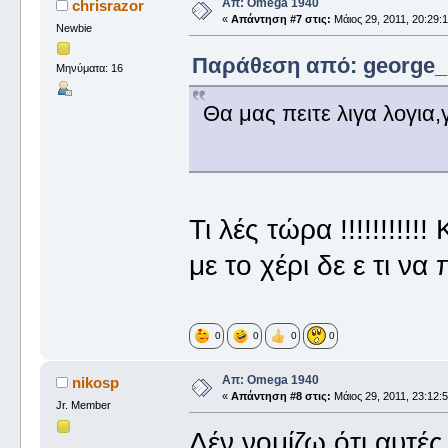
Απ: Omega 1940
chrisrazor
«
Απάντηση #7 στις:
Μάιος 29, 2011, 20:29:1
Newbie
Παράθεση από: george_ σ
Μηνύματα: 16
Θα μας πειτε λιγα λογια,
Τι λές τώρα !!!!!!!!!
με το χέρι δε ε τι να
0
0
0
0
Απ: Omega 1940
nikosp
«
Απάντηση #8 στις:
Μάιος 29, 2011, 23:12:5
Jr. Member
Δέν νομίζω ότι αυτές 