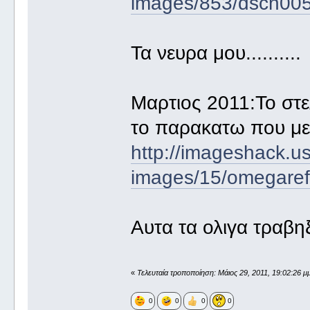
images/853/dscn005
Τα νευρα μου..........
Μαρτιος 2011:Το στ
το παρακατω που με
http://imageshack.u
images/15/omegarefi
Αυτα τα ολιγα τραβηξ
«
Τελευταία τροποποίηση: Μάιος 29, 2011, 19:02:26 
0
0
0
0