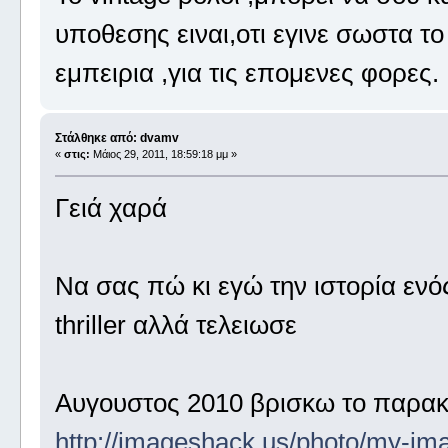
υποθεσης ειναι,οτι εγινε σωστα το
εμπειρια ,για τις επομενες φορες.
Στάλθηκε από: dvamv
«
στις:
Μάιος 29, 2011, 18:59:18 μμ »
Γειά χαρά
Να σας πώ κι εγώ την ιστορία ενό
thriller αλλά τελειωσε
Αυγουστος 2010 βρισκω το παρα
http://imageshack.us/photo/my-im