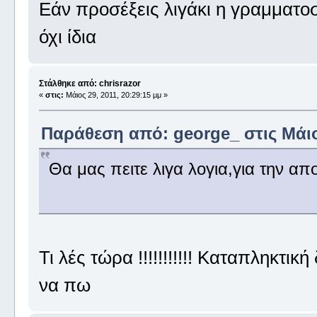
Εάν προσέξεις λιγάκι η γραμματο
όχι ίδια
Στάλθηκε από: chrisrazor
«
στις:
Μάιος 29, 2011, 20:29:15 μμ »
Παράθεση από: george_ στις Μάιος
Θα μας πειτε λιγα λογια,για την απ
Τι λές τώρα !!!!!!!!!!! Καταπληκτική
να πω