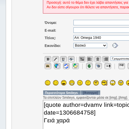
Προσοχή: αυτό το θέμα δεν έχει λάβει απαντήσεις για
Αν δεν είστε σίγουροι ότι θέλετε να απαντήσετε, παρα
Όνομα:
E-mail:
Τίτλος:
Εικονίδιο:
Περισσότερα Smileys
[Άνοιγμα]
Τα επιπλέον Smileys, εμφανίζονται μέσα σε [img]..[/img].