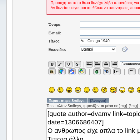
Προσοχή: αυτό το θέμα δεν έχει λάβει απαντήσεις για
Αν δεν είστε σίγουροι ότι θέλετε να απαντήσετε, παρα
Όνομα:
E-mail:
Τίτλος:
Εικονίδιο:
Περισσότερα Smileys
[Άνοιγμα]
Τα επιπλέον Smileys, εμφανίζονται μέσα σε [img]..[/img].