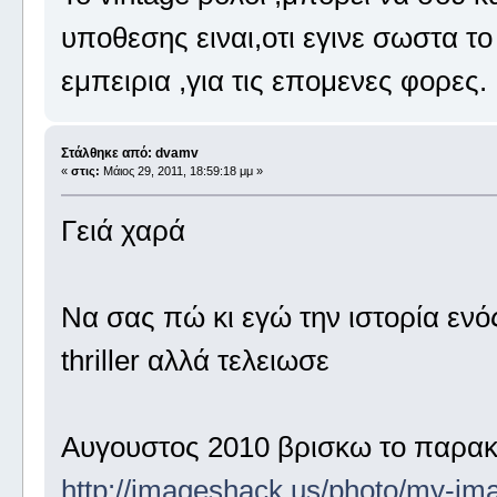
υποθεσης ειναι,οτι εγινε σωστα το
εμπειρια ,για τις επομενες φορες.
Στάλθηκε από: dvamv
«
στις:
Μάιος 29, 2011, 18:59:18 μμ »
Γειά χαρά
Να σας πώ κι εγώ την ιστορία ενό
thriller αλλά τελειωσε
Αυγουστος 2010 βρισκω το παρα
http://imageshack.us/photo/my-im