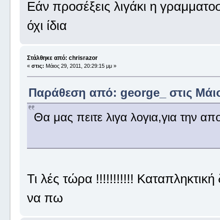
Εάν προσέξεις λιγάκι η γραμματο
όχι ίδια
Στάλθηκε από: chrisrazor
«
στις:
Μάιος 29, 2011, 20:29:15 μμ »
Παράθεση από: george_ στις Μάιος
Θα μας πειτε λιγα λογια,για την απ
Τι λές τώρα !!!!!!!!!!! Καταπληκτική
να πω