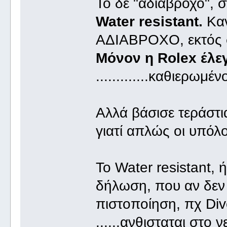
Το δε "αδιάβροχο", στ
Water resistant.
Καν
ΑΔΙΑΒΡΟΧΟ, εκτός σ
Μόνον η Rolex έλεγ
.............καθιερωμέ
Αλλά βάσισε τεράστι
γιατί απλώς οι υπόλ
Το Water resistant, ήτα
δήλωση, που αν δεν
πιστοποίηση, πχ Div
......ανθισταται στο 