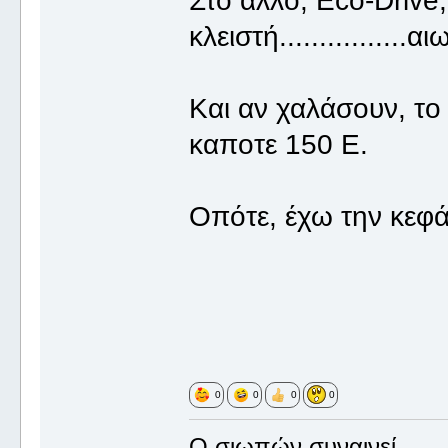
Στο άλλο, Eco-Drive
κλειστή................α
Και αν χαλάσουν, το 
καποτε 150 Ε.
Οπότε, έχω την κεφ
0
0
0
0
Ο σιωπών συναινεί.