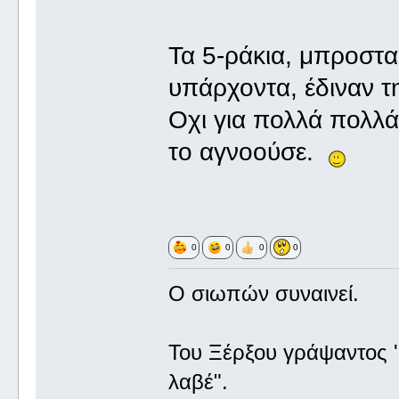
Τα 5-ράκια, μπροστα
υπάρχοντα, έδιναν τ
Οχι για πολλά πολλά
το αγνοούσε.
0
0
0
0
Ο σιωπών συναινεί.
Του Ξέρξου γράψαντος '
λαβέ".