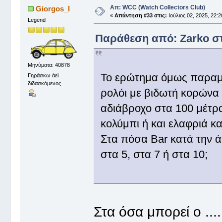
Απ: WCC (Watch Collectors Club)
Giorgos_I
«
Απάντηση #33 στις:
Ιούλιος 02, 2025, 22:2
Legend
Παράθεση από: Zarko στι
Μηνύματα: 40878
Το ερώτημα όμως παραμέν
Γηράσκω ἀεὶ
διδασκόμενος
ρολόι με βιδωτή κορώνα 
αδιάβροχο στα 100 μέτρα 
κολύμπι ή και ελαφριά κ
Στα πόσα Bar κατά την ά
στα 5, στα 7 ή στα 10;
Στα όσα μπορεί ο ...