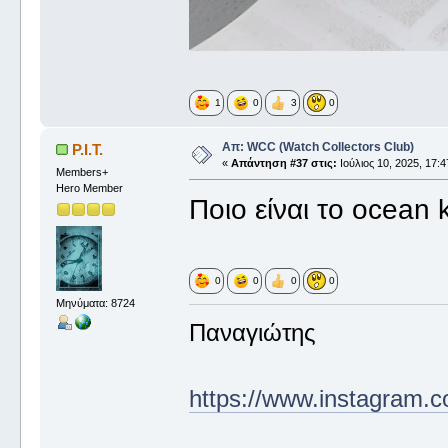
1
0
3
0
Απ: WCC (Watch Collectors Club)
P.I.T.
«
Απάντηση #37 στις:
Ιούλιος 10, 2025, 17:4
Members+
Hero Member
Ποιο είναι το ocean 
0
0
0
0
Μηνύματα: 8724
Παναγιώτης
https://www.instagram.c