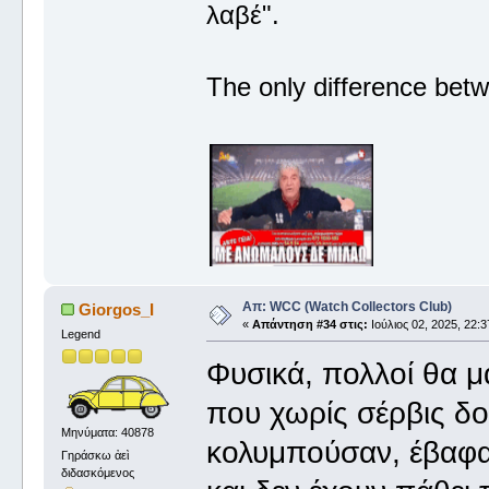
λαβέ".
The only difference betw
Απ: WCC (Watch Collectors Club)
Giorgos_I
«
Απάντηση #34 στις:
Ιούλιος 02, 2025, 22:3
Legend
Φυσικά, πολλοί θα μ
που χωρίς σέρβις δο
Μηνύματα: 40878
κολυμπούσαν, έβαφαν
Γηράσκω ἀεὶ
διδασκόμενος