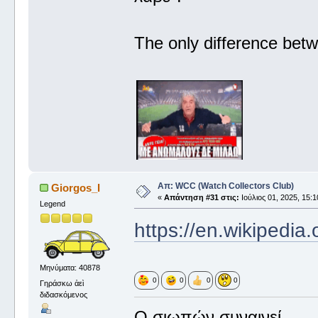
The only difference betw
Απ: WCC (Watch Collectors Club)
Giorgos_I
«
Απάντηση #31 στις:
Ιούλιος 01, 2025, 15:1
Legend
https://en.wikipedia
Μηνύματα: 40878
0
0
0
0
Γηράσκω ἀεὶ
διδασκόμενος
Ο σιωπών συναινεί.