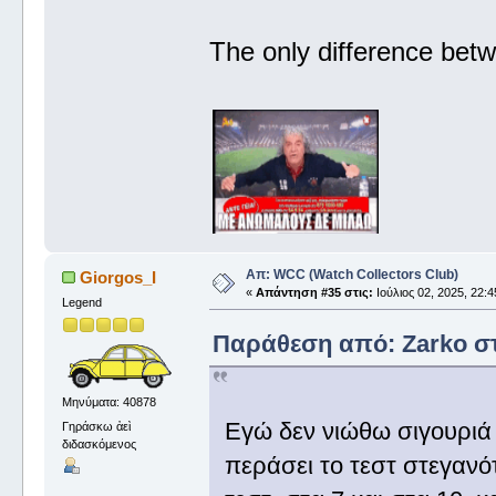
The only difference betw
Απ: WCC (Watch Collectors Club)
Giorgos_I
«
Απάντηση #35 στις:
Ιούλιος 02, 2025, 22:4
Legend
Παράθεση από: Zarko στι
Μηνύματα: 40878
Εγώ δεν νιώθω σιγουριά
Γηράσκω ἀεὶ
διδασκόμενος
περάσει το τεστ στεγαν