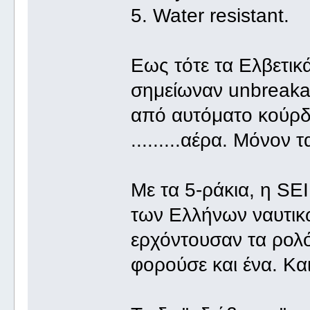
5. Water resistant.
Εως τότε τα Ελβετικά
σημείωναν unbreakabl
από αυτόματο κούρδι
.........αέρα. Μόνον 
Με τα 5-ράκια, η SE
των Ελλήνων ναυτικ
ερχόντουσαν τα ρολόγ
φορούσε και ένα. Κ