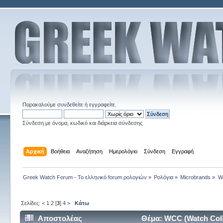
Παρακαλούμε
συνδεθείτε
ή
εγγραφείτε
.
Σύνδεση με όνομα, κωδικό και διάρκεια σύνδεσης
Αρχική
Βοήθεια
Αναζήτηση
Ημερολόγιο
Σύνδεση
Εγγραφή
Greek Watch Forum - Το ελληνικό forum ρολογιών
»
Ρολόγια
»
Microbrands
»
W
Σελίδες:
<
1
2
[
3
]
4
>
Κάτω
Αποστολέας
Θέμα: WCC (Watch Coll