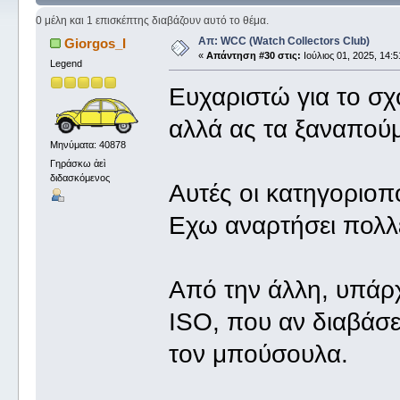
0 μέλη και 1 επισκέπτης διαβάζουν αυτό το θέμα.
Απ: WCC (Watch Collectors Club)
Giorgos_I
«
Απάντηση #30 στις:
Ιούλιος 01, 2025, 14:5
Legend
Ευχαριστώ για το σχ
αλλά ας τα ξαναπούμ
Μηνύματα: 40878
Γηράσκω ἀεὶ
διδασκόμενος
Αυτές οι κατηγοριοπο
Εχω αναρτήσει πολλέ
Από την άλλη, υπάρχ
ISO, που αν διαβάσει
τον μπούσουλα.