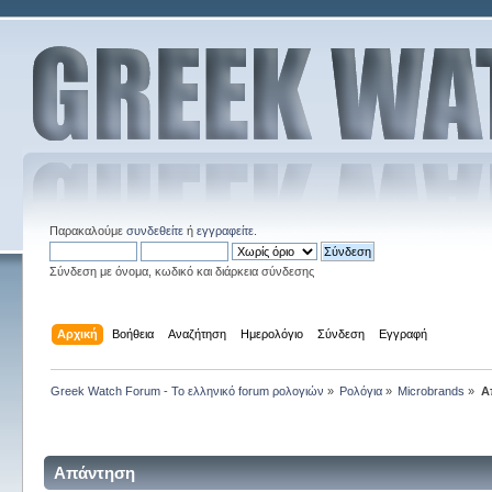
Παρακαλούμε
συνδεθείτε
ή
εγγραφείτε
.
Σύνδεση με όνομα, κωδικό και διάρκεια σύνδεσης
Αρχική
Βοήθεια
Αναζήτηση
Ημερολόγιο
Σύνδεση
Εγγραφή
Greek Watch Forum - Το ελληνικό forum ρολογιών
»
Ρολόγια
»
Microbrands
»
Α
Απάντηση