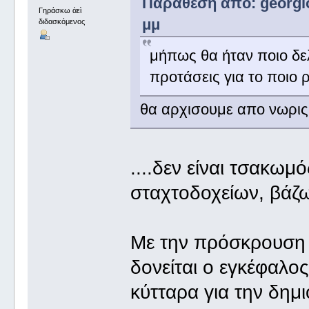
Παράθεση από: georgios
Γηράσκω ἀεὶ
μμ
διδασκόμενος
μήπως θα ήταν ποιο δελ
προτάσεις για το ποιο 
θα αρχισουμε απο νωρις
....δεν είναι τσακωμ
σταχτοδοχείων, βάζ
Με την πρόσκρουση ε
δονείται ο εγκέφαλος
κύτταρα για την δημ