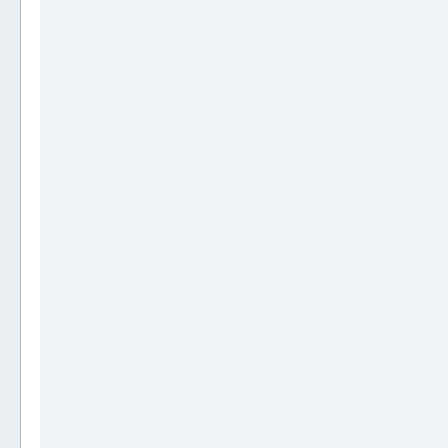
________________