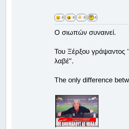
0
0
0
0
Ο σιωπών συναινεί.
Του Ξέρξου γράψαντος '
λαβέ".
The only difference betw