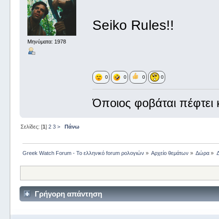
Seiko Rules!!
Μηνύματα: 1978
0
0
0
0
Όποιος φοβάται πέφτει κ
Σελίδες: [
1
]
2
3
>
Πάνω
Greek Watch Forum - Το ελληνικό forum ρολογιών
»
Αρχείο θεμάτων
»
Δώρα
»
Γρήγορη απάντηση