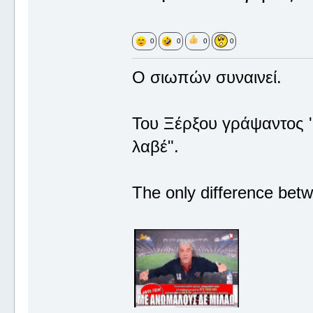
0
0
0
0
Ο σιωπών συναινεί.
Του Ξέρξου γράψαντος '
λαβέ".
The only difference betw