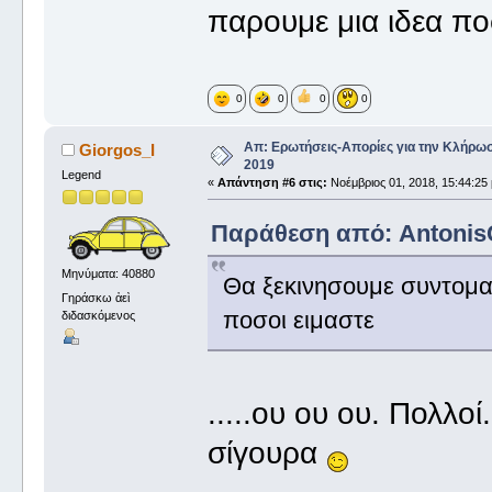
παρουμε μια ιδεα πο
0
0
0
0
Απ: Ερωτήσεις-Απορίες για την Κλήρω
Giorgos_I
2019
Legend
«
Απάντηση #6 στις:
Νοέμβριος 01, 2018, 15:44:25 
Παράθεση από: AntonisCh
Μηνύματα: 40880
Θα ξεκινησουμε συντομα 
Γηράσκω ἀεὶ
ποσοι ειμαστε
διδασκόμενος
.....ου ου ου. Πολλοί
σίγουρα