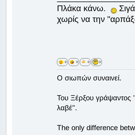
Πλάκα κάνω.
Σιγά
χωρίς να την "αρπάξ
0
0
0
0
Ο σιωπών συναινεί.
Του Ξέρξου γράψαντος '
λαβέ".
The only difference betw