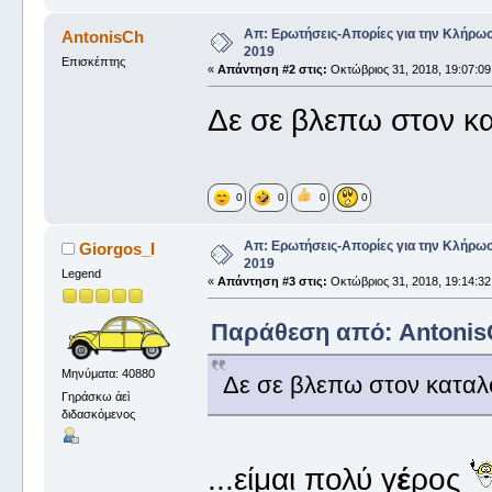
Απ: Ερωτήσεις-Απορίες για την Κλήρω
AntonisCh
2019
Επισκέπτης
«
Απάντηση #2 στις:
Οκτώβριος 31, 2018, 19:07:09
Δε σε βλεπω στον κ
0
0
0
0
Απ: Ερωτήσεις-Απορίες για την Κλήρω
Giorgos_I
2019
Legend
«
Απάντηση #3 στις:
Οκτώβριος 31, 2018, 19:14:32
Παράθεση από: AntonisC
Μηνύματα: 40880
Δε σε βλεπω στον καταλ
Γηράσκω ἀεὶ
διδασκόμενος
...είμαι πολύ γ
έ
ρος