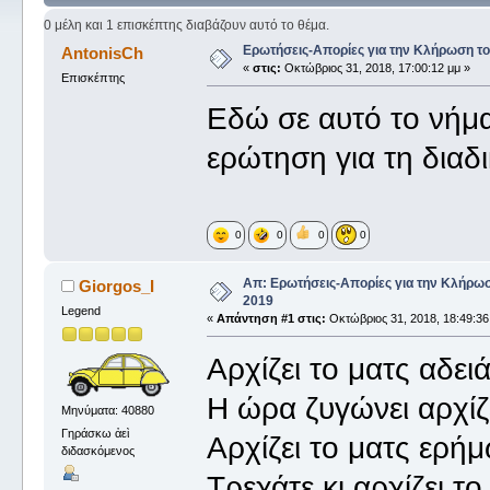
φορές)
0 μέλη και 1 επισκέπτης διαβάζουν αυτό το θέμα.
Ερωτήσεις-Απορίες για την Κλήρωση τ
AntonisCh
«
στις:
Οκτώβριος 31, 2018, 17:00:12 μμ »
Επισκέπτης
Εδώ σε αυτό το νήμ
ερώτηση για τη διαδ
0
0
0
0
Απ: Ερωτήσεις-Απορίες για την Κλήρω
Giorgos_I
2019
Legend
«
Απάντηση #1 στις:
Οκτώβριος 31, 2018, 18:49:36
Αρχίζει το ματς αδε
Η ώρα ζυγώνει αρχίζ
Μηνύματα: 40880
Γηράσκω ἀεὶ
Αρχίζει το ματς ερή
διδασκόμενος
Τρεχάτε κι αρχίζει τ