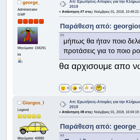
Απ: Ερωτήσεις-Απορίες για την Κλήρω
george_
2019
Administrator
«
Απάντηση #7 στις:
Νοέμβριος 01, 2018, 15:49:22 
GWF
Παράθεση από: georgiosf
μήπως θα ήταν ποιο δελε
Μηνύματα: 158291
προτάσεις για το ποιο ρ
kk
θα αρχισουμε απο 
0
0
0
0
Απ: Ερωτήσεις-Απορίες για την Κλήρω
Giorgos_I
2019
Legend
«
Απάντηση #8 στις:
Νοέμβριος 01, 2018, 16:04:19 
Παράθεση από: george_ σ
Μηνύματα: 40880