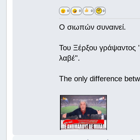
0
0
0
0
Ο σιωπών συναινεί.
Του Ξέρξου γράψαντος '
λαβέ".
The only difference betw