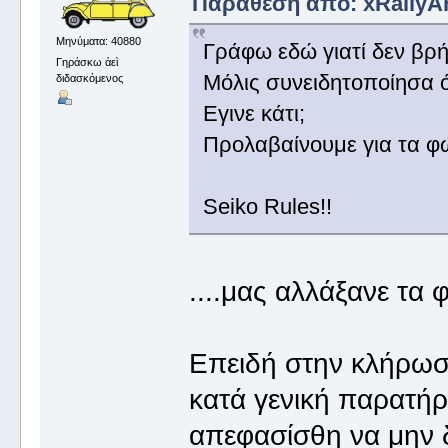
Παράθεση από: xRallyArt
Μηνύματα: 40880
Γράφω εδώ γιατί δεν βρή
Γηράσκω ἀεὶ
Μόλις συνειδητοποίησα ό
διδασκόμενος
Εγινε κάτι;
Προλαβαίνουμε για τα φώτ
Seiko Rules!!
....μας αλλάξανε τα 
Επειδή στην κλήρωσ
κατά γενική παρατήρ
απεφασίσθη να μην δ