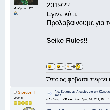
2019??
Μηνύματα: 1978
Εγινε κάτι;
Προλαβαίνουμε για τα
Seiko Rules!!
0
0
0
0
Όποιος φοβάται πέφτει κ
Απ: Ερωτήσεις-Απορίες για την Κλήρω
Giorgos_I
2019
Legend
«
Απάντηση #11 στις:
Δεκέμβριος 26, 2019, 15:14:1