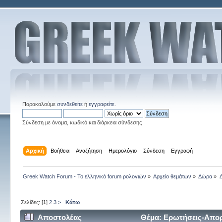
Παρακαλούμε
συνδεθείτε
ή
εγγραφείτε
.
Σύνδεση με όνομα, κωδικό και διάρκεια σύνδεσης
Αρχική
Βοήθεια
Αναζήτηση
Ημερολόγιο
Σύνδεση
Εγγραφή
Greek Watch Forum - Το ελληνικό forum ρολογιών
»
Αρχείο θεμάτων
»
Δώρα
»
Σελίδες: [
1
]
2
3
>
Κάτω
Αποστολέας
Θέμα: Ερωτήσεις-Απορ