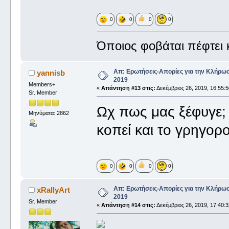
0
0
0
0
Όποιος φοβάται πέφτει κ
Απ: Ερωτήσεις-Απορίες για την Κλήρω
yannisb
2019
Members+
«
Απάντηση #13 στις:
Δεκέμβριος 26, 2019, 16:55:5
Sr. Member
Ωχ πως μας ξέφυγε; 
Μηνύματα: 2862
κοπεί και το γρηγορ
0
0
0
0
Απ: Ερωτήσεις-Απορίες για την Κλήρω
xRallyArt
2019
Sr. Member
«
Απάντηση #14 στις:
Δεκέμβριος 26, 2019, 17:40:3