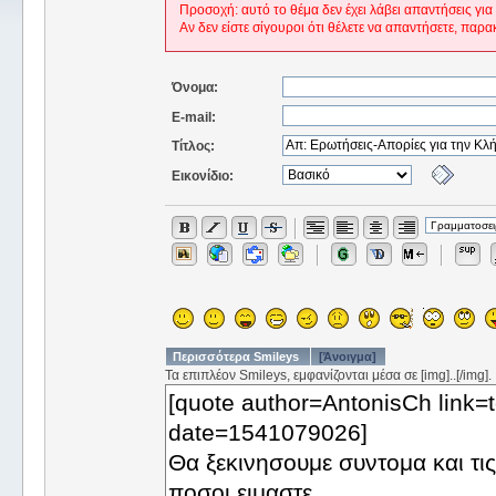
Προσοχή: αυτό το θέμα δεν έχει λάβει απαντήσεις για
Αν δεν είστε σίγουροι ότι θέλετε να απαντήσετε, παρα
Όνομα:
E-mail:
Τίτλος:
Εικονίδιο:
Περισσότερα Smileys
[Άνοιγμα]
Τα επιπλέον Smileys, εμφανίζονται μέσα σε [img]..[/img].