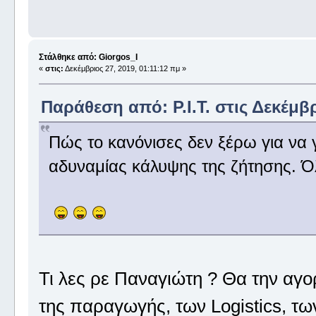
Στάλθηκε από: Giorgos_I
«
στις:
Δεκέμβριος 27, 2019, 01:11:12 πμ »
Παράθεση από: P.I.T. στις Δεκέμβρ
Πώς το κανόνισες δεν ξέρω για να 
αδυναμίας κάλυψης της ζήτησης. Όλ
Τι λες ρε Παναγιώτη ? Θα την αγ
της παραγωγής, των Logistics, των