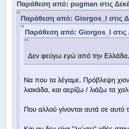
Παράθεση από: pugman στις Δεκέμ
Παράθεση από: Giorgos_I στις Δε
Παράθεση από: Giorgos_I στις 
Δεν φεύγω εγώ από την Ελλάδα
Να που τα λέγαμε. Πρόβλεψη χιονι
λιακάδα, και αερίζω / λιάζω τα χαλ
Που αλλού γίνονται αυτά σε αυτό
Και αν δεν είχα "λιώσει" χθές στη