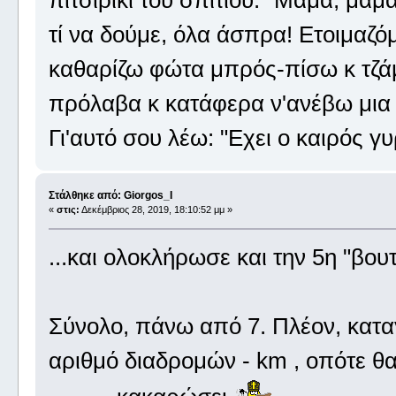
τί να δούμε, όλα άσπρα! Ετοιμαζ
καθαρίζω φώτα μπρός-πίσω κ τζάμι
πρόλαβα κ κατάφερα ν'ανέβω μια 
Γι'αυτό σου λέω: "Εχει ο καιρός γ
Στάλθηκε από: Giorgos_I
«
στις:
Δεκέμβριος 28, 2019, 18:10:52 μμ »
...και ολοκλήρωσε και την 5η "βου
Σύνολο, πάνω από 7. Πλέον, καταγ
αριθμό διαδρομών - km , οπότε θ