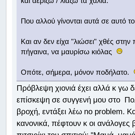
και αερίζω / λιάζω τα χαλιά.
Που αλλού γίνονται αυτά σε αυτό 
Και αν δεν είχα "λιώσει" χθές στην
πήγαινα, να μαυρίσω κιόλας
Οπότε, σήμερα, μόνον ποδήλατο.
Πρόβλεψη χιονιά έχει αλλά κ γω 
επίσκεψη σε συγγενή μου στο Πολ
βροχή, εντάξει λέω no problem. Κα
κανονικά, πέφτουν κ οι ανάλογες 
πιτσιρίκι του σπιτιού: "Μαμά, μαμ