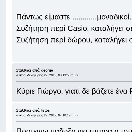
Πάντως είμαστε ............μοναδικοί
Συζήτηση περί Casio, καταλήγει 
Συζήτηση περί δώρου, καταλήγει
Στάλθηκε από: george_
«
στις:
Δεκέμβριος 27, 2019, 08:13:58 πμ »
Κύριε Γιώργο, γιατί δε βάζετε έν
Στάλθηκε από: tetos
«
στις:
Δεκέμβριος 27, 2019, 07:18:19 πμ »
Προτεινω μαζωξη για μπυρα η τσι