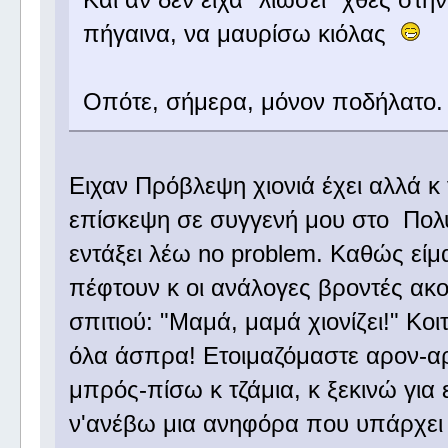
πήγαινα, να μαυρίσω κιόλας
Οπότε, σήμερα, μόνον ποδήλατο
Ειχαν Πρόβλεψη χιονιά έχει αλλά κ
επίσκεψη σε συγγενή μου στο Πολυ
εντάξει λέω no problem. Καθώς είμα
πέφτουν κ οι ανάλογες βροντές ακού
σπιτιού: "Μαμά, μαμά χιονίζει!" Κο
όλα άσπρα! Ετοιμαζόμαστε αρον-α
μπρός-πίσω κ τζάμια, κ ξεκινώ γι
ν'ανέβω μια ανηφόρα που υπάρχει 