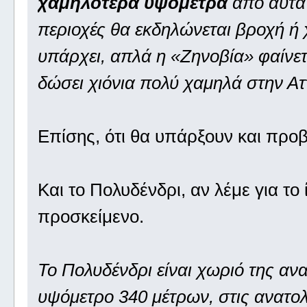
χαμηλότερα υψόμετρα
από αυτά 
περιοχές θα εκδηλώνεται βροχή ή 
υπάρχει, απλά η «Ζηνοβία» φαίνετα
δώσει χιόνια πολύ χαμηλά στην Αττ
Επίσης, ότι θα υπάρξουν και πρ
Και το Πολυδένδρι, αν λέμε για το ί
προσκείμενο.
Το Πολυδένδρι είναι χωριό της ανα
υψόμετρο 340 μέτρων, στις ανατολ