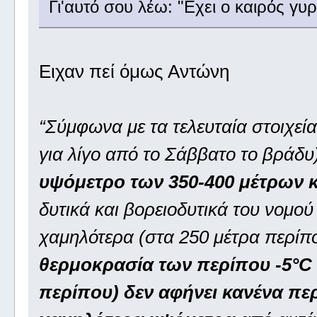
Γι'αυτό σου λέω: "Εχει ο καιρός γυρ
Ειχαν πεί όμως Αντώνη
“Σύμφωνα με τα τελευταία στοιχεία
για λίγο από το Σάββατο το βράδυ)
υψόμετρο των 350-400 μέτρων κ
δυτικά και βορειοδυτικά του νομού
χαμηλότερα (στα 250 μέτρα περίπο
θερμοκρασία των περίπου -5°C 
περίπου) δεν αφήνει κανένα πε