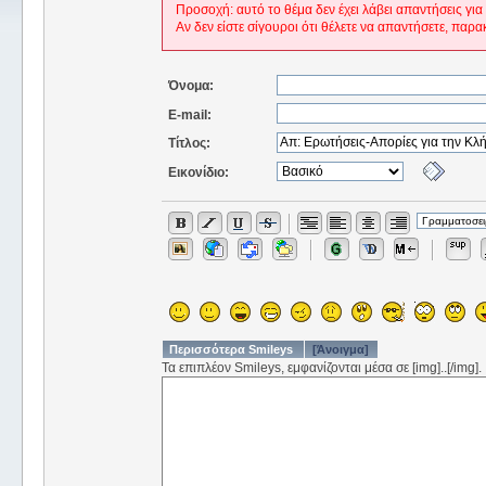
Προσοχή: αυτό το θέμα δεν έχει λάβει απαντήσεις για
Αν δεν είστε σίγουροι ότι θέλετε να απαντήσετε, παρα
Όνομα:
E-mail:
Τίτλος:
Εικονίδιο:
Περισσότερα Smileys
[Άνοιγμα]
Τα επιπλέον Smileys, εμφανίζονται μέσα σε [img]..[/img].