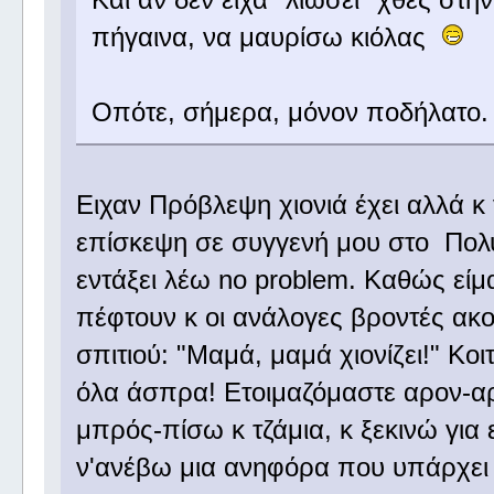
πήγαινα, να μαυρίσω κιόλας
Οπότε, σήμερα, μόνον ποδήλατο
Ειχαν Πρόβλεψη χιονιά έχει αλλά κ
επίσκεψη σε συγγενή μου στο Πολυ
εντάξει λέω no problem. Καθώς είμα
πέφτουν κ οι ανάλογες βροντές ακού
σπιτιού: "Μαμά, μαμά χιονίζει!" Κο
όλα άσπρα! Ετοιμαζόμαστε αρον-α
μπρός-πίσω κ τζάμια, κ ξεκινώ γι
ν'ανέβω μια ανηφόρα που υπάρχει 