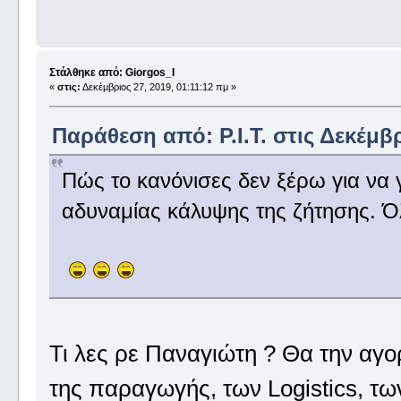
Στάλθηκε από: Giorgos_I
«
στις:
Δεκέμβριος 27, 2019, 01:11:12 πμ »
Παράθεση από: P.I.T. στις Δεκέμβρ
Πώς το κανόνισες δεν ξέρω για να 
αδυναμίας κάλυψης της ζήτησης. Όλ
Τι λες ρε Παναγιώτη ? Θα την αγ
της παραγωγής, των Logistics, των