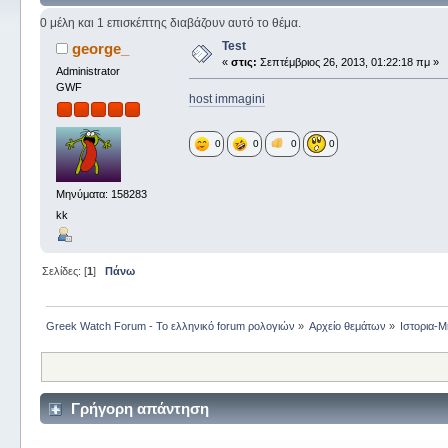
0 μέλη και 1 επισκέπτης διαβάζουν αυτό το θέμα.
Test
george_
«
στις:
Σεπτέμβριος 26, 2013, 01:22:18 πμ »
Administrator
GWF
host immagini
0
0
0
0
Μηνύματα: 158283
kk
Σελίδες: [
1
]
Πάνω
Greek Watch Forum - Το ελληνικό forum ρολογιών
»
Αρχείο θεμάτων
»
Ιστορια-Μ
Γρήγορη απάντηση