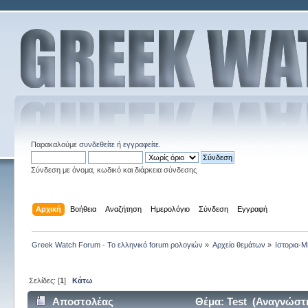
Παρακαλούμε
συνδεθείτε
ή
εγγραφείτε
.
Σύνδεση με όνομα, κωδικό και διάρκεια σύνδεσης
Αρχική
Βοήθεια
Αναζήτηση
Ημερολόγιο
Σύνδεση
Εγγραφή
Greek Watch Forum - Το ελληνικό forum ρολογιών
»
Αρχείο θεμάτων
»
Ιστορια-Μ
Σελίδες: [
1
]
Κάτω
Αποστολέας
Θέμα: Test (Αναγνώστη