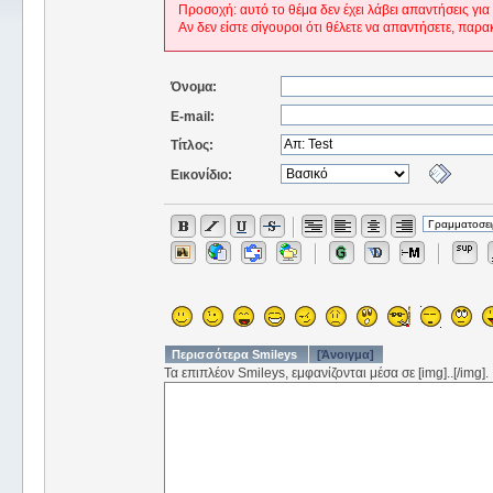
Προσοχή: αυτό το θέμα δεν έχει λάβει απαντήσεις για
Αν δεν είστε σίγουροι ότι θέλετε να απαντήσετε, παρα
Όνομα:
E-mail:
Τίτλος:
Εικονίδιο:
Περισσότερα Smileys
[Άνοιγμα]
Τα επιπλέον Smileys, εμφανίζονται μέσα σε [img]..[/img].