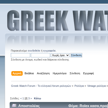
Παρακαλούμε
συνδεθείτε
ή
εγγραφείτε
.
Σύνδεση με όνομα, κωδικό και διάρκεια σύνδεσης
Αρχική
Βοήθεια
Αναζήτηση
Ημερολόγιο
Σύνδεση
Εγγραφή
Greek Watch Forum - Το ελληνικό forum ρολογιών
»
Ρολόγια
»
Vintage ρολόγια
Σελίδες:
<
1
[
2
]
3
>
Κάτω
Αποστολέας
Θέμα: Rolex κασα,προ