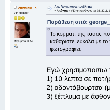
Απ: Rolex κασα,προβλημα
omegasnik
«
Απάντηση #23 στις:
Αύγουστος 02, 2011, 1
VIP Member
Παράθεση από: george_ σ
Το κομματι της κασας πο
καθαριστει ευκολα με το 
Μηνύματα: 3057
φωτογραφιες
Εγώ χρησιμοποιπω τ
1) 10 λεπτά σε ποτή
2) οδοντόβουρτσα (μ
3) ξέπλυμα με άφθο