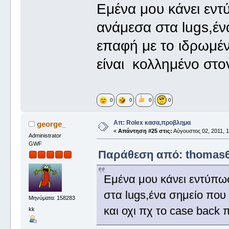
Εμένα μου κάνει εν
ανάμεσα στα lugs,έν
επαφή με το ιδρωμέν
είναι κολλημένο στο
0
0
0
0
Απ: Rolex κασα,προβλημα
george_
«
Απάντηση #25 στις:
Αύγουστος 02, 2011, 1
Administrator
GWF
Παράθεση από: thomas69
Εμένα μου κάνει εντύπω
στα lugs,ένα σημείο που
Μηνύματα: 158283
και οχι πχ το case back
kk