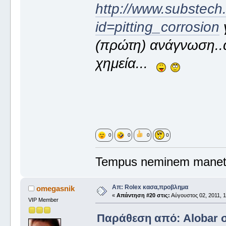
http://www.substech
id=pitting_corrosion
γ
(πρώτη) ανάγνωση..αρ
χημεία...
0
0
0
0
Tempus neminem manet.
Απ: Rolex κασα,προβλημα
omegasnik
«
Απάντηση #20 στις:
Αύγουστος 02, 2011, 1
VIP Member
Παράθεση από: Alobar στ