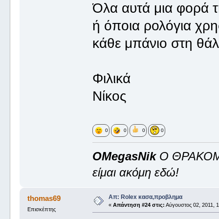
Όλα αυτά μια φορά τ
ή όποια ρολόγια χρ
κάθε μπάνιο στη θά
Φιλικά
Νίκος
0
0
0
0
OMegasNik
Ο ΘΡΑΚΟ
είμαι ακόμη εδώ!
Απ: Rolex κασα,προβλημα
thomas69
«
Απάντηση #24 στις:
Αύγουστος 02, 2011, 1
Επισκέπτης