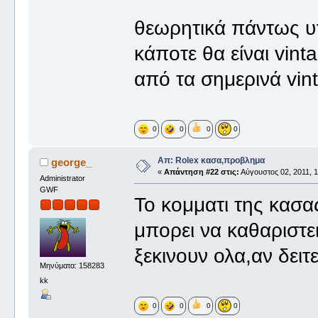
θεωρητικά πάντως υπ
κάποτε θα είναι vint
από τα σημερινά vin
0
0
0
0
Απ: Rolex κασα,προβλημα
george_
«
Απάντηση #22 στις:
Αύγουστος 02, 2011, 1
Administrator
GWF
Το κομματι της κασα
μπορει να καθαριστε
ξεκινουν ολα,αν δειτ
Μηνύματα: 158283
kk
0
0
0
0