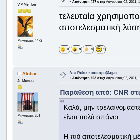
«
Απάντηση #27 στις:
Αύγουστος 02, 2011, 1
VIP Member
τελευταία χρησιμοπ
αποτελεσματική λύση
Μηνύματα: 4472
0
0
0
0
Απ: Rolex κασα,προβλημα
Alobar
«
Απάντηση #28 στις:
Αύγουστος 02, 2011, 1
Jr. Member
Παράθεση από: CNR στις
Καλά, μην τρελαινόμαστε 
είναι πολύ σπάνιο.
Μηνύματα: 261
Η πιό αποτελεσματική μέ