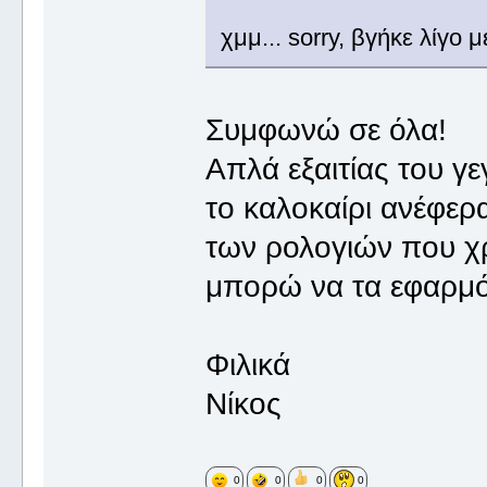
χμμ... sorry, βγήκε λίγο 
Συμφωνώ σε όλα!
Απλά εξαιτίας του γ
το καλοκαίρι ανέφε
των ρολογιών που χρ
μπορώ να τα εφαρμ
Φιλικά
Νίκος
0
0
0
0