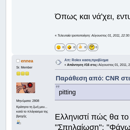
Όπως και νά'χει, εντ
«
Τελευταία τροποποίηση: Αύγουστος 01, 2011, 22:3
0
0
0
0
Απ: Rolex κασα,προβλημα
ennea
«
Απάντηση #16 στις:
Αύγουστος 01, 2011, 2
Sr. Member
Παράθεση από: CNR στις
pitting
Μηνύματα: 2808
Κράτησα τη ζωή μου...
κατά το πλάγιασμα της
Ελληνιστί πώς θα το
βροχής
"Σπηλαίωση"; "Φάγω