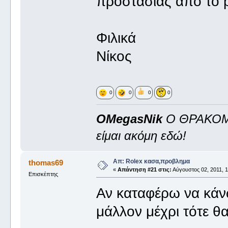
προστασίας από το pi
Φιλικά
Νίκος
0
0
0
0
OMegasNik
Ο ΘΡΑΚΟ
είμαι ακόμη εδώ!
Απ: Rolex κασα,προβλημα
thomas69
«
Απάντηση #21 στις:
Αύγουστος 02, 2011, 1
Επισκέπτης
Αν καταφέρω να κάνω
μάλλον μέχρι τότε θα