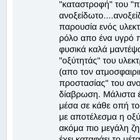
"καταστροφή" του "π
ανοξείδωτο....ανοξείδ
παρουσία ενός υλεκτ
ρόλο απο ένα υγρό π
φυσικά καλά μαντέψα
"οξύτητάς" του υλεκ
(απο τον ατμοσφαιρι
προστασίας" του ανο
δίαβρωση. Μάλιστα έ
μέσα σε κάθε οπή το
με αποτέλεσμα η οξύτ
ακόμα πιο μεγάλη ζη
έχει καταφάει το μέτα