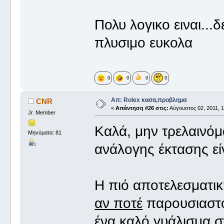
Πολυ λογικο ειναι...
πλυσιμο ευκολα
0
0
0
0
Απ: Rolex κασα,προβλημα
CNR
«
Απάντηση #26 στις:
Αύγουστος 02, 2011, 1
Jr. Member
Καλά, μην τρελαινόμασ
Μηνύματα: 81
ανάλογης έκτασης εί
Η πιό αποτελεσματικ
αν ποτέ
παρουσιαστο
ένα καλό γυάλισμα στ