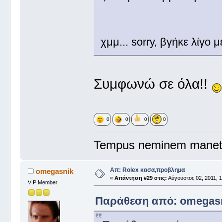
χμμ... sorry, βγήκε λίγο 
Συμφωνώ σε όλα!!
0
0
0
0
Tempus neminem manet.
Απ: Rolex κασα,προβλημα
omegasnik
«
Απάντηση #29 στις:
Αύγουστος 02, 2011, 1
VIP Member
Παράθεση από: omegasni