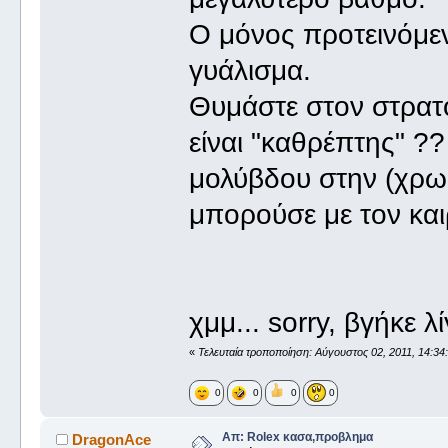
Ο μόνος προτεινόμεν
γυάλισμα.
Θυμάστε στον στρατό
είναι "καθρέπτης" ??
μολύβδου στην (χρω
μπορούσε με τον και
χμμ... sorry, βγήκε 
«
Τελευταία τροποποίηση: Αύγουστος 02, 2011, 14:3
0
0
0
0
Απ: Rolex κασα,προβλημα
DragonAce