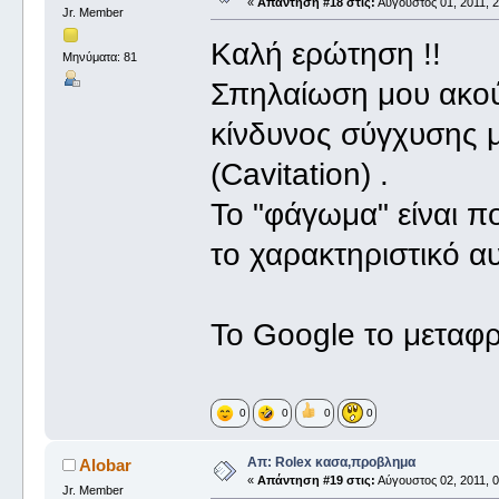
«
Απάντηση #18 στις:
Αύγουστος 01, 2011, 2
Jr. Member
Καλή ερώτηση !!
Μηνύματα: 81
Σπηλαίωση μου ακούγ
κίνδυνος σύγχυσης μ
(Cavitation) .
Το "φάγωμα" είναι πο
το χαρακτηριστικό α
Το Google το μεταφρ
0
0
0
0
Απ: Rolex κασα,προβλημα
Alobar
«
Απάντηση #19 στις:
Αύγουστος 02, 2011, 0
Jr. Member