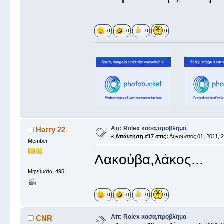
0
0
0
0
Απ: Rolex κασα,προβλημα
Harry 22
«
Απάντηση #17 στις:
Αύγουστος 01, 2011, 2
Member
Λακούβα,λάκος...
Μηνύματα: 495
0
0
0
0
Απ: Rolex κασα,προβλημα
CNR