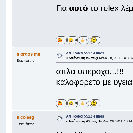
Για
αυτό
το rolex λέμ
0
0
0
0
Απ: Rolex 5512 4 lines
giorgos mg
«
Απάντηση #5 στις:
Μάιος 28, 2011, 20:35:5
Επισκέπτης
απλα υπεροχο...!!!
καλοφορετο με υγεια
0
0
0
0
Απ: Rolex 5512 4 lines
nicolasg
«
Απάντηση #6 στις:
Ιούλιος 28, 2011, 19:14
Επισκέπτης