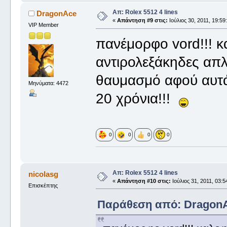
Απ: Rolex 5512 4 lines
DragonAce
«
Απάντηση #9 στις:
Ιούλιος 30, 2011, 19:59
VIP Member
πανέμορφο vord!!! κα
αντιρολεξάκηδες απλ
θαυμασμό αφού αυτά
Μηνύματα: 4472
20 χρόνια!!!
0
0
0
0
Απ: Rolex 5512 4 lines
nicolasg
«
Απάντηση #10 στις:
Ιούλιος 31, 2011, 03:5
Επισκέπτης
Παράθεση από: DragonAce