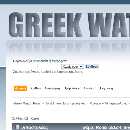
Παρακαλούμε
συνδεθείτε
ή
εγγραφείτε
.
Σύνδεση με όνομα, κωδικό και διάρκεια σύνδεσης
Αρχική
Βοήθεια
Αναζήτηση
Ημερολόγιο
Σύνδεση
Εγγραφή
Greek Watch Forum - Το ελληνικό forum ρολογιών
»
Ρολόγια
»
Vintage ρολόγια
Σελίδες: [
1
]
Κάτω
Αποστολέας
Θέμα: Rolex 5512 4 li