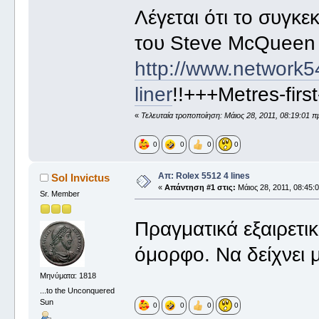
Λέγεται ότι το συγκε
του Steve McQueen
http://www.networ
liner
!!+++Metres-first
«
Τελευταία τροποποίηση: Μάιος 28, 2011, 08:19:01 π
0
0
0
0
Απ: Rolex 5512 4 lines
Sol Invictus
«
Απάντηση #1 στις:
Μάιος 28, 2011, 08:45:
Sr. Member
Πραγματικά εξαιρετι
όμορφο. Να δείχνει 
Μηνύματα: 1818
...to the Unconquered
Sun
0
0
0
0