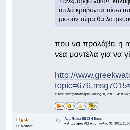
πανέμορφο vord!!! καλοφό
απλά κρύβονται πίσω απ
μισούν τώρα θα λατρεύο
που να προλάβει η ro
νέα μοντέλα για να γ
http://www.greekwat
topic=676.msg701
«
Τελευταία τροποποίηση: Ιούλιος 31, 2011, 04:31:56 
0
0
0
0
Απ: Rolex 5512 4 lines
gsb
«
Απάντηση #11 στις:
Ιούλιος 31, 2011, 11:0
Sr. Member