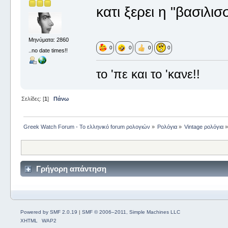
κατι ξερει η "βασιλι
Μηνύματα: 2860
0
0
0
0
..no date times!!
το 'πε και το 'κανε!!
Σελίδες: [
1
]
Πάνω
Greek Watch Forum - Το ελληνικό forum ρολογιών
»
Ρολόγια
»
Vintage ρολόγια
Γρήγορη απάντηση
Powered by SMF 2.0.19
|
SMF © 2006–2011, Simple Machines LLC
XHTML
WAP2