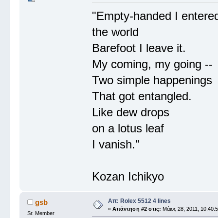
"Empty-handed I entere
the world
Barefoot I leave it.
My coming, my going --
Two simple happenings
That got entangled.
Like dew drops
on a lotus leaf
I vanish."
Kozan Ichikyo
Απ: Rolex 5512 4 lines
gsb
«
Απάντηση #2 στις:
Μάιος 28, 2011, 10:40:
Sr. Member