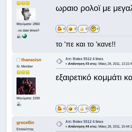
ωραιο ρολοϊ με μεγα
Μηνύματα: 2860
0
0
0
0
..no date times!!
το 'πε και το 'κανε!!
Απ: Rolex 5512 4 lines
thanasisn
«
Απάντηση #3 στις:
Μάιος 28, 2011, 13:22:4
Sr. Member
εξαιρετικό κομμάτι κ
Μηνύματα: 2299
0
0
0
0
Απ: Rolex 5512 4 lines
grecellin
«
Απάντηση #4 στις:
Μάιος 28, 2011, 15:44:1
Επισκέπτης