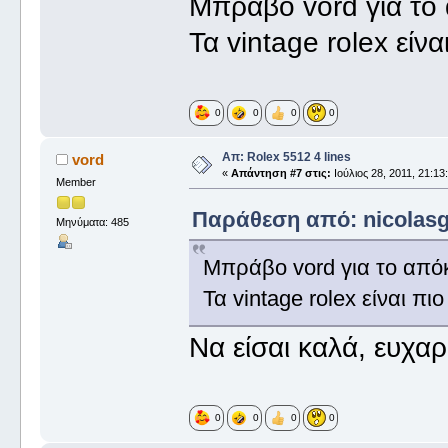
Μπράβο vord για το
Τα vintage rolex είν
0
0
0
0
Απ: Rolex 5512 4 lines
vord
«
Απάντηση #7 στις:
Ιούλιος 28, 2011, 21:13
Member
Παράθεση από: nicolasg σ
Μηνύματα: 485
Μπράβο vord για το από
Τα vintage rolex είναι π
Να είσαι καλά, ευχαρ
0
0
0
0