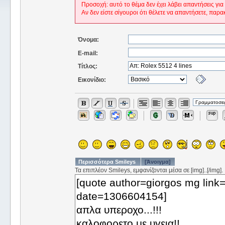
Προσοχή: αυτό το θέμα δεν έχει λάβει απαντήσεις για
Αν δεν είστε σίγουροι ότι θέλετε να απαντήσετε, παρα
Όνομα:
E-mail:
Τίτλος:
Εικονίδιο:
Περισσότερα Smileys
[Άνοιγμα]
Τα επιπλέον Smileys, εμφανίζονται μέσα σε [img]..[/img].