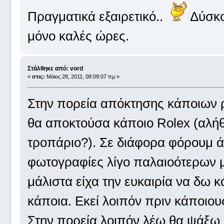
Πραγματικά εξαιρετικό..
Δύσκολ
μόνο καλές ώρες.
Στάλθηκε από: vord
«
στις:
Μάιος 28, 2011, 08:09:07 πμ »
Στην πορεία απόκτησης κάποιων ρ
θα αποκτούσα κάποιο Rolex (αλήθ
τροπάριο?). Σε διάφορα φόρουμ 
φωτογραφίες λίγο παλαιοότερων μ
μάλιστα είχα την ευκαιρία να δω 
κάποια. Εκεί λοιπόν πριν κάποιου
Στην πορεία λοιπόν λέω θα ψάξω 