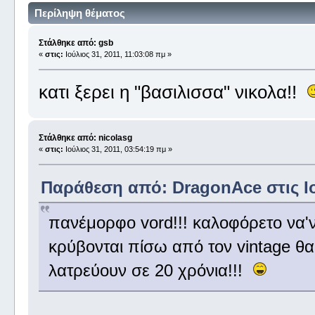
Περίληψη θέματος
Στάλθηκε από: gsb
«
στις:
Ιούλιος 31, 2011, 11:03:08 πμ »
κατι ξερει η "βασιλισσα" νικολα!!
Στάλθηκε από: nicolasg
«
στις:
Ιούλιος 31, 2011, 03:54:19 πμ »
Παράθεση από: DragonAce στις Ιού
πανέμορφο vord!!! καλοφόρετο να'ν
κρύβονται πίσω από τον vintage 
λατρεύουν σε 20 χρόνια!!!