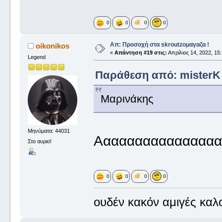
0
0
0
0
Απ: Προσοχή στα skroutzομαγαζα !
oikonikos
«
Απάντηση #19 στις:
Απρίλιος 14, 2022, 15:
Legend
Παράθεση από: misterK σ
Μαρινάκης
Μηνύματα: 44031
Ααααααααααααααααα
Στο αυριο!
0
0
0
0
ουδέν κακόν αμιγές καλ