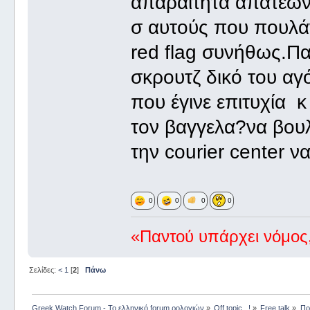
απαραίτητα απατεώνε
σ αυτούς που πουλάνε
red flag συνήθως.Πα
σκρουτζ δικό του αγ
που έγινε επιτυχία κ
τον βαγγελα?να βουλ
την courier center να
0
0
0
0
«Παντού υπάρχει νόμος,
Σελίδες:
<
1
[
2
]
Πάνω
Greek Watch Forum - Το ελληνικό forum ρολογιών
»
Off topic...!
»
Free talk
»
Πρ