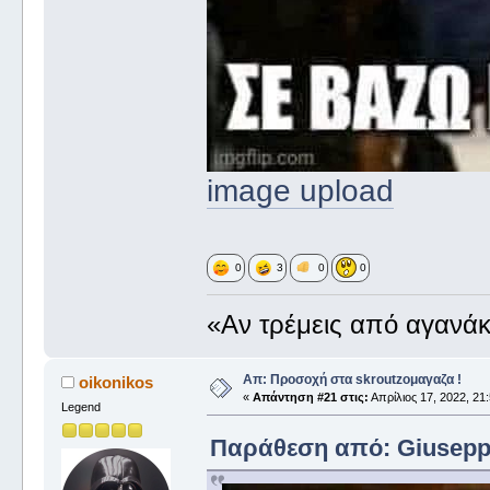
image upload
0
3
0
0
«Αν τρέμεις από αγανάκ
Απ: Προσοχή στα skroutzομαγαζα !
oikonikos
«
Απάντηση #21 στις:
Απρίλιος 17, 2022, 21:
Legend
Παράθεση από: Giuseppe 