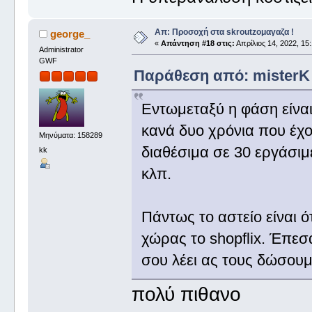
Απ: Προσοχή στα skroutzομαγαζα !
george_
«
Απάντηση #18 στις:
Απρίλιος 14, 2022, 15:
Administrator
GWF
Παράθεση από: misterK σ
Εντωμεταξύ η φάση είναι 
κανά δυο χρόνια που έχο
Μηνύματα: 158289
διαθέσιμα σε 30 εργάσιμ
kk
κλπ.
Πάντως το αστείο είναι ό
χώρας το shopflix. Έπεσ
σου λέει ας τους δώσουμ
πολύ πιθανο