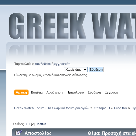
Παρακαλούμε
συνδεθείτε
ή
εγγραφείτε
.
Σύνδεση με όνομα, κωδικό και διάρκεια σύνδεσης
Αρχική
Βοήθεια
Αναζήτηση
Ημερολόγιο
Σύνδεση
Εγγραφή
Greek Watch Forum - Το ελληνικό forum ρολογιών
»
Off topic...!
»
Free talk
»
Πρ
Σελίδες:
<
1
[
2
]
Κάτω
Αποστολέας
Θέμα: Προσοχή στα sk