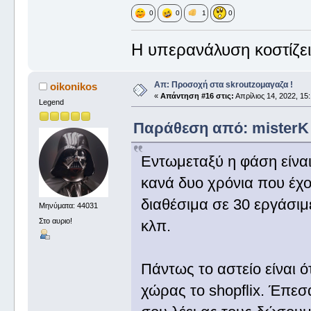
0
0
1
0
Η υπερανάλυση κοστίζει
Απ: Προσοχή στα skroutzομαγαζα !
oikonikos
«
Απάντηση #16 στις:
Απρίλιος 14, 2022, 15:
Legend
Παράθεση από: misterK σ
Εντωμεταξύ η φάση είναι 
κανά δυο χρόνια που έχο
διαθέσιμα σε 30 εργάσιμ
Μηνύματα: 44031
Στο αυριο!
κλπ.
Πάντως το αστείο είναι ό
χώρας το shopflix. Έπεσ