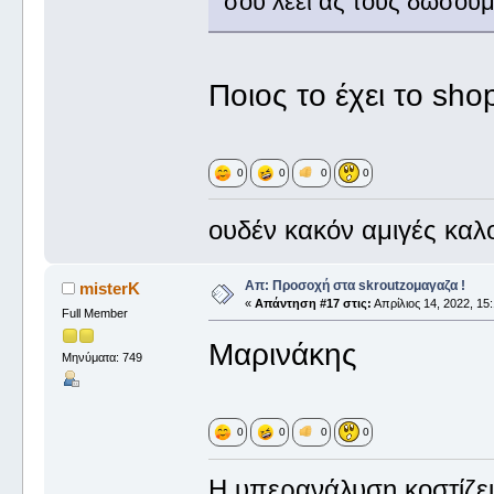
σου λέει ας τους δώσουμ
Ποιος το έχει το shop
0
0
0
0
ουδέν κακόν αμιγές καλ
Απ: Προσοχή στα skroutzομαγαζα !
misterK
«
Απάντηση #17 στις:
Απρίλιος 14, 2022, 15:
Full Member
Μαρινάκης
Μηνύματα: 749
0
0
0
0
Η υπερανάλυση κοστίζει