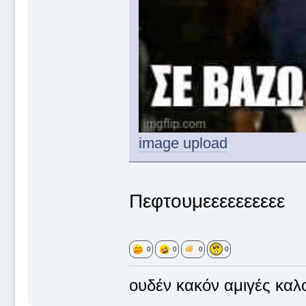
image upload
Πεφτουμεεεεεεεεεε
0
0
0
0
ουδέν κακόν αμιγές καλ