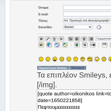
Όνομα:
E-mail:
Τίτλος:
Εικονίδιο:
Περισσότερα Smileys
[Άνοιγμα]
Τα επιπλέον Smileys, ε
[/img].