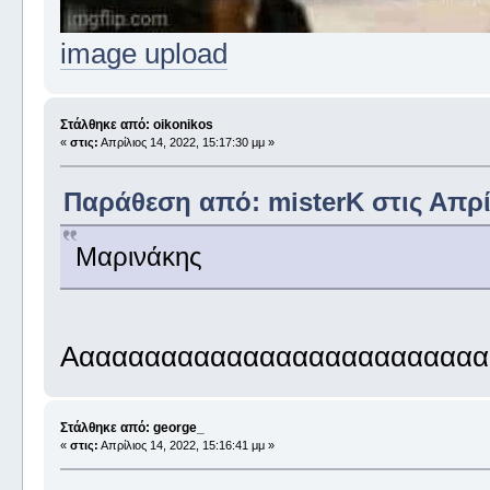
image upload
Στάλθηκε από: oikonikos
«
στις:
Απρίλιος 14, 2022, 15:17:30 μμ »
Παράθεση από: misterK στις Απρίλ
Μαρινάκης
Αααααααααααααααααααααααααααα
Στάλθηκε από: george_
«
στις:
Απρίλιος 14, 2022, 15:16:41 μμ »