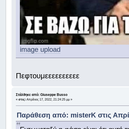
image upload
Πεφτουμεεεεεεεεεε
Στάλθηκε από: Giuseppe Busso
«
στις:
Απρίλιος 17, 2022, 21:24:25 μμ »
Παράθεση από: misterK στις Απρίλ