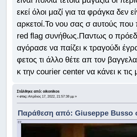
εκεί όλοι μαζί για τα φράγκα δεν 
αρκετοί.Το νου σας σ αυτούς που π
red flag συνήθως.Παντως ο πρόεδρ
αγόρασε να παίζει κ τραγούδι έγρ
φετος τι άλλο θέτε απ τον βαγγελ
κ την courier center να κάνει κ τις
Στάλθηκε από: oikonikos
«
στις:
Απρίλιος 17, 2022, 21:57:38 μμ »
Παράθεση από: Giuseppe Busso στ