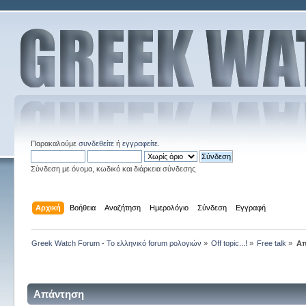
Παρακαλούμε
συνδεθείτε
ή
εγγραφείτε
.
Σύνδεση με όνομα, κωδικό και διάρκεια σύνδεσης
Αρχική
Βοήθεια
Αναζήτηση
Ημερολόγιο
Σύνδεση
Εγγραφή
Greek Watch Forum - Το ελληνικό forum ρολογιών
»
Off topic...!
»
Free talk
»
Απ
Απάντηση