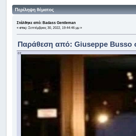
Περίληψη θέματος
Στάλθηκε από: Badass Gentleman
«
στις:
Σεπτέμβριος 30, 2022, 19:44:46 μμ »
Παράθεση από: Giuseppe Busso στ