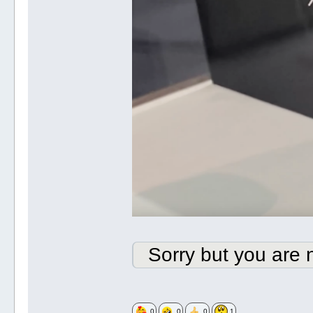
Sorry but you are n
0
0
0
1