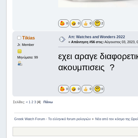
0
0
0
2
Απ: Watches and Wonders 2022
Tikias
«
Απάντηση #56 στις:
Αύγουστος 03, 2023, 0
Jr. Member
εχει αραγε διαφορετι
Μηνύματα: 99
ακουμπισεις ?
0
0
0
0
Σελίδες:
<
1
2
3
[
4
]
Πάνω
Greek Watch Forum - Το ελληνικό forum ρολογιών
»
Νέα από τον κόσμο της Ωρο