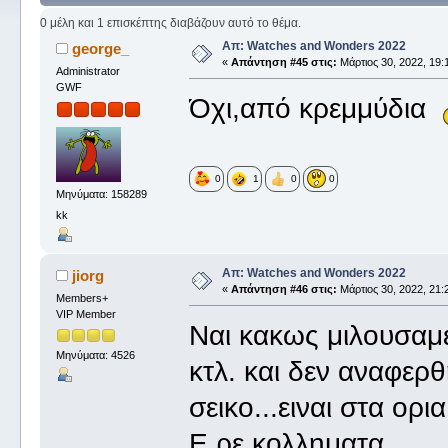
0 μέλη και 1 επισκέπτης διαβάζουν αυτό το θέμα.
Απ: Watches and Wonders 2022
george_
«
Απάντηση #45 στις:
Μάρτιος 30, 2022, 19:
Administrator
GWF
Όχι,από κρεμμύδια
0
1
0
0
Μηνύματα: 158289
kk
Απ: Watches and Wonders 2022
jiorg
«
Απάντηση #46 στις:
Μάρτιος 30, 2022, 21:
Members+
VIP Member
Ναι κακως μιλουσαμε
Μηνύματα: 4526
κτλ. και δεν αναφερ
σεικο...ειναι στα ορι
Ε ρε κολληματα....