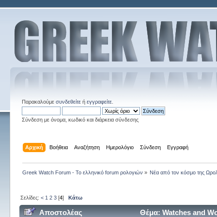
Παρακαλούμε
συνδεθείτε
ή
εγγραφείτε
.
Σύνδεση με όνομα, κωδικό και διάρκεια σύνδεσης
Αρχική
Βοήθεια
Αναζήτηση
Ημερολόγιο
Σύνδεση
Εγγραφή
Greek Watch Forum - Το ελληνικό forum ρολογιών
»
Νέα από τον κόσμο της Ωρο
Σελίδες:
<
1
2
3
[
4
]
Κάτω
Αποστολέας
Θέμα: Watches and Wo