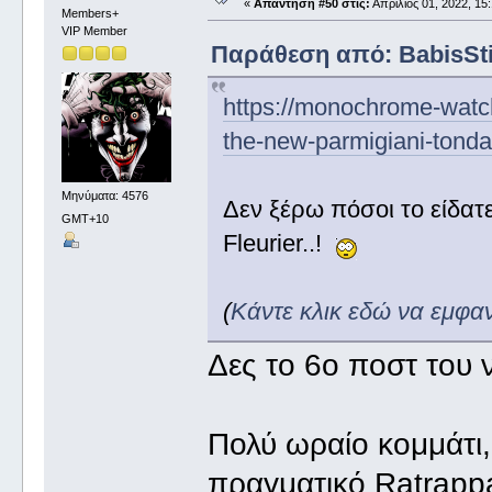
«
Απάντηση #50 στις:
Απρίλιος 01, 2022, 15:
Members+
VIP Member
Παράθεση από: BabisStin
https://monochrome-watc
the-new-parmigiani-tonda
Μηνύματα: 4576
Δεν ξέρω πόσοι το είδατ
GMT+10
Fleurier..!
(
Κάντε κλικ εδώ να εμφα
Δες το 6ο ποστ του
Πολύ ωραίο κομμάτι,
πραγματικό Ratrappa