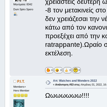
χρειαστείς δεύτερη 
Μηνύματα: 8342
-8 τον μετακινείς στ
Dum Spiro Spero
δεν χρειάζεσαι την ν
κάτω από τον κανον
προεξέχει από την κ
ratrappante).Ωραίο 
εκτέλεση.
0
0
0
0
Απ: Watches and Wonders 2022
P.I.T.
«
Απάντηση #53 στις:
Απρίλιος 01, 2022, 16:
Members+
Hero Member
Ωωωωωωω!!!!