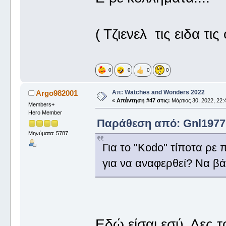
( Τζιενελ τις ειδα τ
0
0
0
0
Απ: Watches and Wonders 2022
Argo982001
«
Απάντηση #47 στις:
Μάρτιος 30, 2022, 22:
Members+
Hero Member
Παράθεση από: Gnl1977 σ
Μηνύματα: 5787
Για το "Kodo" τίποτα ρε 
για να αναφερθεί? Να β
Εδώ είσαι εσύ. Δες 