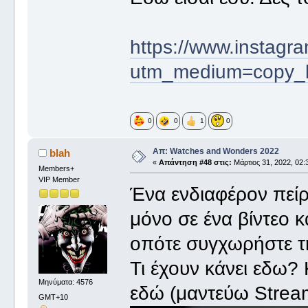
https://www.instag
utm_medium=copy_l
0
0
1
0
Απ: Watches and Wonders 2022
blah
«
Απάντηση #48 στις:
Μάρτιος 31, 2022, 02:
Members+
VIP Member
Ένα ενδιαφέρον πεί
μόνο σε ένα βίντεο 
οπότε συγχωρήστε τ
Τι έχουν κάνει εδω? 
Μηνύματα: 4576
εδώ (μαντεύω Stream
GMT+10