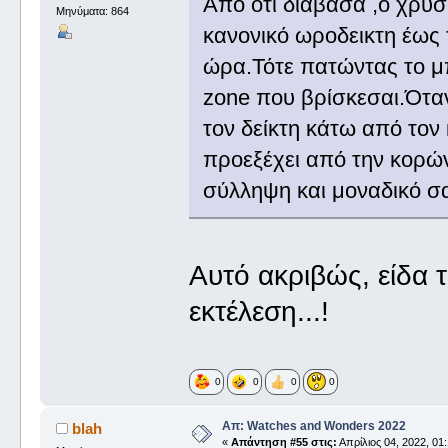
Από ότι διάβασα ,ο χρυσ
Μηνύματα: 864
κανονικό ωροδεικτη έως 
ώρα.Τότε πατώντας το μπ
zone που βρίσκεσαι.Όταν
τον δείκτη κάτω από το
προεξέχει από την κορών
σύλληψη και μοναδικό σα
Αυτό ακριβώς, είδα το
εκτέλεση...!
0
0
0
0
Απ: Watches and Wonders 2022
blah
«
Απάντηση #55 στις:
Απρίλιος 04, 2022, 01