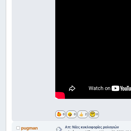
0
0
2
0
Απ: Νέες κυκλοφορίες ρολογιών
pugman