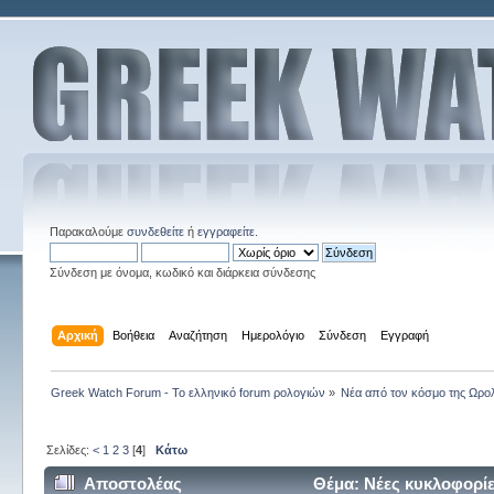
Παρακαλούμε
συνδεθείτε
ή
εγγραφείτε
.
Σύνδεση με όνομα, κωδικό και διάρκεια σύνδεσης
Αρχική
Βοήθεια
Αναζήτηση
Ημερολόγιο
Σύνδεση
Εγγραφή
Greek Watch Forum - Το ελληνικό forum ρολογιών
»
Νέα από τον κόσμο της Ωρο
Σελίδες:
<
1
2
3
[
4
]
Κάτω
Αποστολέας
Θέμα: Νέες κυκλοφορί