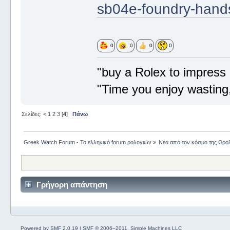
sb04e-foundry-hand
0
0
0
0
"buy a Rolex to impress 
"Time you enjoy wasting
Σελίδες:
<
1
2
3
[
4
]
Πάνω
Greek Watch Forum - Το ελληνικό forum ρολογιών
»
Νέα από τον κόσμο της Ωρο
Γρήγορη απάντηση
Powered by SMF 2.0.19
|
SMF © 2006–2011, Simple Machines LLC