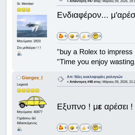
«
Απάντηση #47 στις:
Μάρτιος 09, 2026, 19:
Sr. Member
Ενδιαφέρον... μ'αρέ
0
0
0
0
Μηνύματα: 2820
Στο μεθαύριο ! ! !
"buy a Rolex to impress 
"Time you enjoy wasting
Απ: Νέες κυκλοφορίες ρολογιών
Giorgos_I
«
Απάντηση #48 στις:
Μάρτιος 09, 2026, 21:
Legend
Εξυπνο ! μ
ε
αρέσει 
Μηνύματα: 40877
Γηράσκω ἀεὶ
διδασκόμενος
0
0
0
0