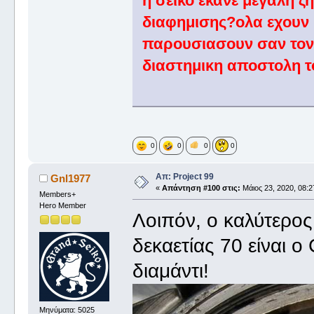
η σεικο εκανε μεγαλη ζ
διαφημισης?ολα εχουν μ
παρουσιασουν σαν τον
διαστημικη αποστολη το
0
0
0
0
Απ: Project 99
Gnl1977
«
Απάντηση #100 στις:
Μάιος 23, 2020, 08:2
Members+
Hero Member
Λοιπόν, ο καλύτερο
δεκαετίας 70 είναι ο
διαμάντι!
Μηνύματα: 5025