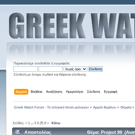
Παρακαλούμε
συνδεθείτε
ή
εγγραφείτε
.
Σύνδεση με όνομα, κωδικό και διάρκεια σύνδεσης
Αρχική
Βοήθεια
Αναζήτηση
Ημερολόγιο
Σύνδεση
Εγγραφή
Greek Watch Forum - Το ελληνικό forum ρολογιών
»
Αρχείο θεμάτων
»
Θέματα
»
Σελίδες:
<
1
...
5
6
[
7
]
8
>
Κάτω
Αποστολέας
Θέμα: Project 99 (Αν