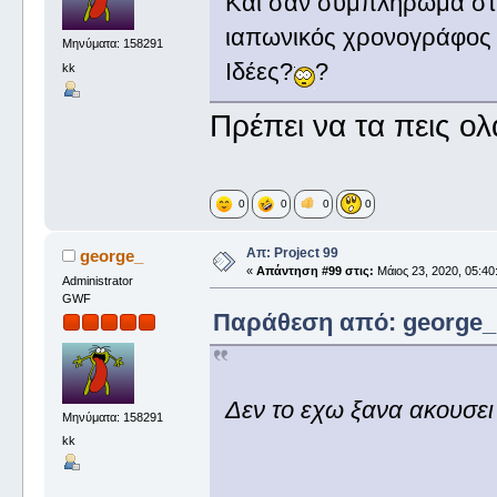
Και σαν συμπλήρωμα στι
ιαπωνικός χρονογράφος τη
Μηνύματα: 158291
Ιδέες?
?
kk
Πρέπει να τα πεις ο
0
0
0
0
Απ: Project 99
george_
«
Απάντηση #99 στις:
Μάιος 23, 2020, 05:40
Administrator
GWF
Παράθεση από: george_ σ
Δεν το εχω ξανα ακουσει
Μηνύματα: 158291
kk