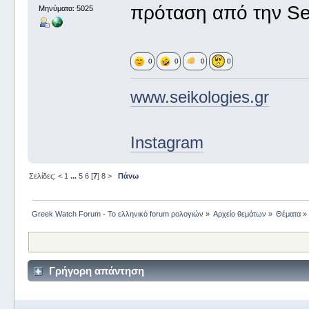
πρόταση από την Sei
Μηνύματα: 5025
0
0
0
0
www.seikologies.gr
Instagram
Σελίδες:
<
1
...
5
6
[
7
]
8
>
Πάνω
Greek Watch Forum - Το ελληνικό forum ρολογιών
»
Αρχείο θεμάτων
»
Θέματα
»
Γρήγορη απάντηση