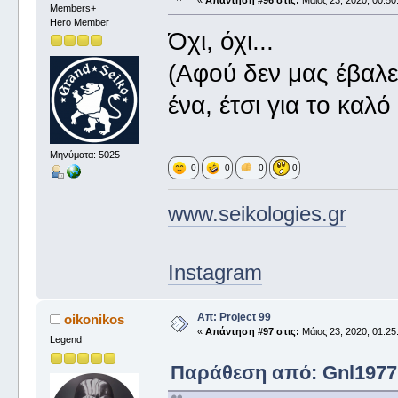
«
Απάντηση #96 στις:
Μάιος 23, 2020, 00:50
Members+
Hero Member
Όχι, όχι...
(Αφού δεν μας έβαλε
ένα, έτσι για το καλ
Μηνύματα: 5025
0
0
0
0
www.seikologies.gr
Instagram
Απ: Project 99
oikonikos
«
Απάντηση #97 στις:
Μάιος 23, 2020, 01:25
Legend
Παράθεση από: Gnl1977 σ