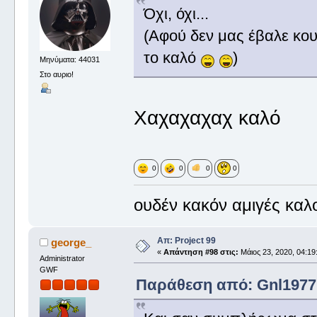
Όχι, όχι...
(Αφού δεν μας έβαλε κουί
το καλό
)
Μηνύματα: 44031
Στο αυριο!
Χαχαχαχαχ καλό
0
0
0
0
ουδέν κακόν αμιγές καλ
Απ: Project 99
george_
«
Απάντηση #98 στις:
Μάιος 23, 2020, 04:19
Administrator
GWF
Παράθεση από: Gnl1977 σ