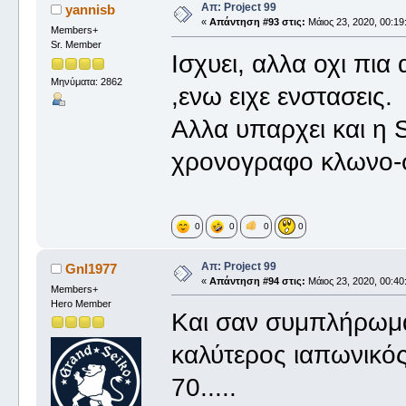
Απ: Project 99
yannisb
«
Απάντηση #93 στις:
Μάιος 23, 2020, 00:19
Members+
Sr. Member
Ισχυει, αλλα οχι πια
Μηνύματα: 2862
,ενω ειχε ενστασεις.
Αλλα υπαρχει και η 
χρονογραφο κλωνο-φ
0
0
0
0
Απ: Project 99
Gnl1977
«
Απάντηση #94 στις:
Μάιος 23, 2020, 00:40
Members+
Hero Member
Και σαν συμπλήρωμα
καλύτερος ιαπωνικός
70.....