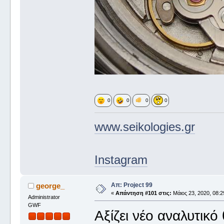
0
0
0
0
www.seikologies.gr
Instagram
Απ: Project 99
george_
«
Απάντηση #101 στις:
Μάιος 23, 2020, 08:2
Administrator
GWF
Αξίζει νέο αναλυτικό