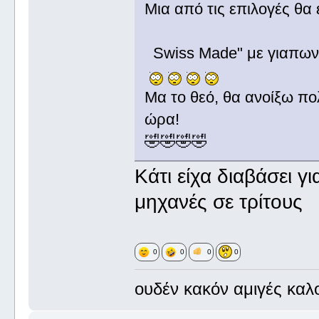
Μια από τις επιλογές θα 
Swiss Made" με γιαπωνέ
Μα το θεό, θα ανοίξω πο
ώρα!
🤣🤣🤣🤣
Κάτι είχα διαβάσει γι
μηχανές σε τρίτους
0
0
0
0
ουδέν κακόν αμιγές καλ