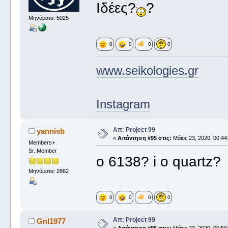
Ιδέες?
?
Μηνύματα: 5025
0
0
0
0
www.seikologies.gr
Instagram
Απ: Project 99
yannisb
«
Απάντηση #95 στις:
Μάιος 23, 2020, 00:44
Members+
Sr. Member
o 6138? i o quartz?
Μηνύματα: 2862
0
0
0
0
Απ: Project 99
Gnl1977