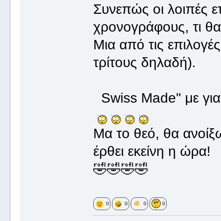
Συνεπώς οι λοιπές ετ
χρονογράφους, τι θ
Μια από τις επιλογές
τρίτους δηλαδή).
Swiss Made" με για
Μα το θεό, θα ανοί
έρθει εκείνη η ώρα!
🤣🤣🤣🤣
0
0
0
0