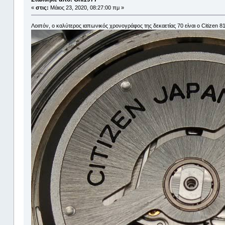
«
στις:
Μάιος 23, 2020, 08:27:00 πμ »
Λοιπόν, ο καλύτερος ιαπωνικός χρονογράφος της δεκαετίας 70 είναι ο Citizen 8