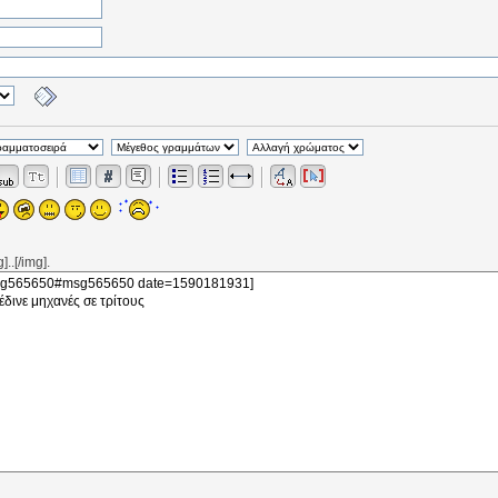
..[/img].