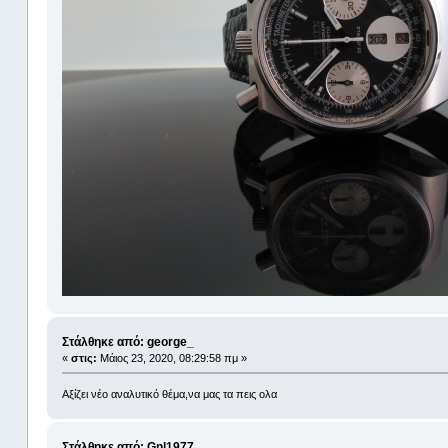
Στάλθηκε από: george_
«
στις:
Μάιος 23, 2020, 08:29:58 πμ »
Αξίζει νέο αναλυτικό θέμα,να μας τα πεις ολα
Στάλθηκε από: Gnl1977