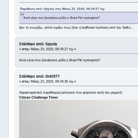
Παράθεση από: Spyoly στις Μάιος 23, 2020, 08:39:27 πμ
Αυτό είναι που ξαναέκανε μόδα ο Brad Pitt πρόσφατα?
Δεν το γνωρίζω, αλλά νομίζω πως ήταν η bullhead πρόταση από την Seiko...
Στάλθηκε από: Spyoly
«
στις:
Μάιος 23, 2020, 08:39:27 πμ »
Αυτό είναι που ξαναέκανε μόδα ο Brad Pitt πρόσφατα?
Στάλθηκε από: Gnl1977
«
στις:
Μάιος 23, 2020, 08:34:35 πμ »
Χαρακτηριστικό παράδειγμα ρολογιού που φορούσε αυτή την μηχανή:
Citizen Challenge Timer