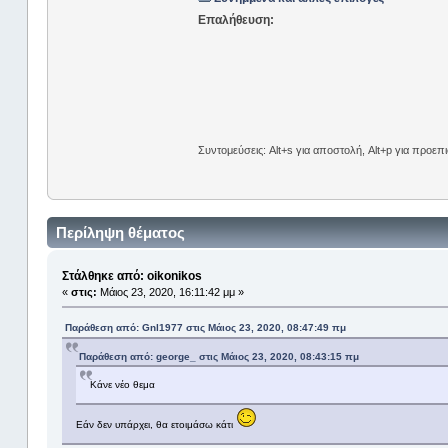
Επαλήθευση:
Συντομεύσεις: Alt+s για αποστολή, Alt+p για προε
Περίληψη θέματος
Στάλθηκε από: oikonikos
«
στις:
Μάιος 23, 2020, 16:11:42 μμ »
Παράθεση από: Gnl1977 στις Μάιος 23, 2020, 08:47:49 πμ
Παράθεση από: george_ στις Μάιος 23, 2020, 08:43:15 πμ
Κάνε νέο θεμα
Εάν δεν υπάρχει, θα ετοιμάσω κάτι