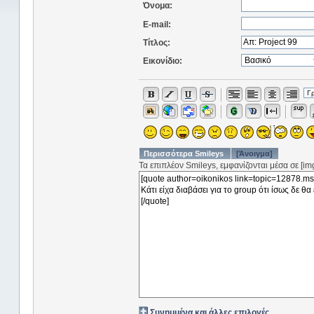
Όνομα:
E-mail:
Τίτλος:
Εικονίδιο:
Περισσότερα Smileys
[Άνοιγμα]
Τα επιπλέον Smileys, εμφανίζονται μέσα σε [img]
Συνημμένα και άλλες επιλογές