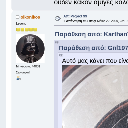
ουδέν κακόν αμιγές καλ
Απ: Project 99
oikonikos
«
Απάντηση #81 στις:
Μάιος 22, 2020, 23:19
Legend
Παράθεση από: Karthan7 
Παράθεση από: Gnl1977 
Αυτό μας κάνει που είν
Μηνύματα: 44031
Στο αυριο!