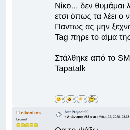
Νίκο... δεν θυμάμαι
ετσι όπως τα λέει ο ν
Παντως ας μην ξεχν
Tag πηρε το αίμα τη
Στάλθηκε από το S
Tapatalk
0
0
0
0
Απ: Project 99
oikonikos
«
Απάντηση #86 στις:
Μάιος 22, 2020, 23:38
Legend