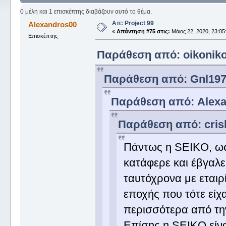
0 μέλη και 1 επισκέπτης διαβάζουν αυτό το θέμα.
Απ: Project 99
Alexandros00
«
Απάντηση #75 στις:
Μάιος 22, 2020, 23:05
Επισκέπτης
Παράθεση από: oikonikos
Παράθεση από: Gnl1977 
Παράθεση από: Alexan
Παράθεση από: criska
Πάντως η SEIKO, ως '
κατάφερε και έβγαλε
ταυτόχρονα με εταιρ
εποχής που τότε είχ
περισσότερα από τ
Επίσης η SEIKO είν