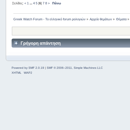
Σελίδες:
<
1
...
4
5
[
6
]
7
8
>
Πάνω
Greek Watch Forum - Το ελληνικό forum ρολογιών
»
Αρχείο θεμάτων
»
Θέματα
»
Γρήγορη απάντηση
Powered by SMF 2.0.19
|
SMF © 2006–2011, Simple Machines LLC
XHTML
WAP2