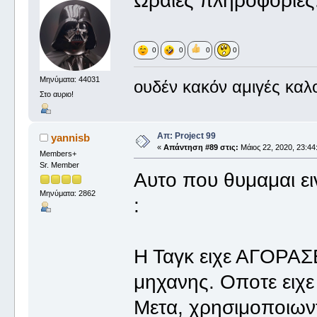
Ωραίες πληροφορίες
0
0
0
0
Μηνύματα: 44031
ουδέν κακόν αμιγές καλ
Στο αυριο!
Απ: Project 99
yannisb
«
Απάντηση #89 στις:
Μάιος 22, 2020, 23:44
Members+
Sr. Member
Αυτο που θυμαμαι ει
Μηνύματα: 2862
:
Η Ταγκ ειχε ΑΓΟΡΑΣΕ
μηχανης. Οποτε ειχε
Μετα, χρησιμοποιων