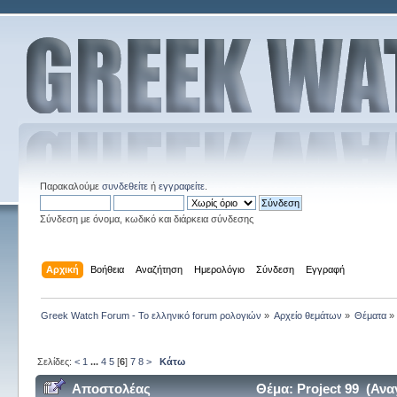
Παρακαλούμε
συνδεθείτε
ή
εγγραφείτε
.
Σύνδεση με όνομα, κωδικό και διάρκεια σύνδεσης
Αρχική
Βοήθεια
Αναζήτηση
Ημερολόγιο
Σύνδεση
Εγγραφή
Greek Watch Forum - Το ελληνικό forum ρολογιών
»
Αρχείο θεμάτων
»
Θέματα
»
Σελίδες:
<
1
...
4
5
[
6
]
7
8
>
Κάτω
Αποστολέας
Θέμα: Project 99 (Αν