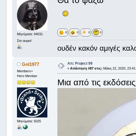
Θα το ψάξω
0
0
0
0
Μηνύματα: 44031
Στο αυριο!
ουδέν κακόν αμιγές καλ
Απ: Project 99
Gnl1977
«
Απάντηση #87 στις:
Μάιος 22, 2020, 23:41
Members+
Hero Member
Μια από τις εκδόσεις
Μηνύματα: 5025