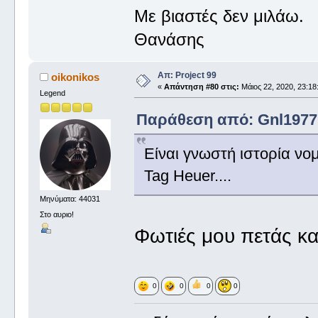
Με βιαστές δεν μιλάω.
Θανάσης
Απ: Project 99
oikonikos
«
Απάντηση #80 στις:
Μάιος 22, 2020, 23:18
Legend
Παράθεση από: Gnl1977 σ
Είναι γνωστή ιστορία νομ
Tag Heuer....
Μηνύματα: 44031
Στο αυριο!
Φωτιές μου πετάς κ
0
0
0
0