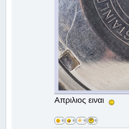
Απριλιος ειναι
0
0
0
0