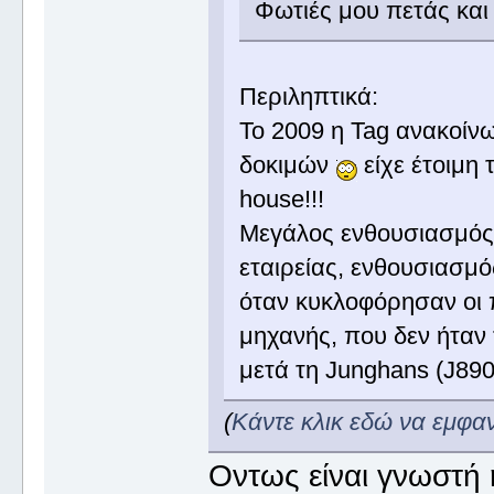
Φωτιές μου πετάς κα
Περιληπτικά:
Το 2009 η Tag ανακοίνω
δοκιμών
είχε έτοιμη 
house!!!
Μεγάλος ενθουσιασμός 
εταιρείας, ενθουσιασμ
όταν κυκλοφόρησαν οι 
μηχανής, που δεν ήταν 
μετά τη Junghans (J890)
(
Κάντε κλικ εδώ να εμφα
Οντως είναι γνωστή η