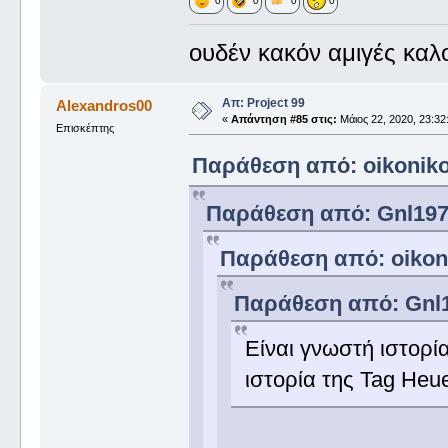
0
0
0
0
ουδέν κακόν αμιγές καλ
Απ: Project 99
Alexandros00
«
Απάντηση #85 στις:
Μάιος 22, 2020, 23:32
Επισκέπτης
Παράθεση από: oikonikos
Παράθεση από: Gnl1977 
Παράθεση από: oikonik
Παράθεση από: Gnl19
Είναι γνωστή ιστορία
ιστορία της Tag Heuer