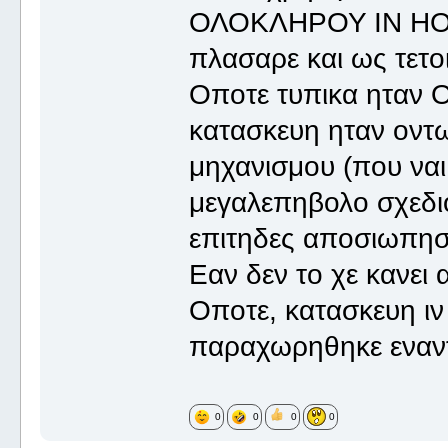
ΟΛΟΚΛΗΡΟΥ IN HOUS
πλασαρε και ως τετο
Οποτε τυπικα ηταν ΟΚ
κατασκευη ηταν οντω
μηχανισμου (που ναι
μεγαλεπηβολο σχεδιο)
επιτηδες αποσιωπησ
Εαν δεν το χε κανει α
Οποτε, κατασκευη ιν
παραχωρηθηκε εναντ
0
0
0
0