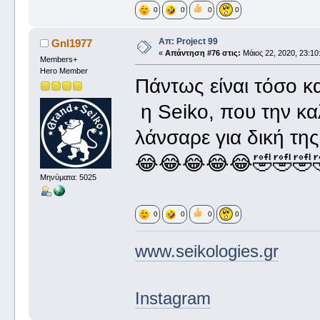
0
0
0
0
Απ: Project 99
Gnl1977
«
Απάντηση #76 στις:
Μάιος 22, 2020, 23:10
Members+
Hero Member
Πάντως είναι τόσο κ
η Seiko, που την κα
λάνσαρε για δική της
😂😂😂😂😂🤣🤣🤣
Μηνύματα: 5025
0
0
0
0
www.seikologies.gr
Instagram