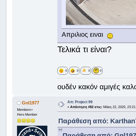
Απριλιος ειναι
Τελικά τι είναι?
0
0
0
0
ουδέν κακόν αμιγές καλ
Απ: Project 99
Gnl1977
«
Απάντηση #82 στις:
Μάιος 22, 2020, 23:21
Members+
Hero Member
Παράθεση από: Karthan7 
Παράθεση από: Gnl1977 