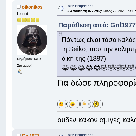
Απ: Project 99
oikonikos
«
Απάντηση #77 στις:
Μάιος 22, 2020, 23:11
Legend
Παράθεση από: Gnl1977 σ
Πάντως είναι τόσο καλός
η Seiko, που την καλιμπ
δική της (1887)
Μηνύματα: 44031
Στο αυριο!
😂😂😂😂😂🤣🤣🤣🤣🤣
Για δώσε πληροφορί
0
0
0
0
ουδέν κακόν αμιγές καλ
Απ: Project 99
Gnl1977