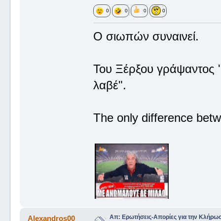
0
0
0
0
Ο σιωπών συναινεί.
Του Ξέρξου γράψαντος '
λαβέ".
The only difference betw
Απ: Ερωτήσεις-Απορίες για την Κλήρω
Alexandros00