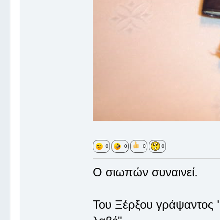
0
0
0
0
Ο σιωπών συναινεί.
Του Ξέρξου γράψαντος '