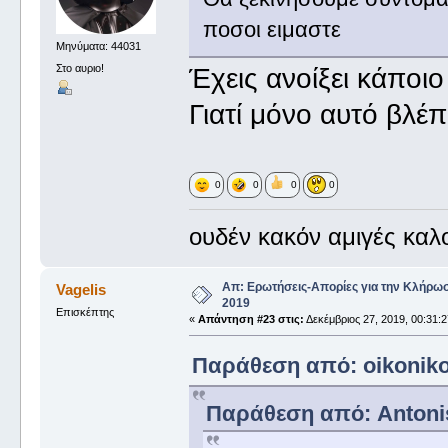
ποσοι ειμαστε
Μηνύματα: 44031
Στο αυριο!
Έχεις ανοίξει κάποι
Γιατί μόνο αυτό βλέ
0
0
0
0
ουδέν κακόν αμιγές καλ
Απ: Ερωτήσεις-Απορίες για την Κλήρω
Vagelis
2019
Επισκέπτης
«
Απάντηση #23 στις:
Δεκέμβριος 27, 2019, 00:31:
Παράθεση από: oikonikos
Παράθεση από: Antonis