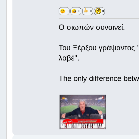
0
0
0
0
Ο σιωπών συναινεί.
Του Ξέρξου γράψαντος '
λαβέ".
The only difference betw