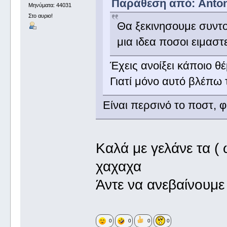
Παράθεση από: Antoni
Μηνύματα: 44031
Στο αυριο!
Θα ξεκινησουμε συντο
μια ιδεα ποσοι ειμαστ
Έχεις ανοίξει κάποιο 
Γιατί μόνο αυτό βλέπω 
Είναι περσινό το ποστ, φ
Καλά με γελάνε τα (
χαχαχα
Άντε να ανεβαίνουμε 
0
0
0
0