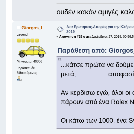
ουδέν κακόν αμιγές καλ
Απ: Ερωτήσεις-Απορίες για την Κλήρω
Giorgos_I
2019
Legend
«
Απάντηση #25 στις:
Δεκέμβριος 27, 2019, 00:56:
Παράθεση από: Giorgos_I
Μηνύματα: 40886
...κάτσε πρώτα να δούμ
Γηράσκω ἀεὶ
μετά,..................αποφ
διδασκόμενος
Αν κερδίσω εγώ, όλοι οι 
πάρουν από ένα Rolex
Οι κάτω των 1000, ένα 