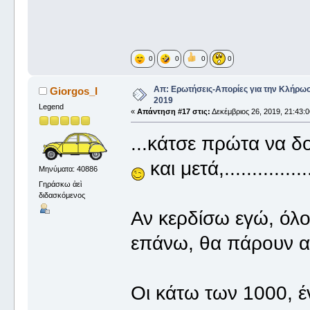
0
0
0
0
Απ: Ερωτήσεις-Απορίες για την Κλήρω
Giorgos_I
2019
Legend
«
Απάντηση #17 στις:
Δεκέμβριος 26, 2019, 21:43:0
...κάτσε πρώτα να 
και μετά,...........
Μηνύματα: 40886
Γηράσκω ἀεὶ
διδασκόμενος
Αν κερδίσω εγώ, όλοι
επάνω, θα πάρουν 
Οι κάτω των 1000, 