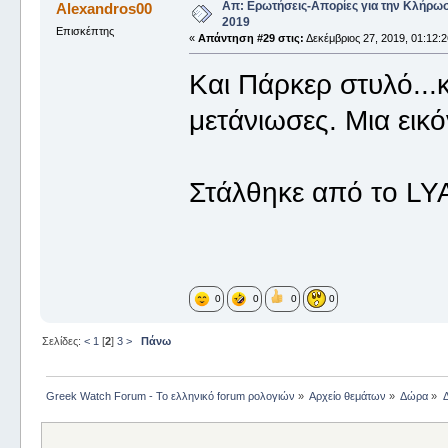
Απ: Ερωτήσεις-Απορίες για την Κλήρω
Alexandros00
2019
Επισκέπτης
«
Απάντηση #29 στις:
Δεκέμβριος 27, 2019, 01:12:
Και Πάρκερ στυλό...
μετάνιωσες. Μια εικόν
Στάλθηκε από το LY
0
0
0
0
Σελίδες:
<
1
[
2
]
3
>
Πάνω
Greek Watch Forum - Το ελληνικό forum ρολογιών
»
Αρχείο θεμάτων
»
Δώρα
»