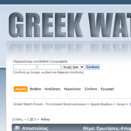
Παρακαλούμε
συνδεθείτε
ή
εγγραφείτε
.
Σύνδεση με όνομα, κωδικό και διάρκεια σύνδεσης
Αρχική
Βοήθεια
Αναζήτηση
Ημερολόγιο
Σύνδεση
Εγγραφή
Greek Watch Forum - Το ελληνικό forum ρολογιών
»
Αρχείο θεμάτων
»
Δώρα
»
Σελίδες:
<
1
[
2
]
3
>
Κάτω
Αποστολέας
Θέμα: Ερωτήσεις-Απορ