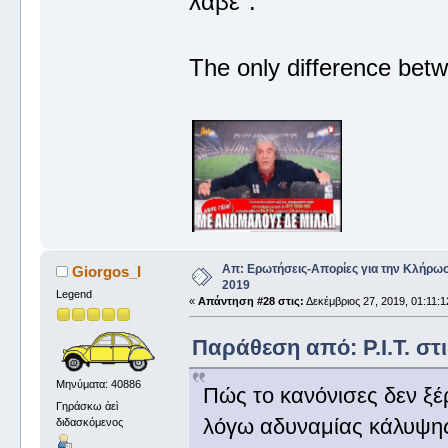
λαβέ".
The only difference betw
Απ: Ερωτήσεις-Απορίες για την Κλήρω
Giorgos_I
2019
Legend
«
Απάντηση #28 στις:
Δεκέμβριος 27, 2019, 01:11:1
Παράθεση από: P.I.T. στι
Μηνύματα: 40886
Πώς το κανόνισες δεν ξέ
Γηράσκω ἀεὶ
λόγω αδυναμίας κάλυψης 
διδασκόμενος