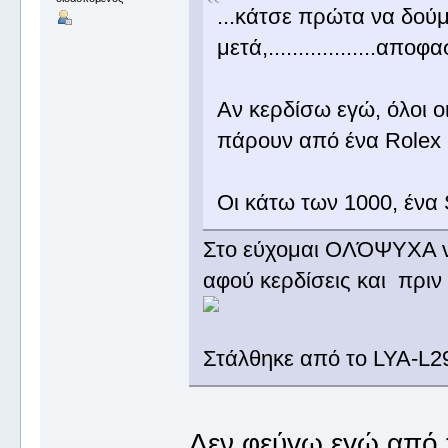
...κάτσε πρώτα να δού
μετά,..................απο
Αν κερδίσω εγώ, όλοι ο
πάρουν από ένα Role
Οι κάτω των 1000, ένα
Στο εύχομαι ΟΛΌΨΥΧΑ να
αφού κερδίσεις και πρι
Στάλθηκε από το LYA-L2
Δεν φεύγω εγώ από τ