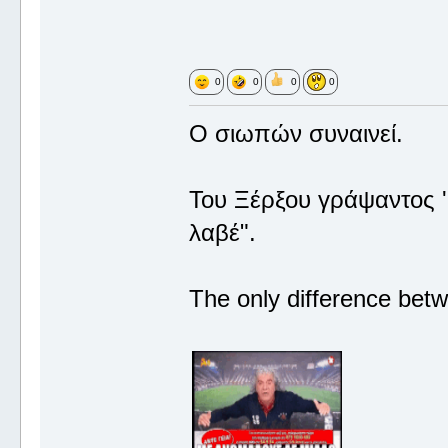
0
0
0
0
Ο σιωπών συναινεί.
Του Ξέρξου γράψαντος '
λαβέ".
The only difference betw