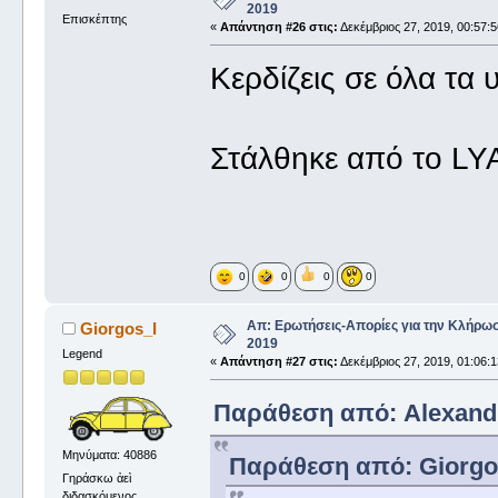
2019
Επισκέπτης
«
Απάντηση #26 στις:
Δεκέμβριος 27, 2019, 00:57:
Κερδίζεις σε όλα τα
Στάλθηκε από το LY
0
0
0
0
Απ: Ερωτήσεις-Απορίες για την Κλήρω
Giorgos_I
2019
Legend
«
Απάντηση #27 στις:
Δεκέμβριος 27, 2019, 01:06:
Παράθεση από: Alexandro
Μηνύματα: 40886
Παράθεση από: Giorgos_
Γηράσκω ἀεὶ
διδασκόμενος