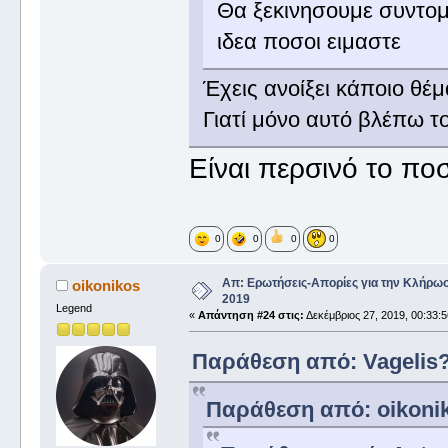
Θα ξεκινησουμε συντομ
ιδεα ποσοι ειμαστε
Έχεις ανοίξει κάποιο θέ
Γιατί μόνο αυτό βλέπω τ
Είναι περσινό το ποσ
0
0
0
0
Απ: Ερωτήσεις-Απορίες για την Κλήρω
oikonikos
2019
Legend
«
Απάντηση #24 στις:
Δεκέμβριος 27, 2019, 00:33:
Παράθεση από: Vagelis? 
Παράθεση από: oikoniko