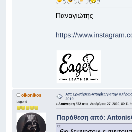
0
0
0
0
Παναγιώτης
https://www.instagram.c
Απ: Ερωτήσεις-Απορίες για την Κλήρω
oikonikos
2019
Legend
«
Απάντηση #22 στις:
Δεκέμβριος 27, 2019, 00:11:4
Παράθεση από: AntonisCh
Θα ξεκινησουμε συντομα 