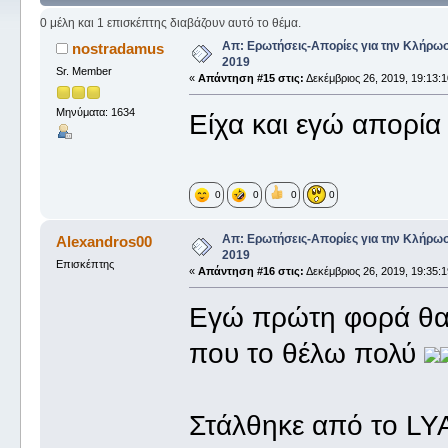
φορές)
0 μέλη και 1 επισκέπτης διαβάζουν αυτό το θέμα.
Απ: Ερωτήσεις-Απορίες για την Κλήρω
nostradamus
2019
Sr. Member
«
Απάντηση #15 στις:
Δεκέμβριος 26, 2019, 19:13:1
Μηνύματα: 1634
Είχα και εγώ απορία 
0
0
0
0
Απ: Ερωτήσεις-Απορίες για την Κλήρω
Alexandros00
2019
Επισκέπτης
«
Απάντηση #16 στις:
Δεκέμβριος 26, 2019, 19:35:1
Εγώ πρώτη φορά θα σ
που το θέλω πολύ
Στάλθηκε από το LY