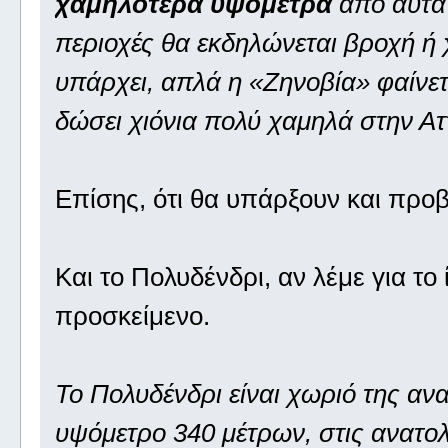
χαμηλότερα υψόμετρα
από αυτά 
περιοχές θα εκδηλώνεται βροχή ή 
υπάρχει, απλά η «Ζηνοβία» φαίνετα
δώσει χιόνια πολύ χαμηλά στην Αττ
Επίσης, ότι θα υπάρξουν και πρ
Και το Πολυδένδρι, αν λέμε για το ί
προσκείμενο.
Το Πολυδένδρι είναι χωριό της ανα
υψόμετρο 340 μέτρων, στις ανατολ