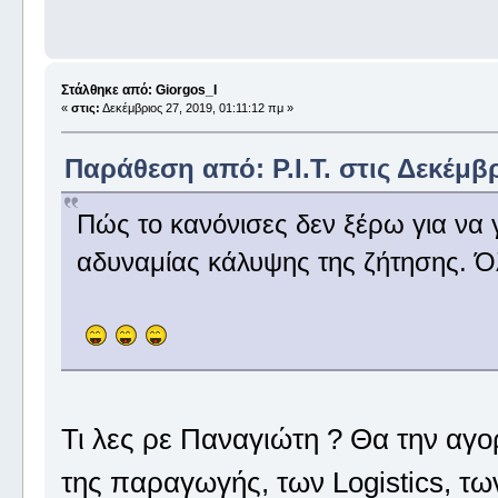
Στάλθηκε από: Giorgos_I
«
στις:
Δεκέμβριος 27, 2019, 01:11:12 πμ »
Παράθεση από: P.I.T. στις Δεκέμβρ
Πώς το κανόνισες δεν ξέρω για να 
αδυναμίας κάλυψης της ζήτησης. Όλ
Τι λες ρε Παναγιώτη ? Θα την αγ
της παραγωγής, των Logistics, των