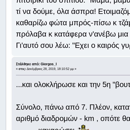
τί να δούμε, όλα άσπρα! Ετοιμαζ
καθαρίζω φώτα μπρός-πίσω κ τζάμι
πρόλαβα κ κατάφερα ν'ανέβω μια 
Γι'αυτό σου λέω: "Εχει ο καιρός γ
Στάλθηκε από: Giorgos_I
«
στις:
Δεκέμβριος 28, 2019, 18:10:52 μμ »
...και ολοκλήρωσε και την 5η "βου
Σύνολο, πάνω από 7. Πλέον, καταγ
αριθμό διαδρομών - km , οπότε θ