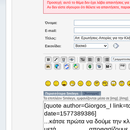
Προσοχή: αυτό το θέμα δεν έχει λάβει απαντήσεις για
Αν δεν είστε σίγουροι ότι θέλετε να απαντήσετε, παρα
Όνομα:
E-mail:
Τίτλος:
Εικονίδιο:
Περισσότερα Smileys
[Άνοιγμα]
Τα επιπλέον Smileys, εμφανίζονται μέσα σε [img]..[/img].