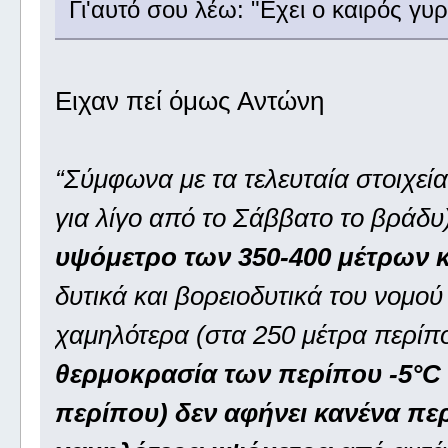
Γι'αυτό σου λέω: "Εχει ο καιρός γυρ
Ειχαν πεί όμως Αντώνη
“Σύμφωνα με τα τελευταία στοιχεία
για λίγο από το Σάββατο το βράδυ)
υψόμετρο των 350-400 μέτρων κ
δυτικά και βορειοδυτικά του νομού
χαμηλότερα (στα 250 μέτρα περίπο
θερμοκρασία των περίπου -5°C 
περίπου) δεν αφήνει κανένα πε