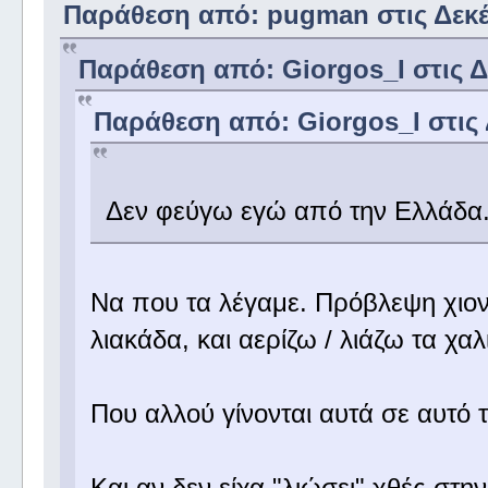
Παράθεση από: pugman στις Δεκέμ
Παράθεση από: Giorgos_I στις Δε
Παράθεση από: Giorgos_I στις 
Δεν φεύγω εγώ από την Ελλάδα
Να που τα λέγαμε. Πρόβλεψη χιονι
λιακάδα, και αερίζω / λιάζω τα χαλ
Που αλλού γίνονται αυτά σε αυτό
Και αν δεν είχα "λιώσει" χθές στη