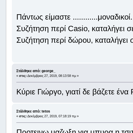
Πάντως είμαστε ............μοναδικοί
Συζήτηση περί Casio, καταλήγει 
Συζήτηση περί δώρου, καταλήγει
Στάλθηκε από: george_
«
στις:
Δεκέμβριος 27, 2019, 08:13:58 πμ »
Κύριε Γιώργο, γιατί δε βάζετε έν
Στάλθηκε από: tetos
«
στις:
Δεκέμβριος 27, 2019, 07:18:19 πμ »
Προτεινω μαζωξη για μπυρα η τσι