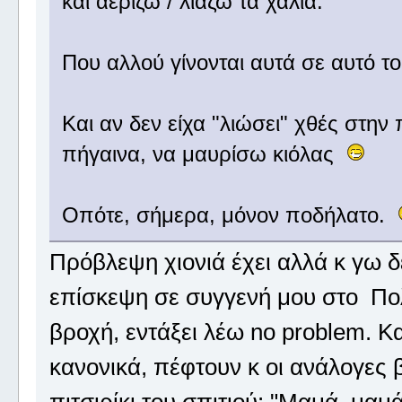
και αερίζω / λιάζω τα χαλιά.
Που αλλού γίνονται αυτά σε αυτό 
Και αν δεν είχα "λιώσει" χθές στην
πήγαινα, να μαυρίσω κιόλας
Οπότε, σήμερα, μόνον ποδήλατο.
Πρόβλεψη χιονιά έχει αλλά κ γω 
επίσκεψη σε συγγενή μου στο Πολ
βροχή, εντάξει λέω no problem. Κα
κανονικά, πέφτουν κ οι ανάλογες 
πιτσιρίκι του σπιτιού: "Μαμά, μαμ