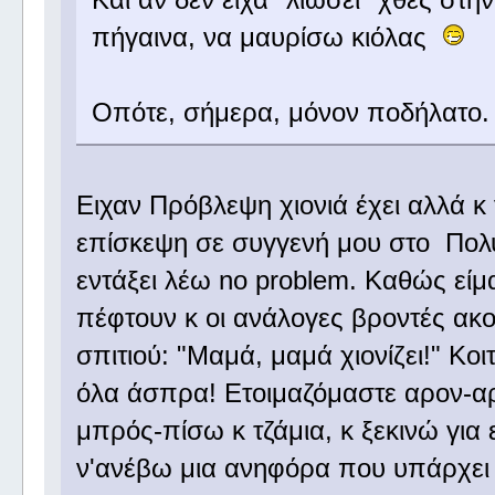
πήγαινα, να μαυρίσω κιόλας
Οπότε, σήμερα, μόνον ποδήλατο
Ειχαν Πρόβλεψη χιονιά έχει αλλά κ
επίσκεψη σε συγγενή μου στο Πολυ
εντάξει λέω no problem. Καθώς είμα
πέφτουν κ οι ανάλογες βροντές ακού
σπιτιού: "Μαμά, μαμά χιονίζει!" Κο
όλα άσπρα! Ετοιμαζόμαστε αρον-α
μπρός-πίσω κ τζάμια, κ ξεκινώ γι
ν'ανέβω μια ανηφόρα που υπάρχει 