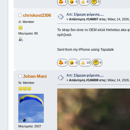
1
0
9
0
Απ: Σήμερα φόρεσα.....
chriskost2306
«
Απάντηση #146807 στις:
Μάιος 14, 2026,
Jr. Member
To strap δεν είναι το ΟΕΜ αλλά Helvetus aka φ
Μηνύματα: 89
ορίτζιναλ
Sent from my iPhone using Tapatalk
0
0
10
0
Απ: Σήμερα φόρεσα.....
Johan-Mani
«
Απάντηση #146808 στις:
Μάιος 14, 2026,
Sr. Member
Μηνύματα: 2937