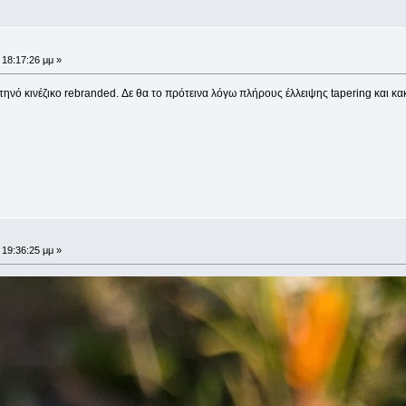
 18:17:26 μμ »
τηνό κινέζικο rebranded. Δε θα το πρότεινα λόγω πλήρους έλλειψης tapering και κα
 19:36:25 μμ »