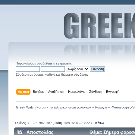
Παρακαλούμε
συνδεθείτε
ή
εγγραφείτε
.
Σύνδεση με όνομα, κωδικό και διάρκεια σύνδεσης
Αρχική
Βοήθεια
Αναζήτηση
Ημερολόγιο
Σύνδεση
Εγγραφή
Greek Watch Forum - Το ελληνικό forum ρολογιών
»
Ρολόγια
»
Φωτογραφιες-V
Σελίδες:
<
1
...
9786
9787
[
9788
]
9789
9790
...
9822
>
Κάτω
Αποστολέας
Θέμα: Σήμερα φόρεσα