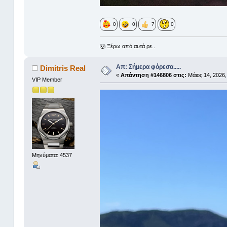
0
0
7
0
🐺 Ξέρω από αυτά ρε..
Απ: Σήμερα φόρεσα.....
Dimitris Real
«
Απάντηση #146806 στις:
Μάιος 14, 2026,
VIP Member
Μηνύματα: 4537