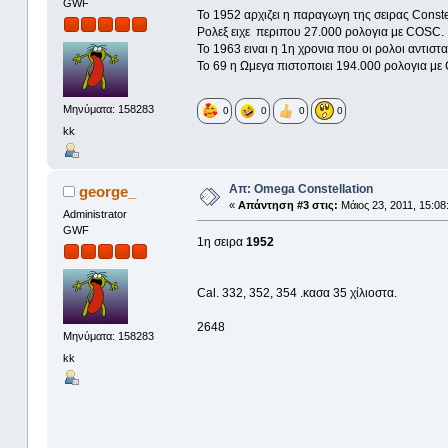
GWF
Το 1952 αρχιζει η παραγωγη της σειρας Const
Ρολεξ ειχε περιπου 27.000 ρολογια με COSC.
Το 1963 ειναι η 1η χρονια που οι ρολοι αντισ
Το 69 η Ωμεγα πιστοποιει 194.000 ρολογια μ
Μηνύματα: 158283
0
0
0
0
kk
Απ: Omega Constellation
george_
«
Απάντηση #3 στις:
Μάιος 23, 2011, 15:08
Administrator
GWF
1η σειρα
1952
Cal. 332, 352, 354 .κασα 35 χίλιοστα.
2648
Μηνύματα: 158283
kk