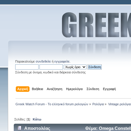
Παρακαλούμε
συνδεθείτε
ή
εγγραφείτε
.
Σύνδεση με όνομα, κωδικό και διάρκεια σύνδεσης
Αρχική
Βοήθεια
Αναζήτηση
Ημερολόγιο
Σύνδεση
Εγγραφή
Greek Watch Forum - Το ελληνικό forum ρολογιών
»
Ρολόγια
»
Vintage ρολόγια
Σελίδες: [
1
]
Κάτω
Αποστολέας
Θέμα: Omega Constell