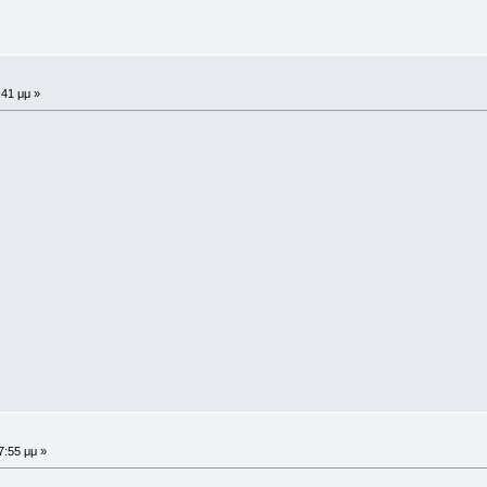
:41 μμ »
7:55 μμ »