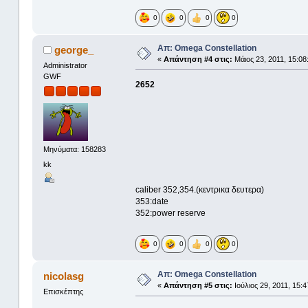
0
0
0
0
Απ: Omega Constellation
george_
«
Απάντηση #4 στις:
Μάιος 23, 2011, 15:08
Administrator
GWF
2652
Μηνύματα: 158283
kk
caliber 352,354.(κεντρικα δευτερα)
353:date
352:power reserve
0
0
0
0
Απ: Omega Constellation
nicolasg
«
Απάντηση #5 στις:
Ιούλιος 29, 2011, 15:4
Επισκέπτης