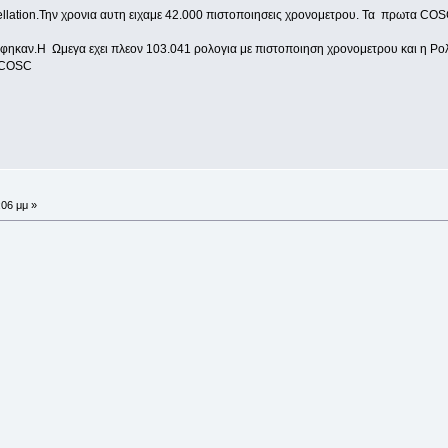
ellation.Την χρονια αυτη ειχαμε 42.000 πιστοποιησεις χρονομετρου. Τα πρωτα COS
ταφηκαν.Η Ωμεγα εχει πλεον 103.041 ρολογια με πιστοποιηση χρονομετρου και η Ρολ
ε COSC
:06 μμ »