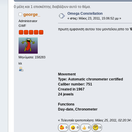
0 μέλη και 1 επισκέπτης διαβάζουν αυτό το θέμα.
Omega Constellation
george_
«
στις:
Μάιος 23, 2011, 15:06:52 μμ »
Administrator
GWF
πρωτη εμφανιση αυτου του μοντελου,απο το '
Μηνύματα: 158283
kk
Movement
Type: Automatic chronometer certified
Caliber number: 751
Created in 1967
24 jewels
Functions
Day-date, Chronometer
«
Τελευταία τροποποίηση: Μάιος 25, 2011, 02:20:34
0
0
0
0