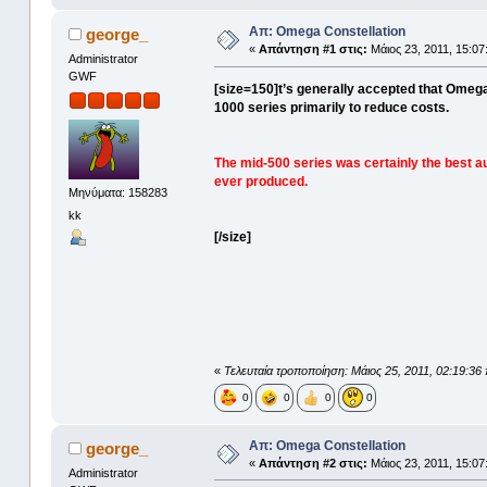
Απ: Omega Constellation
george_
«
Απάντηση #1 στις:
Μάιος 23, 2011, 15:07
Administrator
GWF
[size=150]t’s generally accepted that Omeg
1000 series primarily to reduce costs.
The mid-500 series was certainly the best
ever produced.
Μηνύματα: 158283
kk
[/size]
«
Τελευταία τροποποίηση: Μάιος 25, 2011, 02:19:36
0
0
0
0
Απ: Omega Constellation
george_
«
Απάντηση #2 στις:
Μάιος 23, 2011, 15:07
Administrator