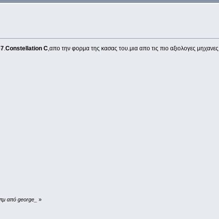
67
.
Constellation C
,απο την φορμα της κασας του.μια απο τις πιο αξιολογες μηχανες 
 πμ από george_
»