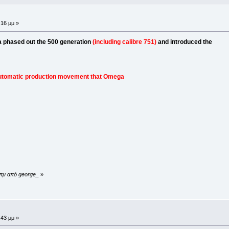
:16 μμ »
a phased out the 500 generation
(including calibre 751)
and introduced the
 automatic production movement that Omega
 πμ από george_
»
:43 μμ »