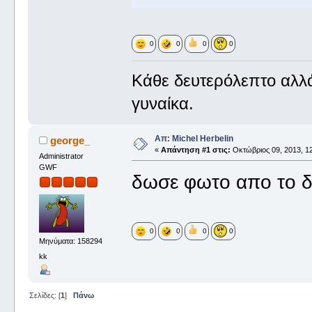
0
0
0
0
Κάθε δευτερόλεπτο αλλάζ
γυναίκα.
Απ: Μichel Ηerbelin
george_
«
Απάντηση #1 στις:
Οκτώβριος 09, 2013, 12
Administrator
GWF
δωσε φωτο απο το δ
0
0
0
0
Μηνύματα: 158294
kk
Σελίδες: [
1
]
Πάνω