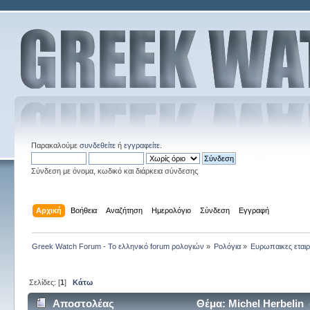
Παρακαλούμε
συνδεθείτε
ή
εγγραφείτε
.
Σύνδεση με όνομα, κωδικό και διάρκεια σύνδεσης
Αρχική
Βοήθεια
Αναζήτηση
Ημερολόγιο
Σύνδεση
Εγγραφή
Greek Watch Forum - Το ελληνικό forum ρολογιών
»
Ρολόγια
»
Ευρωπαικες εταιρ
Σελίδες: [
1
]
Κάτω
Αποστολέας
Θέμα: Μichel Ηerbelin