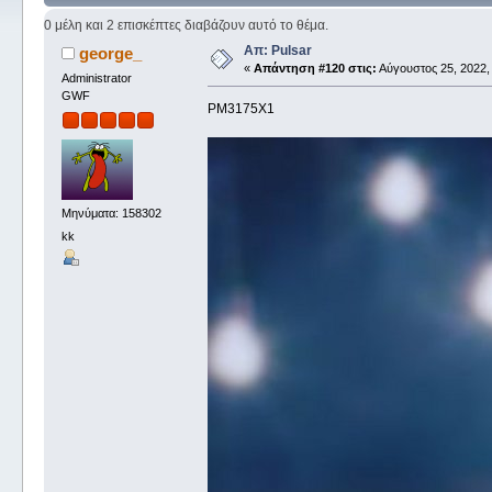
0 μέλη και 2 επισκέπτες διαβάζουν αυτό το θέμα.
Απ: Pulsar
george_
«
Απάντηση #120 στις:
Αύγουστος 25, 2022,
Administrator
GWF
PM3175X1
Μηνύματα: 158302
kk