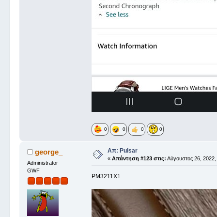
0
0
0
0
Απ: Pulsar
george_
«
Απάντηση #123 στις:
Αύγουστος 26, 2022, 
Administrator
GWF
PM3211X1