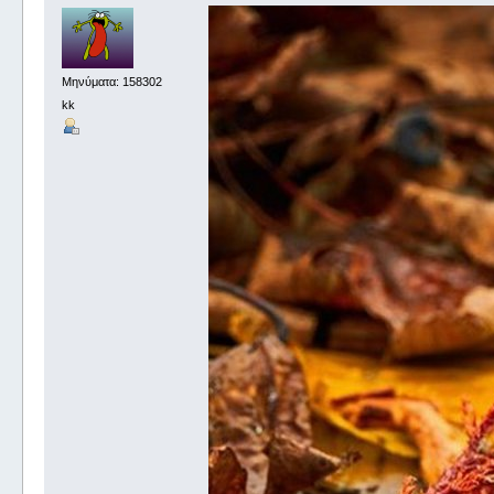
Μηνύματα: 158302
kk