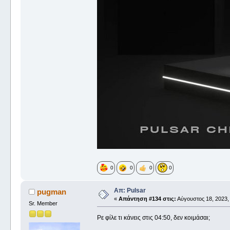
0
0
0
0
Απ: Pulsar
pugman
«
Απάντηση #134 στις:
Αύγουστος 18, 2023, 
Sr. Member
Ρε φίλε τι κάνεις στις 04:50, δεν κοιμάσαι;