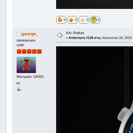
0
0
0
0
Απ: Pulsar
george_
«
Απάντηση #128 στις:
Αύγουστος 18, 2023,
Administrator
GWF
Μηνύματα: 158302
kk