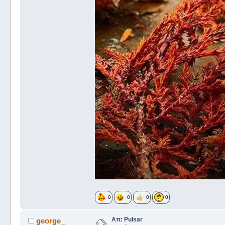
0
0
0
0
Απ: Pulsar
george_