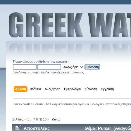
Παρακαλούμε
συνδεθείτε
ή
εγγραφείτε
.
Σύνδεση με όνομα, κωδικό και διάρκεια σύνδεσης
Αρχική
Βοήθεια
Αναζήτηση
Ημερολόγιο
Σύνδεση
Εγγραφή
Greek Watch Forum - Το ελληνικό forum ρολογιών
»
Ρολόγια
»
Ιαπωνικές εταιρεί
Σελίδες:
<
1
...
7
8
[
9
]
10
>
Κάτω
Αποστολέας
Θέμα: Pulsar (Αναγνώ