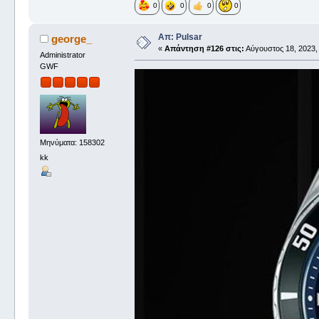
0
0
0
0
Απ: Pulsar
george_
«
Απάντηση #126 στις:
Αύγουστος 18, 2023,
Administrator
GWF
Μηνύματα: 158302
kk