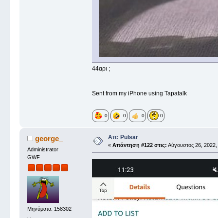
44αρι ;
Sent from my iPhone using Tapatalk
0
0
0
0
Απ: Pulsar
george_
«
Απάντηση #122 στις:
Αύγουστος 26, 2022, 
Administrator
GWF
Μηνύματα: 158302