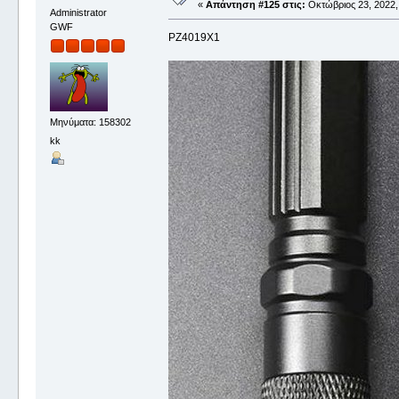
«
Απάντηση #125 στις:
Οκτώβριος 23, 2022, 
Administrator
GWF
PZ4019X1
Μηνύματα: 158302
kk