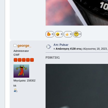
0
0
0
0
Απ: Pulsar
george_
«
Απάντηση #130 στις:
Αύγουστος 18, 2023,
Administrator
GWF
PS9673X1
Μηνύματα: 158302
kk