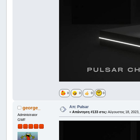
0
0
0
0
Απ: Pulsar
george_
«
Απάντηση #133 στις:
Αύγουστος 18, 2023,
Administrator
GWF