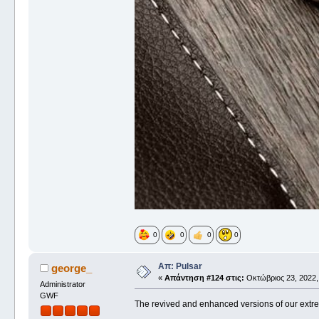
0
0
0
0
Απ: Pulsar
george_
«
Απάντηση #124 στις:
Οκτώβριος 23, 2022, 
Administrator
GWF
The revived and enhanced versions of our ex