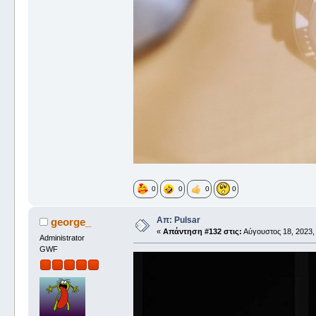
0
0
0
0
Απ: Pulsar
george_
«
Απάντηση #132 στις:
Αύγουστος 18, 2023,
Administrator
GWF