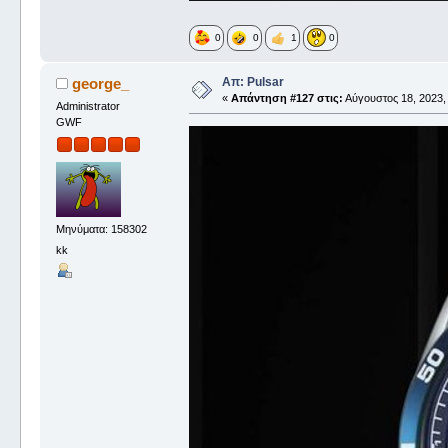
0
0
1
0
Απ: Pulsar
george_
«
Απάντηση #127 στις:
Αύγουστος 18, 2023,
Administrator
GWF
Μηνύματα: 158302
kk