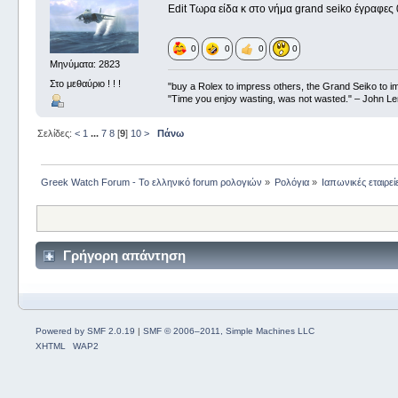
Edit Τωρα είδα κ στο νήμα grand seiko έγραφες
0
0
0
0
Μηνύματα: 2823
Στο μεθαύριο ! ! !
"buy a Rolex to impress others, the Grand Seiko to i
"Time you enjoy wasting, was not wasted." – John L
Σελίδες:
<
1
...
7
8
[
9
]
10
>
Πάνω
Greek Watch Forum - Το ελληνικό forum ρολογιών
»
Ρολόγια
»
Ιαπωνικές εταιρεί
Γρήγορη απάντηση
Powered by SMF 2.0.19
|
SMF © 2006–2011, Simple Machines LLC
XHTML
WAP2