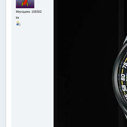
Μηνύματα: 158302
kk