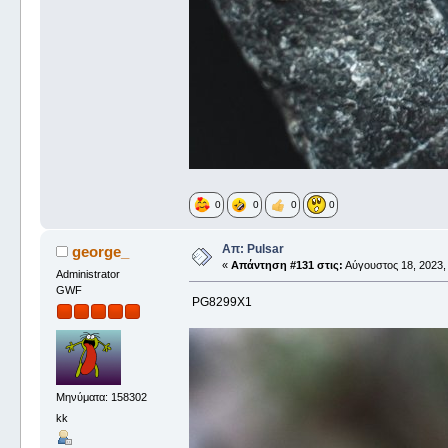
0
0
0
0
Απ: Pulsar
george_
«
Απάντηση #131 στις:
Αύγουστος 18, 2023,
Administrator
GWF
PG8299X1
Μηνύματα: 158302
kk