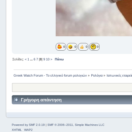
0
0
0
0
Σελίδες:
<
1
...
6
7
[
8
]
9
10
>
Πάνω
Greek Watch Forum - Το ελληνικό forum ρολογιών
»
Ρολόγια
»
Ιαπωνικές εταιρεί
Γρήγορη απάντηση
Powered by SMF 2.0.19
|
SMF © 2006–2011, Simple Machines LLC
XHTML
WAP2