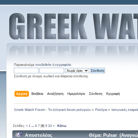
Παρακαλούμε
συνδεθείτε
ή
εγγραφείτε
.
Σύνδεση με όνομα, κωδικό και διάρκεια σύνδεσης
Αρχική
Βοήθεια
Αναζήτηση
Ημερολόγιο
Σύνδεση
Εγγραφή
Greek Watch Forum - Το ελληνικό forum ρολογιών
»
Ρολόγια
»
Ιαπωνικές εταιρεί
Σελίδες:
<
1
...
6
7
[
8
]
9
10
>
Κάτω
Αποστολέας
Θέμα: Pulsar (Αναγνώ