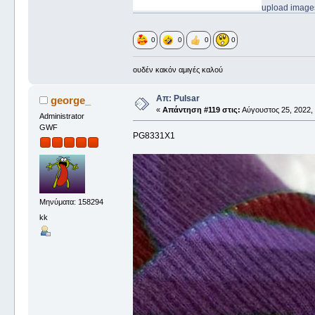
upload images
0
0
0
0
ουδέν κακόν αμιγές καλού
Απ: Pulsar
george_
«
Απάντηση #119 στις:
Αύγουστος 25, 2022, 
Administrator
GWF
PG8331X1
Μηνύματα: 158294
kk