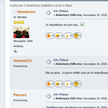
0 μέλη και 1 επισκέπτης διαβάζουν αυτό το θέμα.
Απ: Pulsar
theodoxos
«
Απάντηση #105 στις:
Ιανουάριος 16, 2018,
Sr. Member
το παράθυρο να μην είχε...
0
0
0
0
Μηνύματα: 1594
Ανδρέας
Απ: Pulsar
AntonisCh
«
Απάντηση #106 στις:
Ιανουάριος 16, 2018,
Επισκέπτης
Ναι ρε φιλε...τι εχουν παθει ολοι με τα παραθυρ
0
0
0
0
Απ: Pulsar
Petros1
«
Απάντηση #107 στις:
Ιανουάριος 16, 2018,
Επισκέπτης
Παράθεση από: theodoxos στις Ιανουάριος 16, 2018,