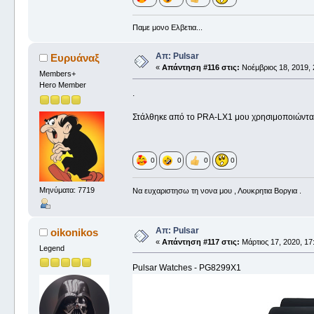
Παμε μονο Ελβετια...
Απ: Pulsar
Ευρυάναξ
«
Απάντηση #116 στις:
Νοέμβριος 18, 2019, 
Members+
Hero Member
.
Στάλθηκε από το PRA-LX1 μου χρησιμοποιώντα
0
0
0
0
Μηνύματα: 7719
Να ευχαριστησω τη νονα μου , Λουκρητια Βοργια .
Απ: Pulsar
oikonikos
«
Απάντηση #117 στις:
Μάρτιος 17, 2020, 17
Legend
Pulsar Watches - PG8299X1