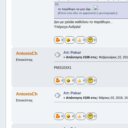
το παράθυρο να μην είχε...
(
Κάντε κλικ εδώ να εμφανιστεί η φωτογραφία
.)
Δεν με χαλάει καθόλου το παράθυρο...
Υπέροχο Ανδρέα!
0
0
0
0
Απ: Pulsar
AntonisCh
«
Απάντηση #108 στις:
Φεβρουάριος 22, 2018
Επισκέπτης
PM3103X1
0
0
0
0
Απ: Pulsar
AntonisCh
«
Απάντηση #109 στις:
Μάρτιος 03, 2018, 15
Επισκέπτης
0
0
0
0