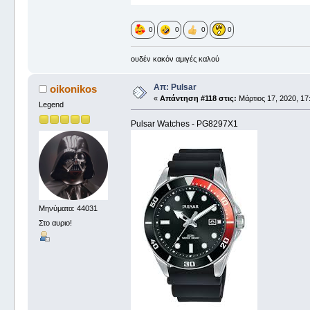
0
0
0
0
ουδέν κακόν αμιγές καλού
Απ: Pulsar
oikonikos
«
Απάντηση #118 στις:
Μάρτιος 17, 2020, 17
Legend
Pulsar Watches - PG8297X1
Μηνύματα: 44031
Στο αυριο!