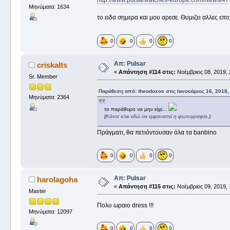
http://www.pulsarwatches-europe.com/News/47
Μηνύματα: 1634
το ειδα σημερα και μου αρεσε. Θυμιζει αλλες επο
0
0
0
0
Απ: Pulsar
criskalts
«
Απάντηση #114 στις:
Νοέμβριος 08, 2019, 
Sr. Member
Παράθεση από: theodoxos στις Ιανουάριος 16, 2018,
Μηνύματα: 2364
το παράθυρο να μην είχε...
(
Κάντε κλικ εδώ να εμφανιστεί η φωτογραφία
.)
Πράγματι, θα πετιόντουσαν όλα τα banbino
0
0
0
0
Απ: Pulsar
harolagoha
«
Απάντηση #115 στις:
Νοέμβριος 09, 2019, 
Master
Πολυ ωραιο dress !!!
Μηνύματα: 12097
0
0
0
0