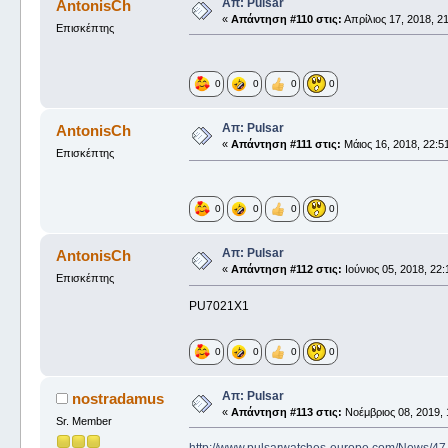
Απ: Pulsar
AntonisCh
«
Απάντηση #110 στις:
Απρίλιος 17, 2018, 21
Επισκέπτης
0
0
0
0
Απ: Pulsar
AntonisCh
«
Απάντηση #111 στις:
Μάιος 16, 2018, 22:51
Επισκέπτης
0
0
0
0
Απ: Pulsar
AntonisCh
«
Απάντηση #112 στις:
Ιούνιος 05, 2018, 22:
Επισκέπτης
PU7021X1
0
0
0
0
Απ: Pulsar
nostradamus
«
Απάντηση #113 στις:
Νοέμβριος 08, 2019, 
Sr. Member