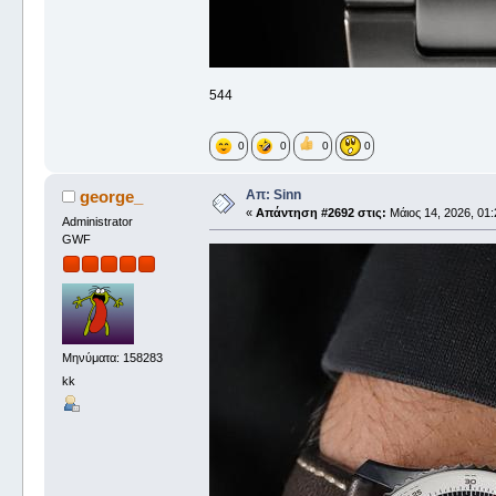
544
0
0
0
0
Απ: Sinn
george_
«
Απάντηση #2692 στις:
Μάιος 14, 2026, 01:
Administrator
GWF
Μηνύματα: 158283
kk