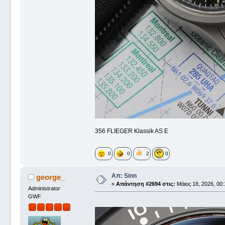
356 FLIEGER Klassik AS E
0
0
2
0
Απ: Sinn
george_
«
Απάντηση #2694 στις:
Μάιος 18, 2026, 00:
Administrator
GWF