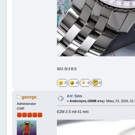
903 St II B E
0
0
0
0
Απ: Sinn
george_
«
Απάντηση #2698 στις:
Μάιος 23, 2026, 01:
Administrator
GWF
EZM 3 S mit 41 mm