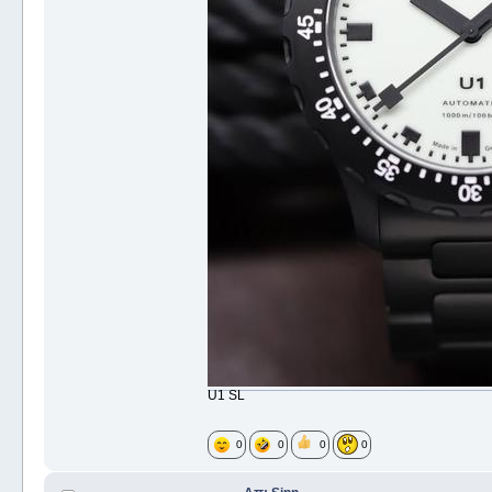
U1 SL
0
0
0
0