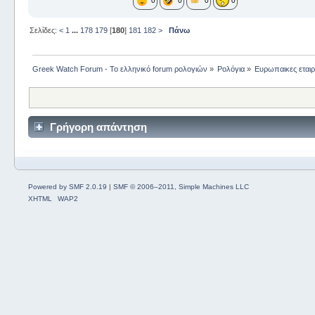
0
0
0
0
Σελίδες:
<
1
...
178
179
[
180
]
181
182
>
Πάνω
Greek Watch Forum - Το ελληνικό forum ρολογιών
»
Ρολόγια
»
Ευρωπαικες εταιρ
Γρήγορη απάντηση
Powered by SMF 2.0.19
|
SMF © 2006–2011, Simple Machines LLC
XHTML
WAP2