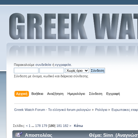
Παρακαλούμε
συνδεθείτε
ή
εγγραφείτε
.
Σύνδεση με όνομα, κωδικό και διάρκεια σύνδεσης
Αρχική
Βοήθεια
Αναζήτηση
Ημερολόγιο
Σύνδεση
Εγγραφή
Greek Watch Forum - Το ελληνικό forum ρολογιών
»
Ρολόγια
»
Ευρωπαικες εταιρ
Σελίδες:
<
1
...
178
179
[
180
]
181
182
>
Κάτω
Αποστολέας
Θέμα: Sinn (Αναγνώστ