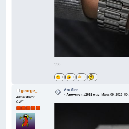
556
0
0
0
0
Απ: Sinn
george_
«
Απάντηση #2691 στις:
Μάιος 09, 2026, 00:
Administrator
GWF