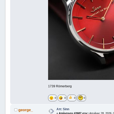
1739 Römerberg
0
0
0
0
Απ: Sinn
george_
«
Απάντηση #2687 στις:
Απρίλιος 28, 2026, 