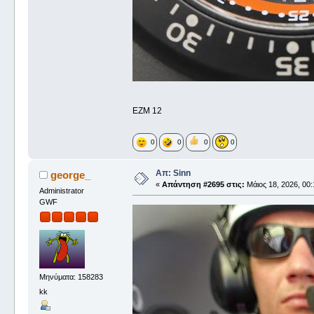
EZM 12
0
0
0
0
Απ: Sinn
george_
«
Απάντηση #2695 στις:
Μάιος 18, 2026, 00:
Administrator
GWF
Μηνύματα: 158283
kk