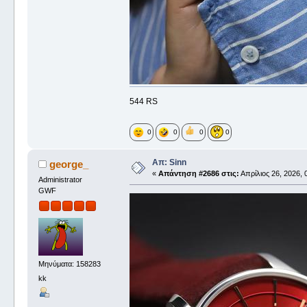
544 RS
0
0
0
0
Απ: Sinn
george_
«
Απάντηση #2686 στις:
Απρίλιος 26, 2026, 
Administrator
GWF
Μηνύματα: 158283
kk