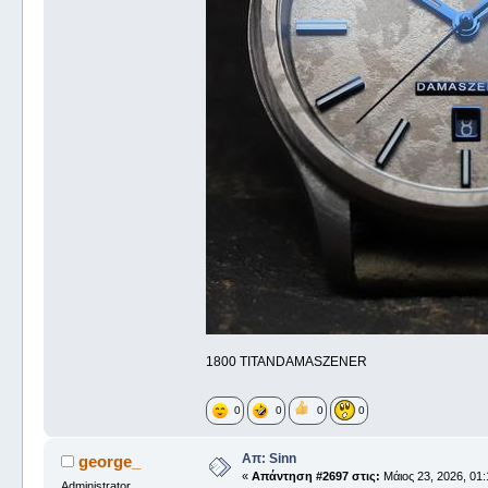
1800 TITANDAMASZENER
0
0
0
0
Απ: Sinn
george_
«
Απάντηση #2697 στις:
Μάιος 23, 2026, 01:
Administrator