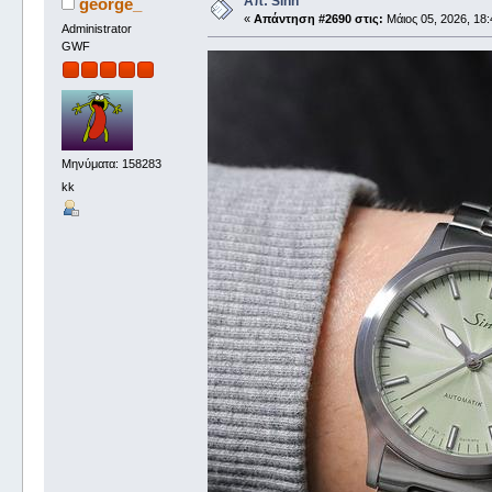
Απ: Sinn
george_
«
Απάντηση #2690 στις:
Μάιος 05, 2026, 18:
Administrator
GWF
Μηνύματα: 158283
kk