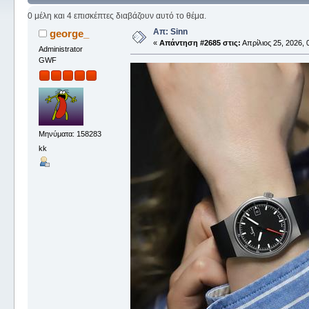
0 μέλη και 4 επισκέπτες διαβάζουν αυτό το θέμα.
Απ: Sinn
george_
«
Απάντηση #2685 στις:
Απρίλιος 25, 2026, 
Administrator
GWF
Μηνύματα: 158283
kk