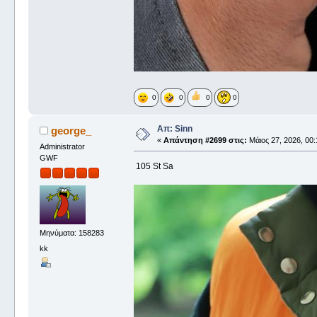
0
0
0
0
Απ: Sinn
george_
«
Απάντηση #2699 στις:
Μάιος 27, 2026, 00:
Administrator
GWF
105 St Sa
Μηνύματα: 158283
kk