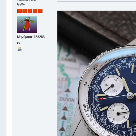
GWF
Μηνύματα: 158283
kk