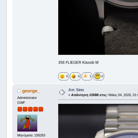
356 FLIEGER Klassik W
0
0
1
0
Απ: Sinn
george_
«
Απάντηση #2688 στις:
Μάιος 04, 2026, 01:
Administrator
GWF
Μηνύματα: 158283