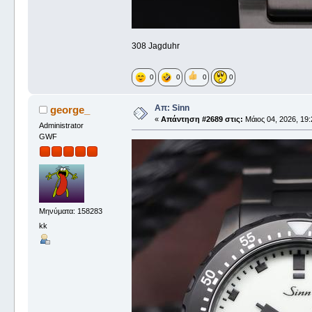
308 Jagduhr
0
0
0
0
Απ: Sinn
george_
«
Απάντηση #2689 στις:
Μάιος 04, 2026, 19:
Administrator
GWF
Μηνύματα: 158283
kk