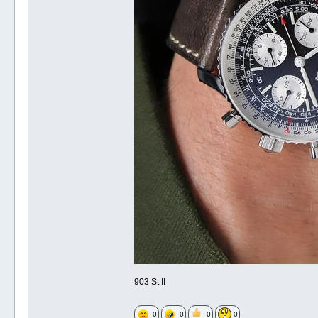
903 St II
0
0
0
0