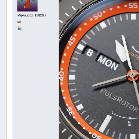
Μηνύματα: 158283
kk