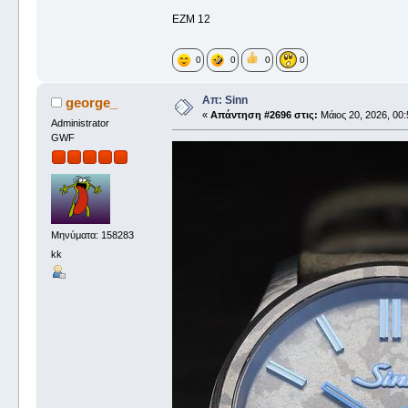
EZM 12
0
0
0
0
Απ: Sinn
george_
«
Απάντηση #2696 στις:
Μάιος 20, 2026, 00:
Administrator
GWF
Μηνύματα: 158283
kk