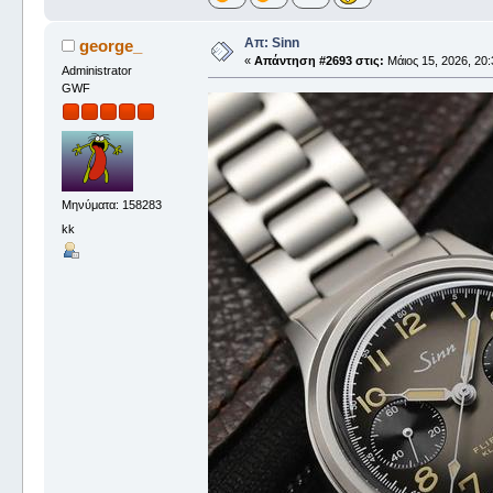
Απ: Sinn
george_
«
Απάντηση #2693 στις:
Μάιος 15, 2026, 20:
Administrator
GWF
Μηνύματα: 158283
kk