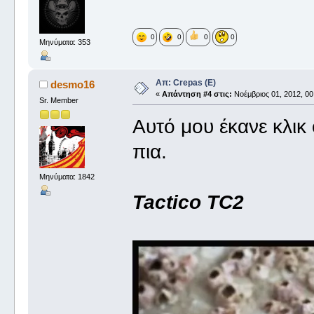
0
0
0
0
Μηνύματα: 353
Απ: Crepas (E)
desmo16
«
Απάντηση #4 στις:
Νοέμβριος 01, 2012, 00
Sr. Member
Αυτό μου έκανε κλικ ό
πια.
Μηνύματα: 1842
Tactico TC2