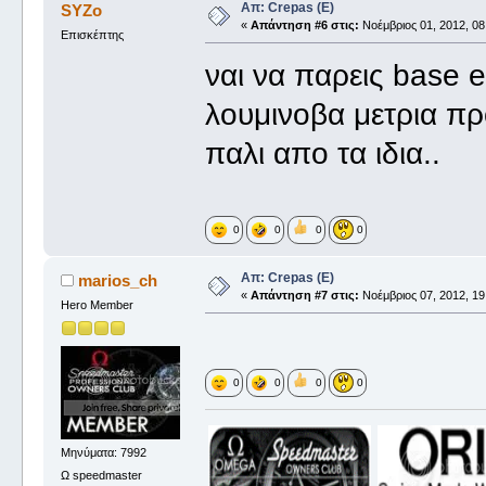
Απ: Crepas (E)
SYZo
«
Απάντηση #6 στις:
Νοέμβριος 01, 2012, 08
Επισκέπτης
ναι να παρεις base 
λουμινοβα μετρια προ
παλι απο τα ιδια..
0
0
0
0
Απ: Crepas (E)
marios_ch
«
Απάντηση #7 στις:
Νοέμβριος 07, 2012, 19
Hero Member
0
0
0
0
Μηνύματα: 7992
Ω speedmaster