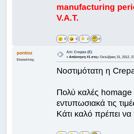
manufacturing peri
V.A.T.
0
0
2
0
Απ: Crepas (E)
pontioz
«
Απάντηση #1 στις:
Οκτώβριος 31, 2012, 23
Επισκέπτης
Νοστιμότατη η Crep
Πολύ καλές homage 
εντυπωσιακά τις τιμέ
Κάτι καλό πρέπει να γ