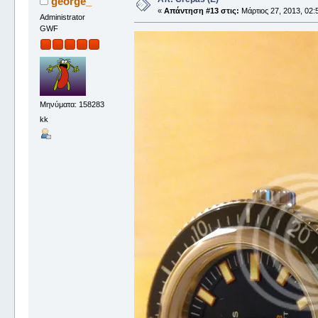
george_
«
Απάντηση #13 στις:
Μάρτιος 27, 2013, 02:
Administrator
GWF
Μηνύματα: 158283
kk