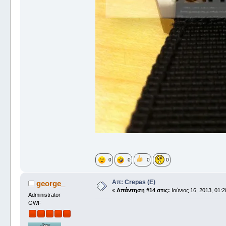
0
0
0
0
Απ: Crepas (E)
george_
«
Απάντηση #14 στις:
Ιούνιος 16, 2013, 01:2
Administrator
GWF