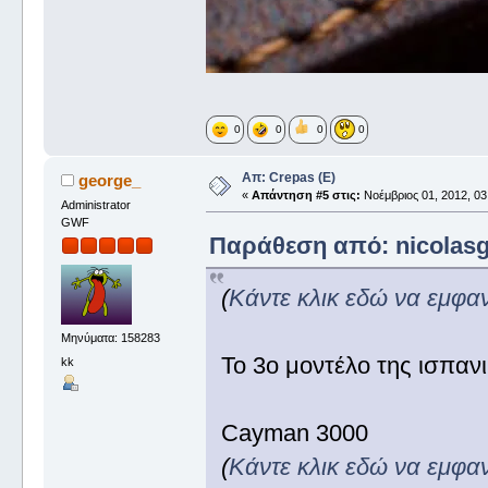
0
0
0
0
Απ: Crepas (E)
george_
«
Απάντηση #5 στις:
Νοέμβριος 01, 2012, 03
Administrator
GWF
Παράθεση από: nicolasg 
(
Κάντε κλικ εδώ να εμφα
Μηνύματα: 158283
To 3o μοντέλο της ισπανι
kk
Cayman 3000
(
Κάντε κλικ εδώ να εμφα