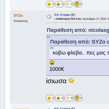
0
0
0
0
Απ: Crepas (E)
SYZo
«
Απάντηση #12 στις:
Ιανουάριος 17, 2013, 2
Επισκέπτης
Παράθεση από: nicolasg 
Παράθεση από: SYZo στ
κοβω φλεβα.. πες μας τ
1000€
ίσιωσα
0
0
0
0
Απ: Crepas (E)