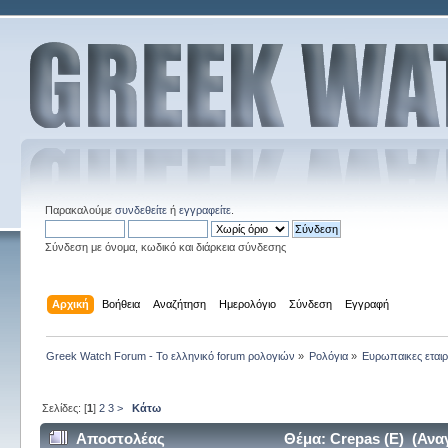
Παρακαλούμε
συνδεθείτε
ή
εγγραφείτε
.
Σύνδεση με όνομα, κωδικό και διάρκεια σύνδεσης
Αρχική
Βοήθεια
Αναζήτηση
Ημερολόγιο
Σύνδεση
Εγγραφή
Greek Watch Forum - Το ελληνικό forum ρολογιών
»
Ρολόγια
»
Ευρωπαικες εταιρ
Σελίδες: [
1
]
2
3
>
Κάτω
Αποστολέας
Θέμα: Crepas (E) (Ανα