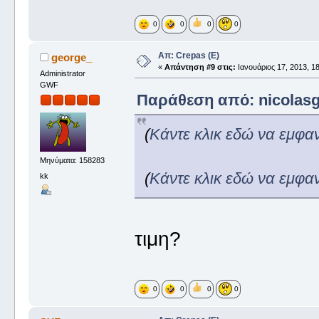
0
0
0
0
Απ: Crepas (E)
george_
«
Απάντηση #9 στις:
Ιανουάριος 17, 2013, 18
Administrator
GWF
Παράθεση από: nicolasg 
(
Κάντε κλικ εδώ να εμφα
Μηνύματα: 158283
(
Κάντε κλικ εδώ να εμφα
kk
τιμη?
0
0
0
0