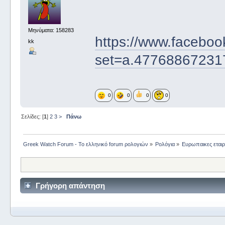
Μηνύματα: 158283
https://www.faceboo
kk
set=a.4776886723
0
0
0
0
Σελίδες: [
1
]
2
3
>
Πάνω
Greek Watch Forum - Το ελληνικό forum ρολογιών
»
Ρολόγια
»
Ευρωπαικες εταιρ
Γρήγορη απάντηση