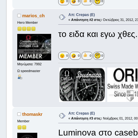
0
0
0
0
Απ: Crepas (E)
marios_ch
«
Απάντηση #2 στις:
Οκτώβριος 31, 2012, 23
Hero Member
το ειδα και εγω χθες.
0
0
0
0
Μηνύματα: 7992
Ω speedmaster
Απ: Crepas (E)
thomaskr
«
Απάντηση #3 στις:
Νοέμβριος 01, 2012, 00
Member
Luminova στο case