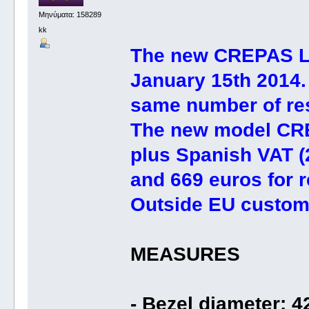
Μηνύματα: 158289
kk
The new CREPAS L’o
January 15th 2014. I
same number of re
The new model CRE
plus Spanish VAT (
and 669 euros for r
Outside EU custom
MEASURES
- Bezel diameter: 