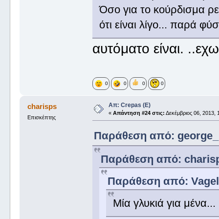
Όσο για το κούρδισμα ρε
ότι είναι λίγο... παρά φύ
αυτόματο είναι. ..εχω
0
0
0
0
Απ: Crepas (E)
charisps
«
Απάντηση #24 στις:
Δεκέμβριος 06, 2013, 
Επισκέπτης
Παράθεση από: george_ σ
Παράθεση από: charisps
Παράθεση από: Vageli
Μία γλυκιά για μένα...