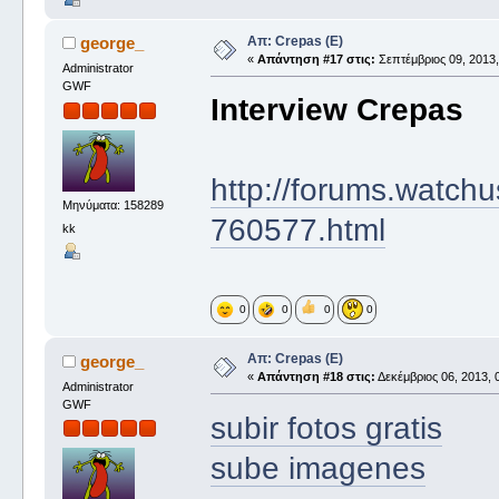
Απ: Crepas (E)
george_
«
Απάντηση #17 στις:
Σεπτέμβριος 09, 2013,
Administrator
GWF
Interview Crepas
http://forums.watch
Μηνύματα: 158289
760577.html
kk
0
0
0
0
Απ: Crepas (E)
george_
«
Απάντηση #18 στις:
Δεκέμβριος 06, 2013, 
Administrator
GWF
subir fotos gratis
sube imagenes