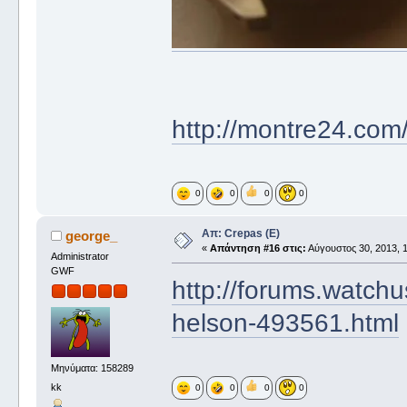
http://montre24.co
0
0
0
0
Απ: Crepas (E)
george_
«
Απάντηση #16 στις:
Αύγουστος 30, 2013, 1
Administrator
GWF
http://forums.watch
helson-493561.html
Μηνύματα: 158289
kk
0
0
0
0