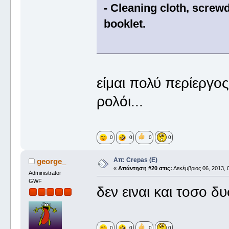
- Cleaning cloth, screw
booklet.
είμαι πολύ περίεργος
ρολόι...
0
0
0
0
Απ: Crepas (E)
george_
«
Απάντηση #20 στις:
Δεκέμβριος 06, 2013, 
Administrator
GWF
δεν ειναι και τοσο δ
0
0
0
0