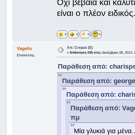
Όχι βέβαια και καλύ
είναι ο πλέον ειδικός
0
0
0
0
Απ: Crepas (E)
Vagelis
«
Απάντηση #25 στις:
Δεκέμβριος 06, 2013, 
Επισκέπτης
Παράθεση από: charisps 
Παράθεση από: george_ 
Παράθεση από: charis
Παράθεση από: Vagel
πμ
Μία γλυκιά για μένα..