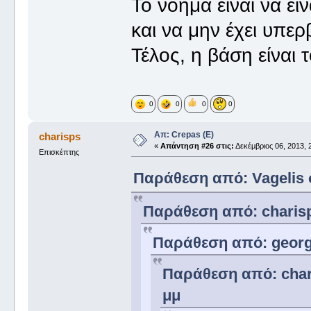
Το νόημα είναι να εί
και να μην έχει υπερ
Τέλος, η βάση είναι 
0
0
0
0
Απ: Crepas (E)
charisps
«
Απάντηση #26 στις:
Δεκέμβριος 06, 2013, 
Επισκέπτης
Παράθεση από: Vagelis σ
Παράθεση από: charisps
Παράθεση από: george
Παράθεση από: chari
μμ