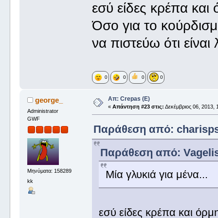
εσύ είδες κρέπα και
Όσο για το κούρδισμ
να πιστεύω ότι είναι
0
0
0
0
Απ: Crepas (E)
george_
«
Απάντηση #23 στις:
Δεκέμβριος 06, 2013, 
Administrator
GWF
Παράθεση από: charisps 
Παράθεση από: Vagelis 
Μηνύματα: 158289
Μία γλυκιά για μένα...
kk
εσύ είδες κρέπα και όρμ