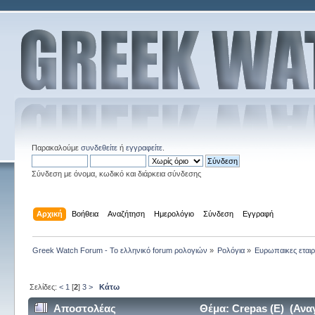
Παρακαλούμε
συνδεθείτε
ή
εγγραφείτε
.
Σύνδεση με όνομα, κωδικό και διάρκεια σύνδεσης
Αρχική
Βοήθεια
Αναζήτηση
Ημερολόγιο
Σύνδεση
Εγγραφή
Greek Watch Forum - Το ελληνικό forum ρολογιών
»
Ρολόγια
»
Ευρωπαικες εταιρ
Σελίδες:
<
1
[
2
]
3
>
Κάτω
Αποστολέας
Θέμα: Crepas (E) (Ανα