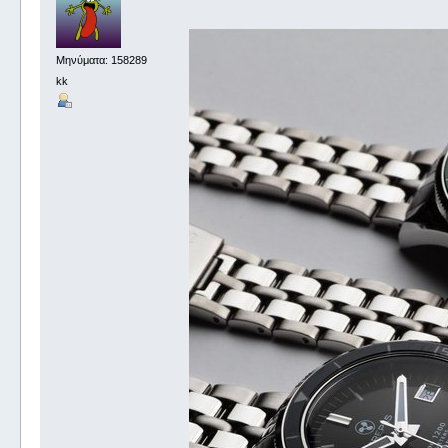
Μηνύματα: 158289
kk