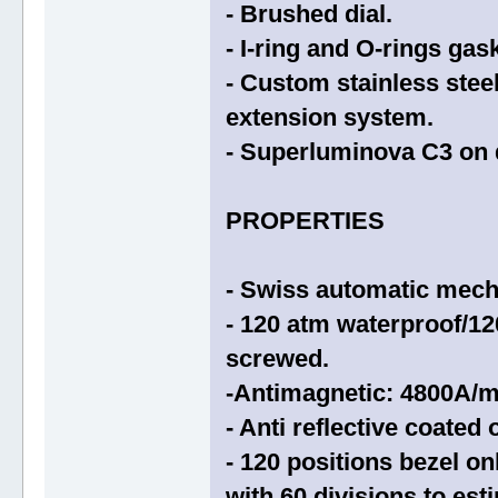
- Brushed dial.
- I-ring and O-rings gas
- Custom stainless steel
extension system.
- Superluminova C3 on d
PROPERTIES
- Swiss automatic mech
- 120 atm waterproof/1
screwed.
-Antimagnetic: 4800A/
- Anti reflective coated 
- 120 positions bezel onl
with 60 divisions to est