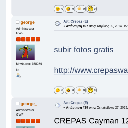
0
0
0
0
Απ: Crepas (E)
george_
«
Απάντηση #27 στις:
Απρίλιος 05, 2014, 15:
Administrator
GWF
subir fotos gratis
Μηνύματα: 158289
http://www.crepaswa
kk
0
0
0
0
Απ: Crepas (E)
george_
«
Απάντηση #28 στις:
Σεπτέμβριος 27, 2023,
Administrator
GWF
CREPAS Cayman 1