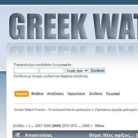
Παρακαλούμε
συνδεθείτε
ή
εγγραφείτε
.
Σύνδεση με όνομα, κωδικό και διάρκεια σύνδεσης
Αρχική
Βοήθεια
Αναζήτηση
Ημερολόγιο
Σύνδεση
Εγγραφή
Greek Watch Forum - Το ελληνικό forum ρολογιών
»
Προτάσεις αγοράς ρολογιών
Σελίδες:
<
1
...
2667
2668
[
2669
]
2670
2671
...
2689
>
Κάτω
Αποστολέας
Θέμα: Νέες αφίξεις...