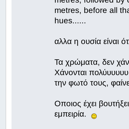
metres, before all tha
hues......
αλλα η ουσία είναι ότ
Τα χρώματα, δεν χάν
Χάνονται πολύυυυυυ
την φωτό τους, φαίν
Οποιος έχει βουτήξει
εμπειρία.