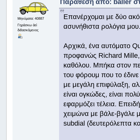
Παράθεση από: baller στ
Επανέρχομαι με δύο ακόμ
Μηνύματα: 40887
ασυνήθιστα ρολόγια μου.
Γηράσκω ἀεὶ
διδασκόμενος
Αρχικά, ένα αυτόματο Qu
προφανώς Richard Mille
καθόλου. Μπήκα στον πε
του φόρουμ που το έδινε
με μεγάλη επιφύλαξη, αλ
είναι ογκώδες, είναι πο
εφαρμόζει τέλεια. Επειδ
χειμώνα με βάλε-βγάλε μ
subdial (δευτερόλεπτα κα