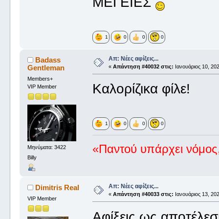
ΜΕΓΕΙΕΣ
1
0
0
0
Απ: Νέες αφίξεις...
Badass
Gentleman
«
Απάντηση #40032 στις:
Ιανουάριος 10, 202
Members+
Καλορίζικα φίλε!
VIP Member
1
0
0
0
«Παντού υπάρχει νόμος,
Μηνύματα: 3422
Billy
Απ: Νέες αφίξεις...
Dimitris Real
«
Απάντηση #40033 στις:
Ιανουάριος 13, 202
VIP Member
Αφίξεις ως αποτέλε