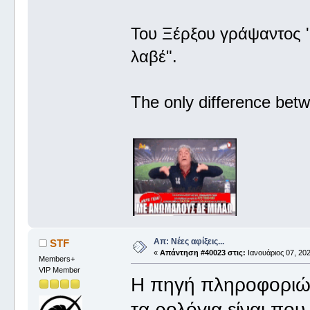
Του Ξέρξου γράψαντος '
λαβέ".
The only difference betw
Απ: Νέες αφίξεις...
STF
«
Απάντηση #40023 στις:
Ιανουάριος 07, 202
Members+
VIP Member
Η πηγή πληροφοριών
τα ρολόγια είναι που