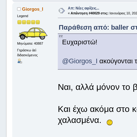
Απ: Νέες αφίξεις...
Giorgos_I
«
Απάντηση #40029 στις:
Ιανουάριος 10, 202
Legend
Παράθεση από: baller στ
Ευχαριστώ!
Μηνύματα: 40887
Γηράσκω ἀεὶ
διδασκόμενος
@Giorgos_I
ακούγονται τ
Ναι, αλλά μόνον το β
Και έχω ακόμα στο κ
χαλασμένα.