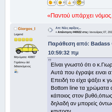
0
0
0
0
«Παντού υπάρχει νόμος,
Απ: Νέες αφίξεις...
Giorgos_I
«
Απάντηση #40022 στις:
Ιανουάριος 07, 202
Legend
Παράθεση από: Badass G
10:59:32 πμ
Μηνύματα: 40887
Γηράσκω ἀεὶ
Είναι γνωστό ότι ο κ.Γιω
διδασκόμενος
Αυτά που έγραψε ειναι 
Επειδή το είχα ψάξει κ γ
Bottom line τα χρώματα
κάποιος στον βυθό,όπως ε
δηλαδή αν μπορείς όντως
καντραν.