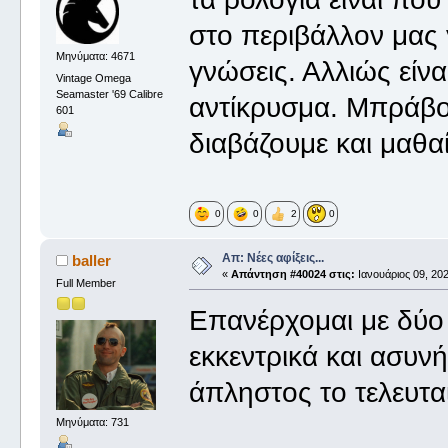
στο περιβάλλον μας 
Μηνύματα: 4671
γνώσεις. Αλλιώς είνα
Vintage Omega
Seamaster '69 Calibre
αντίκρυσμα. Μπράβο
601
διαβάζουμε και μαθα
0
0
2
0
Απ: Νέες αφίξεις...
baller
«
Απάντηση #40024 στις:
Ιανουάριος 09, 202
Full Member
Επανέρχομαι με δύο
εκκεντρικά και ασυν
άπληστος το τελευταί
Μηνύματα: 731