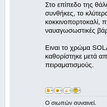
Στο επίπεδο της θά
συνθήκες, το κλύτερ
κοκκινοπορτοκαλί, π
ναυαγωσωστικές βάρ
Ειναι το χρώμα SOLA
καθορίστηκε μετά απ
πειραματισμούς.
0
0
1
0
Ο σιωπών συναινεί.