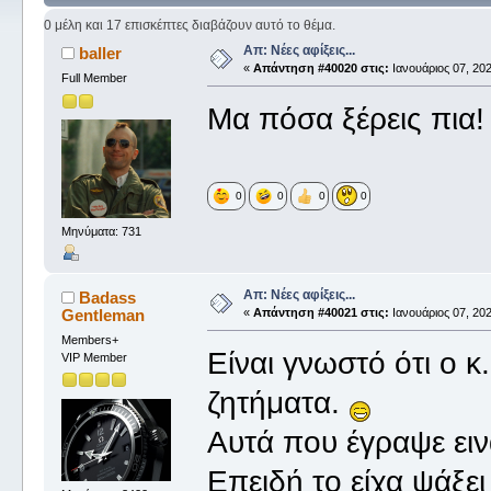
0 μέλη και 17 επισκέπτες διαβάζουν αυτό το θέμα.
Απ: Νέες αφίξεις...
baller
«
Απάντηση #40020 στις:
Ιανουάριος 07, 202
Full Member
Μα πόσα ξέρεις πια!
0
0
0
0
Μηνύματα: 731
Απ: Νέες αφίξεις...
Badass
Gentleman
«
Απάντηση #40021 στις:
Ιανουάριος 07, 202
Members+
Είναι γνωστό ότι ο κ
VIP Member
ζητήματα.
Αυτά που έγραψε ει
Επειδή το είχα ψάξει