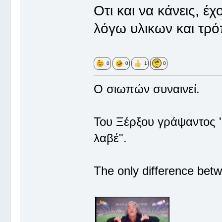
Οτι και να κάνεις, έ
λόγω υλικων και τρ
0
0
1
0
Ο σιωπών συναινεί.
Του Ξέρξου γράψαντος '
λαβέ".
The only difference betw