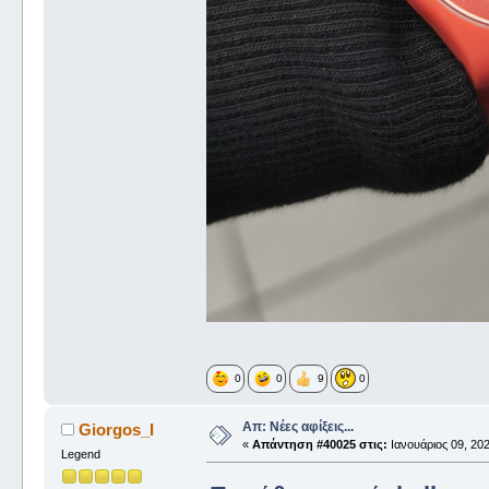
0
0
9
0
Απ: Νέες αφίξεις...
Giorgos_I
«
Απάντηση #40025 στις:
Ιανουάριος 09, 202
Legend