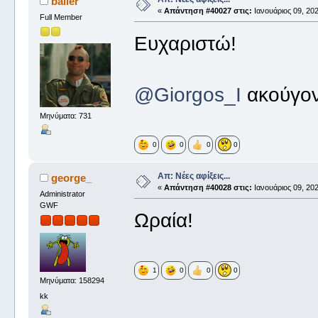
baller
«
Απάντηση #40027 στις:
Ιανουάριος 09, 202
Full Member
Ευχαριστώ!
@Giorgos_I
ακούγοντ
Μηνύματα: 731
0
0
0
0
Απ: Νέες αφίξεις...
george_
«
Απάντηση #40028 στις:
Ιανουάριος 09, 202
Administrator
GWF
Ωραία!
1
0
0
0
Μηνύματα: 158294
kk