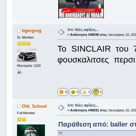
Απ: Νέες αφίξεις...
tigergreg
«
Απάντηση #40030 στις:
Ιανουάριος 10, 202
Sr. Member
To SINCLAIR του 
φουσκαλιτσες περσι.
Μηνύματα: 1100
0
0
1
1
Απ: Νέες αφίξεις...
Old_School
«
Απάντηση #40031 στις:
Ιανουάριος 10, 202
Full Member
Παράθεση από: baller στ