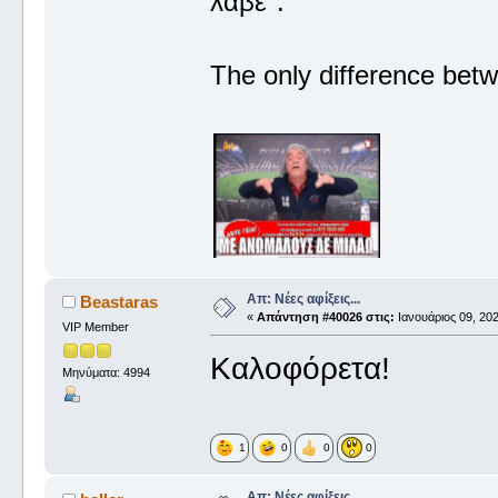
λαβέ".
The only difference betw
Απ: Νέες αφίξεις...
Beastaras
«
Απάντηση #40026 στις:
Ιανουάριος 09, 202
VIP Member
Καλοφόρετα!
Μηνύματα: 4994
1
0
0
0
Απ: Νέες αφίξεις...