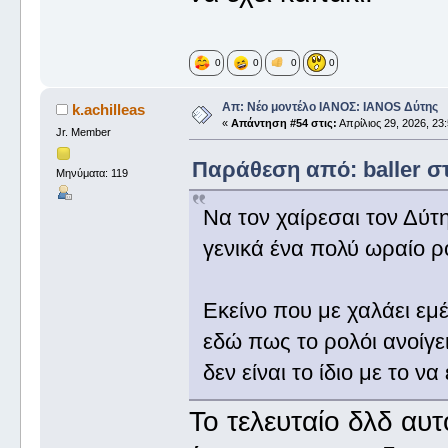
0
0
0
0
Απ: Νέο μοντέλο ΙΑΝΟΣ: IANOS Δύτης
k.achilleas
«
Απάντηση #54 στις:
Απρίλιος 29, 2026, 23:
Jr. Member
Παράθεση από: baller στ
Μηνύματα: 119
Να τον χαίρεσαι τον Δύτ
γενικά ένα πολύ ωραίο ρ
Εκείνο που με χαλάει εμέ
εδώ πως το ρολόι ανοίγε
δεν είναι το ίδιο με το να
Το τελευταίο δλδ αυτ