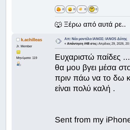
0
0
0
0
🐺 Ξέρω από αυτά ρε..
Απ: Νέο μοντέλο ΙΑΝΟΣ: IANOS Δύτης
k.achilleas
«
Απάντηση #48 στις:
Απρίλιος 29, 2026, 20:
Jr. Member
Ευχαριστώ παίδες ..
Μηνύματα: 119
θα μου βγει μέσα στ
πριν πάω να το δω κ
είναι πολύ καλή .
Sent from my iPhone