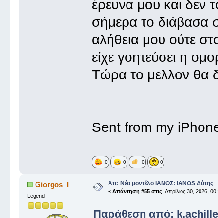
έρευνα μου και δεν 
σήμερα το διάβασα 
αλήθεια μου ούτε στο
είχε γοητεύσει η ομο
Τώρα το μελλον θα δ
Sent from my iPhone
0
0
0
0
Απ: Νέο μοντέλο ΙΑΝΟΣ: IANOS Δύτης
Giorgos_I
«
Απάντηση #55 στις:
Απρίλιος 30, 2026, 00
Legend
Παράθεση από: k.achillea