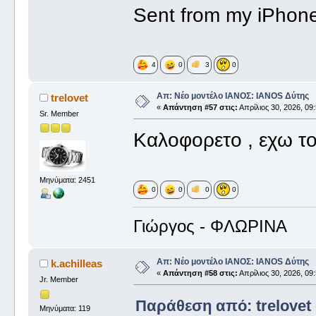
Sent from my iPhone
4
0
3
0
Απ: Νέο μοντέλο ΙΑΝΟΣ: IANOS Δύτης
trelovet
«
Απάντηση #57 στις:
Απρίλιος 30, 2026, 09
Sr. Member
Καλοφορετο , εχω το
Μηνύματα: 2451
0
0
0
0
Γιώργος - ΦΛΩΡΙΝΑ
Απ: Νέο μοντέλο ΙΑΝΟΣ: IANOS Δύτης
k.achilleas
«
Απάντηση #58 στις:
Απρίλιος 30, 2026, 09
Jr. Member
Παράθεση από: trelovet 
Μηνύματα: 119