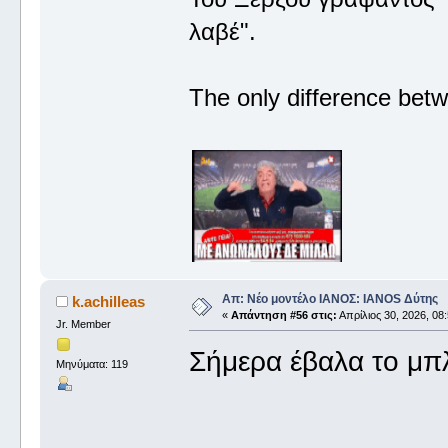
λαβέ".
The only difference betw
Απ: Νέο μοντέλο ΙΑΝΟΣ: IANOS Δύτης
k.achilleas
«
Απάντηση #56 στις:
Απρίλιος 30, 2026, 08
Jr. Member
Σήμερα έβαλα το μπλ
Μηνύματα: 119