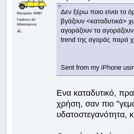
Δεν ξέρω ποιο είναι το ό
Μηνύματα: 40887
βγάζουν <καταδυτικά> χω
Γηράσκω ἀεὶ
διδασκόμενος
αγοράζουν τα αγοράζουν 
trend της αγοράς παρά χ
Sent from my iPhone usi
Ενα καταδυτικό, πρα
χρήση, σαν πιο "γεμ
υδατοστεγανότητα, κ