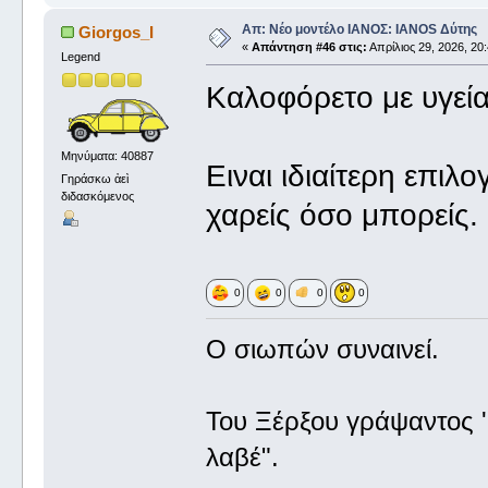
Απ: Νέο μοντέλο ΙΑΝΟΣ: IANOS Δύτης
Giorgos_I
«
Απάντηση #46 στις:
Απρίλιος 29, 2026, 20:
Legend
Καλοφόρετο με υγεία
Μηνύματα: 40887
Ειναι ιδιαίτερη επιλ
Γηράσκω ἀεὶ
διδασκόμενος
χαρείς όσο μπορείς
0
0
0
0
Ο σιωπών συναινεί.
Του Ξέρξου γράψαντος '
λαβέ".