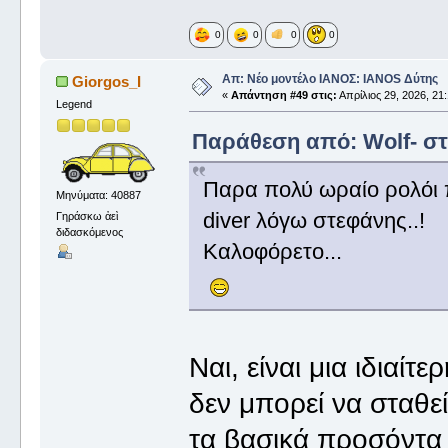
0
0
0
0
Απ: Νέο μοντέλο ΙΑΝΟΣ: IANOS Δύτης
Giorgos_I
«
Απάντηση #49 στις:
Απρίλιος 29, 2026, 21:
Legend
Παράθεση από: Wolf- στι
Παρα πολύ ωραίο ρολόι π
Μηνύματα: 40887
diver λόγω στεφάνης..!
Γηράσκω ἀεὶ
διδασκόμενος
Καλοφόρετο...
Ναι, είναι μια ιδιαί
δεν μπορεί να σταθεί
τα βασικά προσόντα 