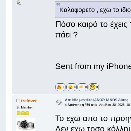
Καλοφορετο , εχω το ιδι
Πόσο καιρό το έχεις
πάει ?
Sent from my iPhone
0
0
0
0
Απ: Νέο μοντέλο ΙΑΝΟΣ: IANOS Δύτης
trelovet
«
Απάντηση #59 στις:
Απρίλιος 30, 2026, 10
Sr. Member
To εχω απο το προη
Δεν εχω τοσο κόλλημ