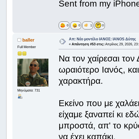
Sent from my iPhone
0
0
1
0
Απ: Νέο μοντέλο ΙΑΝΟΣ: IANOS Δύτης
baller
«
Απάντηση #53 στις:
Απρίλιος 29, 2026, 23:
Full Member
Να τον χαίρεσαι τον
ωραιότερο Ιανός, και
χαρακτήρα.
Μηνύματα: 731
Εκείνο που με χαλάει
είχαμε ξαναπεί κι εδ
μπροστά, απ' το κρύσ
να έχει καπάκι.