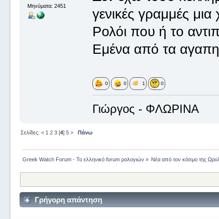
Μηνύματα: 2451
γενικές γραμμές μια 
Ρολόι που ή το αντιπ
Εμένα από τα αγαπη
0
0
1
0
Γιώργος - ΦΛΩΡΙΝΑ
Σελίδες:
<
1
2
3
[
4
]
5
>
Πάνω
Greek Watch Forum - Το ελληνικό forum ρολογιών
»
Νέα από τον κόσμο της Ωρο
Γρήγορη απάντηση