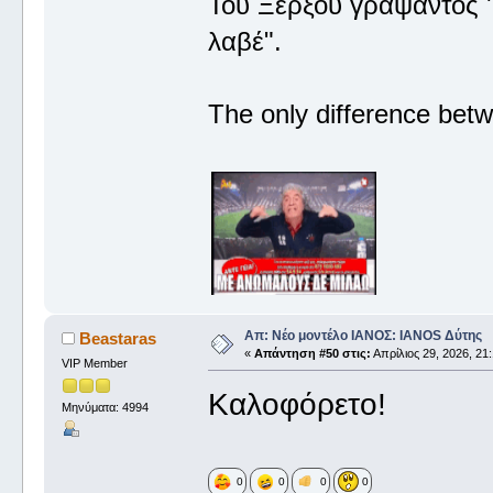
Του Ξέρξου γράψαντος '
λαβέ".
The only difference betw
Απ: Νέο μοντέλο ΙΑΝΟΣ: IANOS Δύτης
Beastaras
«
Απάντηση #50 στις:
Απρίλιος 29, 2026, 21:
VIP Member
Καλοφόρετο!
Μηνύματα: 4994
0
0
0
0