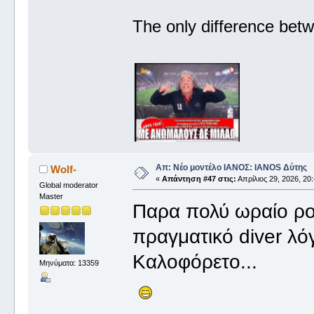
The only difference betw
Απ: Νέο μοντέλο ΙΑΝΟΣ: IANOS Δύτης
Wolf-
«
Απάντηση #47 στις:
Απρίλιος 29, 2026, 20:
Global moderator
Master
Παρα πολύ ωραίο ρολ
πραγματικό diver λό
Καλοφόρετο...
Μηνύματα: 13359