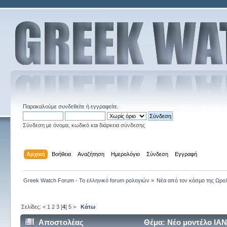
Παρακαλούμε
συνδεθείτε
ή
εγγραφείτε
.
Σύνδεση με όνομα, κωδικό και διάρκεια σύνδεσης
Αρχική
Βοήθεια
Αναζήτηση
Ημερολόγιο
Σύνδεση
Εγγραφή
Greek Watch Forum - Το ελληνικό forum ρολογιών
»
Νέα από τον κόσμο της Ωρο
Σελίδες:
<
1
2
3
[
4
]
5
>
Κάτω
Αποστολέας
Θέμα: Νέο μοντέλο ΙΑ