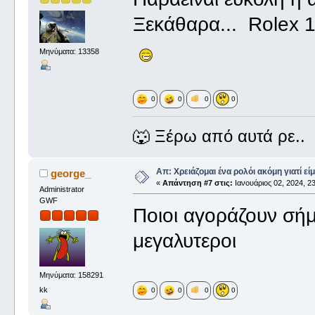
Ξεκάθαρα... Rolex
Μηνύματα: 13358
0
0
0
0
🐺 Ξέρω από αυτά ρε..
Απ: Χρειάζομαι ένα ρολόι ακόμη γιατί είμ
george_
«
Απάντηση #7 στις:
Ιανουάριος 02, 2024, 23
Administrator
GWF
Ποιοι αγοράζουν σή
μεγαλυτεροι
Μηνύματα: 158291
kk
0
0
0
0