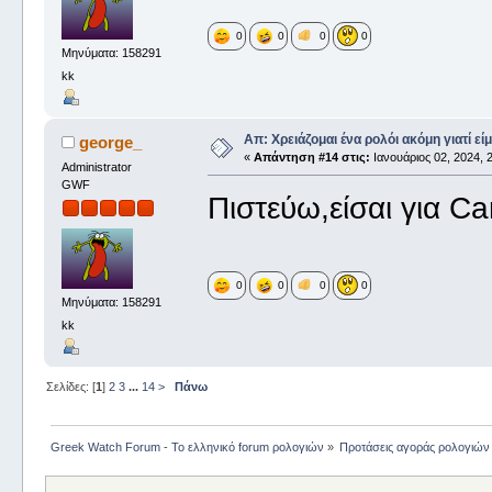
0
0
0
0
Μηνύματα: 158291
kk
Απ: Χρειάζομαι ένα ρολόι ακόμη γιατί είμ
george_
«
Απάντηση #14 στις:
Ιανουάριος 02, 2024, 2
Administrator
GWF
Πιστεύω,είσαι για Car
0
0
0
0
Μηνύματα: 158291
kk
Σελίδες: [
1
]
2
3
...
14
>
Πάνω
Greek Watch Forum - Το ελληνικό forum ρολογιών
»
Προτάσεις αγοράς ρολογιών