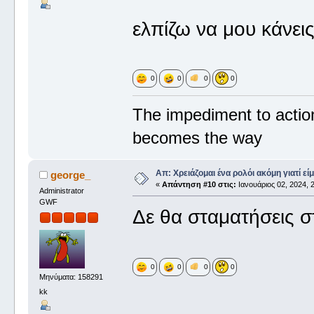
ελπίζω να μου κάνεις
0
0
0
0
The impediment to actio
becomes the way
Απ: Χρειάζομαι ένα ρολόι ακόμη γιατί είμ
george_
«
Απάντηση #10 στις:
Ιανουάριος 02, 2024, 2
Administrator
GWF
Δε θα σταματήσεις 
0
0
0
0
Μηνύματα: 158291
kk