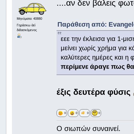
....αν δεν βάλεις φ
Μηνύματα: 40880
Παράθεση από: Evangelos
Γηράσκω ἀεὶ
διδασκόμενος
εεε την έκλεισα για 1-μισ
μείνει χωρίς χρήμα για 
καλύτερες ημέρες και η
περίμενε άραγε πως θα
έξις δευτέρα φύσις
0
0
0
0
Ο σιωπών συναινεί.