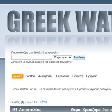
Παρακαλούμε
συνδεθείτε
ή
εγγραφείτε
.
Σύνδεση με όνομα, κωδικό και διάρκεια σύνδεσης
Αρχική
Βοήθεια
Αναζήτηση
Ημερολόγιο
Σύνδεση
Εγγραφή
Greek Watch Forum - Το ελληνικό forum ρολογιών
»
Προτάσεις αγοράς ρολογιών
Σελίδες: [
1
]
2
3
...
14
>
Κάτω
Αποστολέας
Θέμα: Χρειάζομαι ένα ρ