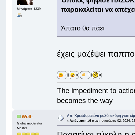
Όποιος ψήφισε ΠΑΣΟΚ 
παρακαλείται να απέχε
Μηνύματα: 1339
Άπατο θα πάει
έχεις μαζέψει παππο
0
0
0
0
The impediment to actio
becomes the way
Απ: Χρειάζομαι ένα ρολόι ακόμη γιατί είμ
Wolf-
«
Απάντηση #6 στις:
Ιανουάριος 02, 2024, 23
Global moderator
Master
Παραείναι εύκολη η α