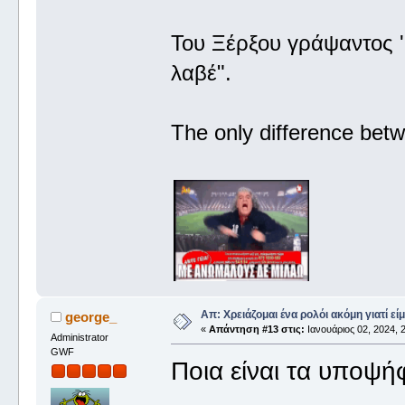
Του Ξέρξου γράψαντος '
λαβέ".
The only difference betw
Απ: Χρειάζομαι ένα ρολόι ακόμη γιατί είμ
george_
«
Απάντηση #13 στις:
Ιανουάριος 02, 2024, 2
Administrator
GWF
Ποια είναι τα υποψή