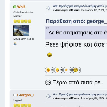
Απ: Χρειάζομαι ένα ρολόι ακόμη γιατί είμ
Wolf-
«
Απάντηση #11 στις:
Ιανουάριος 02, 2024, 2
Global moderator
Master
Παράθεση από: george_ σ
Δε θα σταματήσεις στο 
Μηνύματα: 13358
Ρεεε ψήφισε και άσε 
0
0
0
0
🐺 Ξέρω από αυτά ρε..
Απ: Χρειάζομαι ένα ρολόι ακόμη γιατί είμ
Giorgos_I
«
Απάντηση #12 στις:
Ιανουάριος 02, 2024, 2
Legend