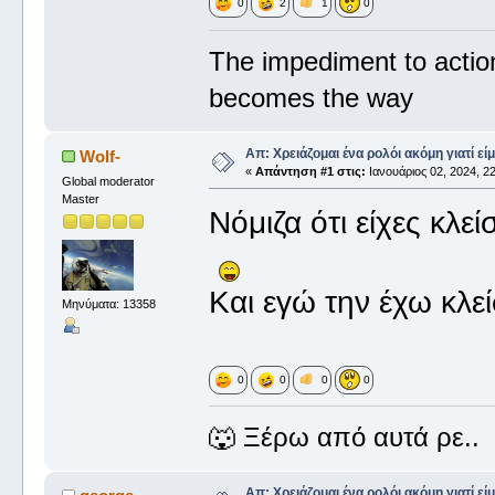
0
2
1
0
The impediment to actio
becomes the way
Απ: Χρειάζομαι ένα ρολόι ακόμη γιατί είμ
Wolf-
«
Απάντηση #1 στις:
Ιανουάριος 02, 2024, 22
Global moderator
Master
Νόμιζα ότι είχες κλεί
Και εγώ την έχω κλεί
Μηνύματα: 13358
0
0
0
0
🐺 Ξέρω από αυτά ρε..
Απ: Χρειάζομαι ένα ρολόι ακόμη γιατί είμ