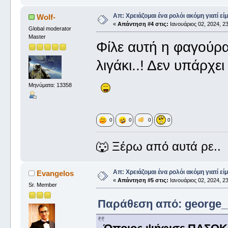
Απ: Χρειάζομαι ένα ρολόι ακόμη γιατί είμ
Wolf-
«
Απάντηση #4 στις:
Ιανουάριος 02, 2024, 23
Global moderator
Master
Φίλε αυτή η φαγούρα.
λιγάκι..! Δεν υπάρχει
Μηνύματα: 13358
0
0
0
0
🐺 Ξέρω από αυτά ρε..
Απ: Χρειάζομαι ένα ρολόι ακόμη γιατί είμ
Evangelos
«
Απάντηση #5 στις:
Ιανουάριος 02, 2024, 23
Sr. Member
Παράθεση από: george_ σ