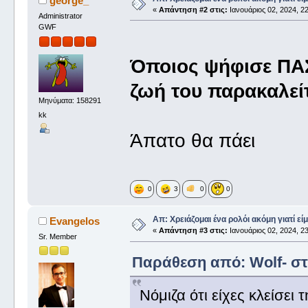
george_
«
Απάντηση #2 στις:
Ιανουάριος 02, 2024, 22
Administrator
GWF
Όποιος ψήφισε ΠΑ
ζωή του παρακαλεί
Μηνύματα: 158291
kk
Άπατο θα πάει
0
3
0
0
Απ: Χρειάζομαι ένα ρολόι ακόμη γιατί είμ
Evangelos
«
Απάντηση #3 στις:
Ιανουάριος 02, 2024, 23
Sr. Member
Παράθεση από: Wolf- στι
Νόμιζα ότι είχες κλείσει τ