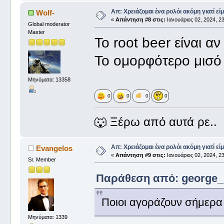
Απ: Χρειάζομαι ένα ρολόι ακόμη γιατί είμ
Wolf-
«
Απάντηση #8 στις:
Ιανουάριος 02, 2024, 23
Global moderator
Master
Το root beer είναι α
Το ομορφότερο μισό μ
Μηνύματα: 13358
0
0
0
0
🐺 Ξέρω από αυτά ρε..
Απ: Χρειάζομαι ένα ρολόι ακόμη γιατί είμ
Evangelos
«
Απάντηση #9 στις:
Ιανουάριος 02, 2024, 23
Sr. Member
Παράθεση από: george_ σ
Ποιοι αγοράζουν σήμερα
Μηνύματα: 1339