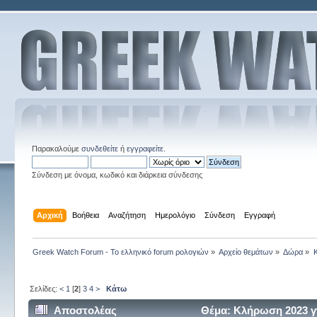
Παρακαλούμε
συνδεθείτε
ή
εγγραφείτε
.
Σύνδεση με όνομα, κωδικό και διάρκεια σύνδεσης
Αρχική
Βοήθεια
Αναζήτηση
Ημερολόγιο
Σύνδεση
Εγγραφή
Greek Watch Forum - Το ελληνικό forum ρολογιών
»
Αρχείο θεμάτων
»
Δώρα
»
Σελίδες:
<
1
[
2
]
3
4
>
Κάτω
Αποστολέας
Θέμα: Κλήρωση 2023 γ