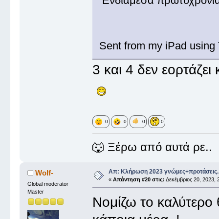
Ενδιάμεσα πρωτοχρονιάς
Sent from my iPad using 
3 και 4 δεν εορτάζει 
0
0
0
0
🐺 Ξέρω από αυτά ρε..
Απ: Κλήρωση 2023 γνώμες+προτάσεις.
Wolf-
«
Απάντηση #20 στις:
Δεκέμβριος 20, 2023, 
Global moderator
Master
Νομίζω το καλύτερο θ