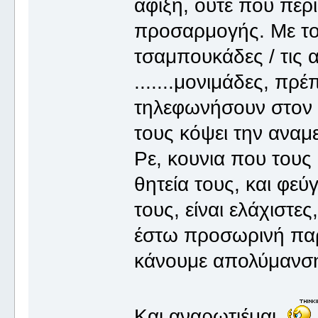
άφιξη, ούτε που περι
προσαρμογής. Με το 
τσαμπουκάδες / τις απ
.......μονιμάδες, πρέ
τηλεφωνήσουν στον 
τους κόψει την αναμε
Ρε, κουνια που τους
θητεία τους, και φεύ
τους, είναι ελάχιστ
έστω προσωρινή παρ
κάνουμε απολύμανσ
Και αναρωτιέμαι.