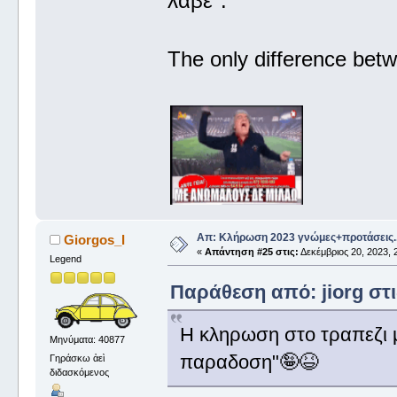
λαβέ".
The only difference betw
Απ: Κλήρωση 2023 γνώμες+προτάσεις.
Giorgos_I
«
Απάντηση #25 στις:
Δεκέμβριος 20, 2023, 
Legend
Παράθεση από: jiorg στι
Η κληρωση στο τραπεζι μ
Μηνύματα: 40877
παραδοση"🤪😆
Γηράσκω ἀεὶ
διδασκόμενος