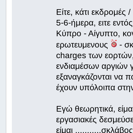
Είτε, κάτι εκδρομές 
5-6-ήμερα, ειτε εντός
Κύπρο - Αίγυπτο, κον
ερωτευμενους
- σ
charges των εορτών,
ενδιαμέσων αργιών γ
εξαναγκάζονται να πά
έχουν υπόλοιπα στην
Εγώ θεωρητικά, είμ
εργασιακές δεσμεύσε
είμαι ...........σκλάβο