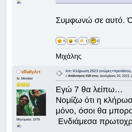
Συμφωνώ σε αυτό. Ό
0
0
1
0
Μιχάλης
Απ: Κλήρωση 2023 γνώμες+προτάσεις.
xRallyArt
«
Απάντηση #18 στις:
Δεκέμβριος 20, 2023, 
Sr. Member
Εγώ 7 θα λείπω…
Νομίζω ότι η κλήρωσ
μόνο, όσοι θα μπορ
Ενδιάμεσα πρωτοχρο
Μηνύματα: 1978