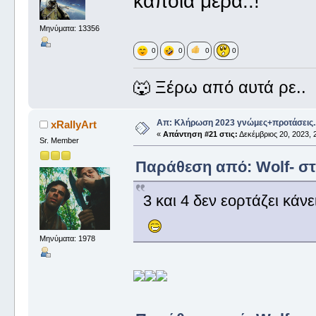
κάποια μέρα..!
Μηνύματα: 13356
0
0
0
0
🐺 Ξέρω από αυτά ρε..
Απ: Κλήρωση 2023 γνώμες+προτάσεις.
xRallyArt
«
Απάντηση #21 στις:
Δεκέμβριος 20, 2023, 2
Sr. Member
Παράθεση από: Wolf- στι
3 και 4 δεν εορτάζει κάνει
Μηνύματα: 1978