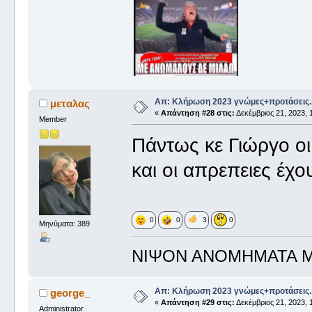
Απ: Κλήρωση 2023 γνώμες+προτάσεις.
μεταλας
«
Απάντηση #28 στις:
Δεκέμβριος 21, 2023, 
Member
Πάντως κε Γιώργο ο
και οι απρεπειες έχο
0
0
3
0
Μηνύματα: 389
ΝΙΨΟΝ ΑΝΟΜΗΜΑΤΑ 
Απ: Κλήρωση 2023 γνώμες+προτάσεις.
george_
«
Απάντηση #29 στις:
Δεκέμβριος 21, 2023, 
Administrator