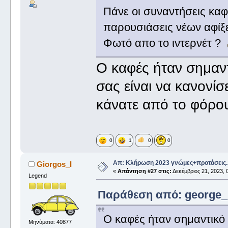
Πάνε οι συναντήσεις καφ
παρουσιάσεις νέων αφίξεω
Φωτό απο το ιντερνέτ ?
Ο καφές ήταν σημαντ
σας είναι να κανονίσ
κάνατε από το φόρο
0
1
0
0
Απ: Κλήρωση 2023 γνώμες+προτάσεις.
Giorgos_I
«
Απάντηση #27 στις:
Δεκέμβριος 21, 2023, 
Legend
Παράθεση από: george_ σ
Ο καφές ήταν σημαντικό 
Μηνύματα: 40877