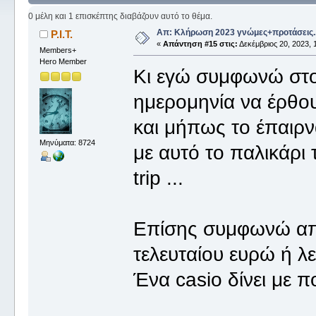
0 μέλη και 1 επισκέπτης διαβάζουν αυτό το θέμα.
Απ: Κλήρωση 2023 γνώμες+προτάσεις.
P.I.T.
«
Απάντηση #15 στις:
Δεκέμβριος 20, 2023, 
Members+
Hero Member
Κι εγώ συμφωνώ στο
ημερομηνία να έρθου
και μήπως το έπαιρ
Μηνύματα: 8724
με αυτό το παλικάρι 
trip ...
Επίσης συμφωνώ από
τελευταίου ευρώ ή λ
Ένα casio δίνει με π