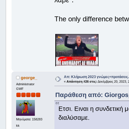
The only difference betw
Απ: Κλήρωση 2023 γνώμες+προτάσεις.
george_
«
Απάντηση #26 στις:
Δεκέμβριος 20, 2023, 
Administrator
GWF
Παράθεση από: Giorgos_I
Ετσι. Ειναι η συνδετική 
διαλύσαμε.
Μηνύματα: 158283
kk