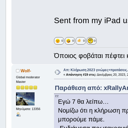
Sent from my iPad u
0
0
0
0
Όποιος φοβάται πέφτει κ
Απ: Κλήρωση 2023 γνώμες+προτάσεις.
Wolf-
«
Απάντηση #19 στις:
Δεκέμβριος 20, 2023, 
Global moderator
Master
Παράθεση από: xRallyArt
Εγώ 7 θα λείπω…
Νομίζω ότι η κλήρωση πρ
Μηνύματα: 13356
μπορούμε πάμε.