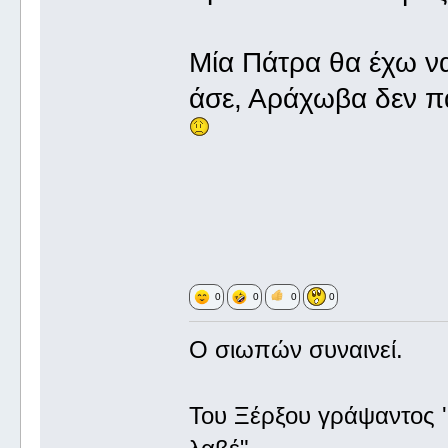
Μία Πάτρα θα έχω να
άσε, Αράχωβα δεν π
0
0
0
0
Ο σιωπών συναινεί.
Του Ξέρξου γράψαντος '