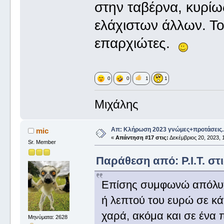
στην ταβέρνα, κυρί
ελάχιστων άλλων. Τ
επαρχιώτες.
0
0
1
1
Μιχάλης
Απ: Κλήρωση 2023 γνώμες+προτάσεις.
mic
«
Απάντηση #17 στις:
Δεκέμβριος 20, 2023, 
Sr. Member
Παράθεση από: P.I.T. στι
Επίσης συμφωνώ απόλυτα
ή λεπτού του ευρώ σε κάτ
χαρά, ακόμα και σε ένα π
Μηνύματα: 2628