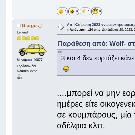
0
0
0
0
Απ: Κλήρωση 2023 γνώμες+προτάσεις.
Giorgos_I
«
Απάντηση #24 στις:
Δεκέμβριος 20, 2023, 
Legend
Παράθεση από: Wolf- στι
3 και 4 δεν εορτάζει κάνει
Μηνύματα: 40877
Γηράσκω ἀεὶ
διδασκόμενος
....μπορεί να μην εο
ημέρες είτε οικογενε
σε κουμπάρους, μία 
αδέλφια κλπ.