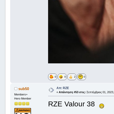
0
0
2
0
Απ: RZE
sub50
«
Απάντηση #53 στις:
Σεπτέμβριος 01, 2023,
Members+
Hero Member
RZE Valour 38