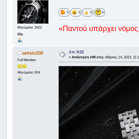
0
0
0
0
«Παντού υπάρχει νόμος,
Μηνύματα: 3422
Billy
Απ: RZE
antsio100
«
Απάντηση #48 στις:
Μάρτιος 14, 2023, 11:
Full Member
Μηνύματα: 624