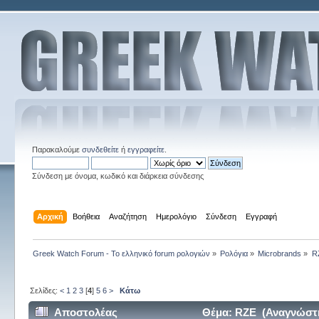
Παρακαλούμε
συνδεθείτε
ή
εγγραφείτε
.
Σύνδεση με όνομα, κωδικό και διάρκεια σύνδεσης
Αρχική
Βοήθεια
Αναζήτηση
Ημερολόγιο
Σύνδεση
Εγγραφή
Greek Watch Forum - Το ελληνικό forum ρολογιών
»
Ρολόγια
»
Microbrands
»
R
Σελίδες:
<
1
2
3
[
4
]
5
6
>
Κάτω
Αποστολέας
Θέμα: RZE (Αναγνώστη