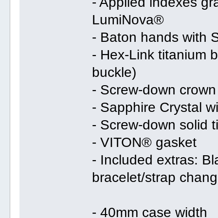
- Applied indexes gra
LumiNova®
- Baton hands with
- Hex-Link titanium 
buckle)
- Screw-down crown 
- Sapphire Crystal w
- Screw-down solid 
- VITON® gasket
- Included extras: B
bracelet/strap chang
- 40mm case width