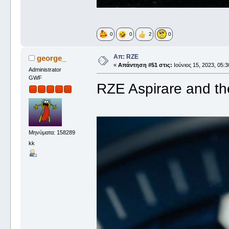
0
0
2
0
Απ: RZE
george_
«
Απάντηση #51 στις:
Ιούνιος 15, 2023, 05:3
Administrator
GWF
RZE Aspirare and the
Μηνύματα: 158289
kk