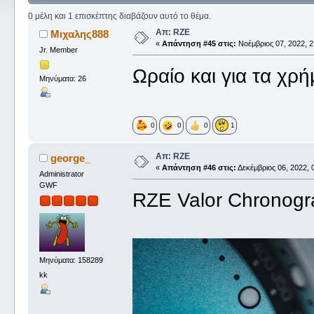
0 μέλη και 1 επισκέπτης διαβάζουν αυτό το θέμα.
Απ: RZE
Μιχαλης888
«
Απάντηση #45 στις:
Νοέμβριος 07, 2022, 2
Jr. Member
Ωραίο και για τα χρή
Μηνύματα: 26
0
0
0
1
Απ: RZE
george_
«
Απάντηση #46 στις:
Δεκέμβριος 06, 2022, 
Administrator
GWF
RZE Valor Chronogr
Μηνύματα: 158289
kk