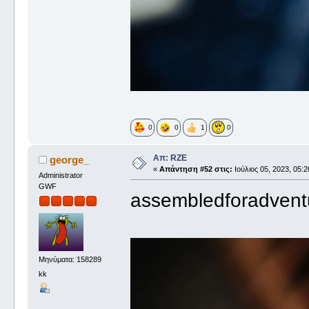
0
0
1
0
Απ: RZE
george_
«
Απάντηση #52 στις:
Ιούλιος 05, 2023, 05:2
Administrator
GWF
assembledforadvent
Μηνύματα: 158289
kk