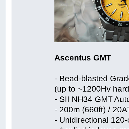
Ascentus GMT
- Bead-blasted Grad
(up to ~1200Hv har
- SII NH34 GMT Aut
- 200m (660ft) / 20
- Unidirectional 120