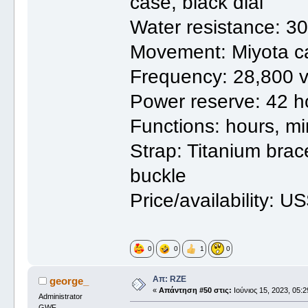
case, black dial
Water resistance: 30
Movement: Miyota ca
Frequency: 28,800 v
Power reserve: 42 h
Functions: hours, m
Strap: Titanium brac
buckle
Price/availability: 
0
0
1
0
Απ: RZE
george_
«
Απάντηση #50 στις:
Ιούνιος 15, 2023, 05:2
Administrator
GWF