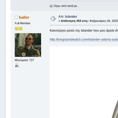
🐺 Ξέρω από αυτά ρε..
Απ: Islander
baller
«
Απάντηση #53 στις:
Φεβρουάριος 06, 2025,
Full Member
Καινούργιο ρολόι της Islander που μου άρεσε ιδ
http://longislandwatch.com/islander-astoria-auto
Μηνύματα: 727