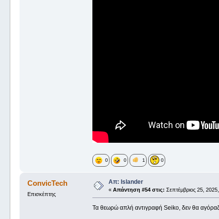
0
0
1
0
Απ: Islander
ConvicTech
«
Απάντηση #54 στις:
Σεπτέμβριος 25, 2025,
Επισκέπτης
Τα θεωρώ απλή αντιγραφή Seiko, δεν θα αγόραζ