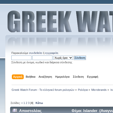
Παρακαλούμε
συνδεθείτε
ή
εγγραφείτε
.
Σύνδεση με όνομα, κωδικό και διάρκεια σύνδεσης
Αρχική
Βοήθεια
Αναζήτηση
Ημερολόγιο
Σύνδεση
Εγγραφή
Greek Watch Forum - Το ελληνικό forum ρολογιών
»
Ρολόγια
»
Microbrands
»
Is
Σελίδες:
<
1
2
3
[
4
]
Κάτω
Αποστολέας
Θέμα: Islander (Αναγν