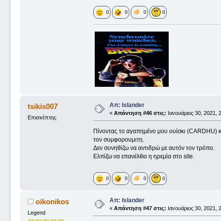
0
0
0
0
Απ: Islander
tsikis007
«
Απάντηση #46 στις:
Ιανουάριος 30, 2021, 2
Επισκέπτης
Πίνοντας το αγαπημένο μου ουίσκι (CARDHU) κ
τον συμφορουμιτη.
Δεν συνηθίζω να αντιδρώ με αυτόν τον τρόπο.
Ελπίζω να επανέλθει η ηρεμία στο site.
0
0
0
0
Απ: Islander
oikonikos
«
Απάντηση #47 στις:
Ιανουάριος 30, 2021, 2
Legend