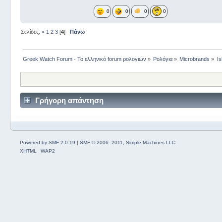
0
0
0
0
Σελίδες:
<
1
2
3
[
4
]
Πάνω
Greek Watch Forum - Το ελληνικό forum ρολογιών
»
Ρολόγια
»
Microbrands
»
Is
Γρήγορη απάντηση
Powered by SMF 2.0.19
|
SMF © 2006–2011, Simple Machines LLC
XHTML
WAP2