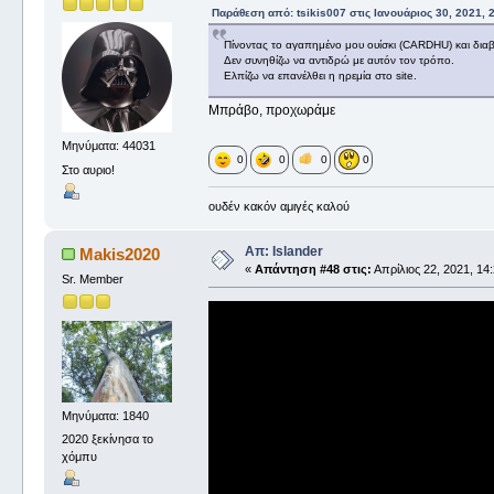
Παράθεση από: tsikis007 στις Ιανουάριος 30, 2021, 
Πίνοντας το αγαπημένο μου ουίσκι (CARDHU) και δια
Δεν συνηθίζω να αντιδρώ με αυτόν τον τρόπο.
Ελπίζω να επανέλθει η ηρεμία στο site.
Μπράβο, προχωράμε
Μηνύματα: 44031
0
0
0
0
Στο αυριο!
ουδέν κακόν αμιγές καλού
Απ: Islander
Makis2020
«
Απάντηση #48 στις:
Απρίλιος 22, 2021, 14:
Sr. Member
Μηνύματα: 1840
2020 ξεκίνησα το
χόμπυ