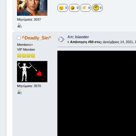
0
0
0
0
Μηνύματα: 3037
Απ: Islander
^Deadly_Sin^
«
Απάντηση #50 στις:
Δεκέμβριος 14, 2021, 
Members+
VIP Member
Μηνύματα: 3570