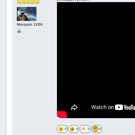
Μηνύματα: 13355
0
0
0
0