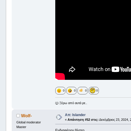
0
0
0
0
🐺 Ξέρω από αυτά ρε..
Απ: Islander
Wolf-
«
Απάντηση #52 στις:
Δεκέμβριος 23, 2024, 
Global moderator
Master
Ενδιαφέρον βίντεο...