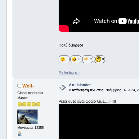
Πολύ όμορφο!
0
0
2
0
My Instagram
Απ: Islander
Wolf-
«
Απάντηση #51 στις:
Νοέμβριος 14, 2024, 2
Global moderator
Master
Ρεεεε αυτό είναι ωραίο λέμε.....!!!!!!!!
Μηνύματα: 13355