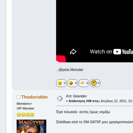
...έβγαλε Monster
0
0
0
0
Απ: Islander
Thodorisklm
«
Απάντηση #49 στις:
Απρίλιος 22, 2021, 22:
Members+
VIP Member
Έχει τελωνείο αυτός όμως νομίζω
Στάλθηκε από το SM-G970F μου χρησιμοποιώντ