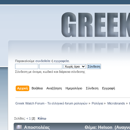
Παρακαλούμε
συνδεθείτε
ή
εγγραφείτε
.
Σύνδεση με όνομα, κωδικό και διάρκεια σύνδεσης
Αρχική
Βοήθεια
Αναζήτηση
Ημερολόγιο
Σύνδεση
Εγγραφή
Greek Watch Forum - Το ελληνικό forum ρολογιών
»
Ρολόγια
»
Microbrands
»
Σελίδες:
<
1
[
2
]
Κάτω
Αποστολέας
Θέμα: Helson (Αναγν