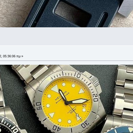
, 05:36:06 πμ »