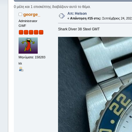
0 μέλη και 1 επισκέπτης διαβάζουν αυτό το θέμα.
Απ: Helson
george_
«
Απάντηση #15 στις:
Σεπτέμβριος 24, 2022
Administrator
GWF
Shark Diver 38 Steel GMT
Μηνύματα: 158283
kk