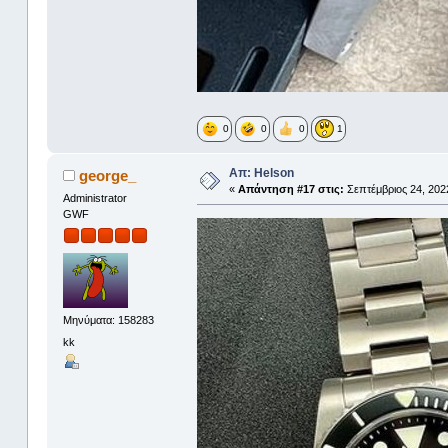
0
0
0
1
Απ: Helson
george_
«
Απάντηση #17 στις:
Σεπτέμβριος 24, 2022
Administrator
GWF
Μηνύματα: 158283
kk