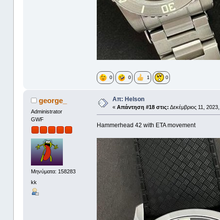
0
0
1
0
Απ: Helson
george_
«
Απάντηση #18 στις:
Δεκέμβριος 11, 2023,
Administrator
GWF
Hammerhead 42 with ETA movement
Μηνύματα: 158283
kk