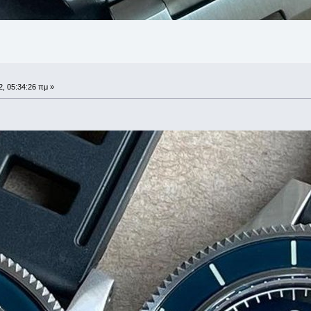
, 05:34:26 πμ »