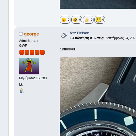
0
0
0
0
Απ: Helson
george_
«
Απάντηση #16 στις:
Σεπτέμβριος 24, 2022
Administrator
GWF
Skindiver
Μηνύματα: 158283
kk