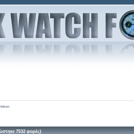
Helson
ώστηκε 7532 φορές)