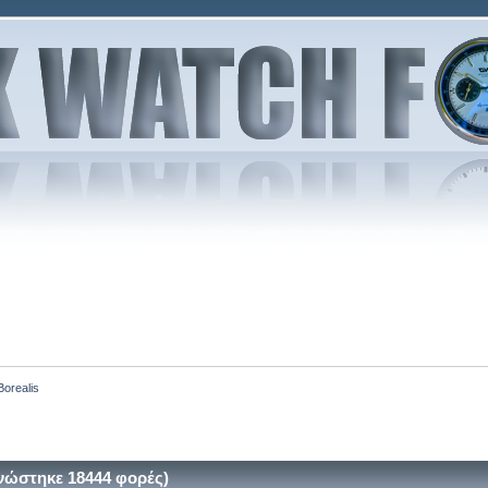
Borealis
νώστηκε 18444 φορές)