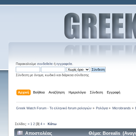
Παρακαλούμε
συνδεθείτε
ή
εγγραφείτε
.
Σύνδεση με όνομα, κωδικό και διάρκεια σύνδεσης
Αρχική
Βοήθεια
Αναζήτηση
Ημερολόγιο
Σύνδεση
Εγγραφή
Greek Watch Forum - Το ελληνικό forum ρολογιών
»
Ρολόγια
»
Microbrands
»
Σελίδες:
<
1
2
[
3
]
4
>
Κάτω
Αποστολέας
Θέμα: Borealis (Αναγ