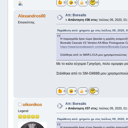
0
0
0
0
Απ: Borealis
Alexandros00
«
Απάντηση #36 στις:
Ιούλιος 09, 2020, 01
Επισκέπτης
Παράθεση από: grigoris gs στις Ιούλιος 09, 2020, 
Η παραγγελία έγινε τώρα ξεκινάει η μεγάλη αναμονή!
Borealis Cascais V2 Version AA Blue Portuguese C
https://www.borealiswatch.com/store/Borealis-Cas
Στάλθηκε από το MAR-LX1A μου χρησιμοποιώντας 
Με το καλο εύχομαι Γρηγόρη, πολυ ομορφο ρο
Στάλθηκε από το SM-G988B μου χρησιμοποιών
0
0
0
0
Απ: Borealis
oikonikos
«
Απάντηση #37 στις:
Ιούλιος 09, 2020, 01
Legend
Παράθεση από: grigoris gs στις Ιούλιος 09, 2020, 
Η παραγγελία έγινε τώρα ξεκινάει η μεγάλη αναμονή!