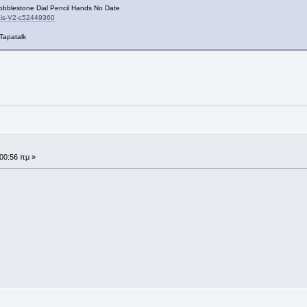
obblestone Dial Pencil Hands No Date
cais-V2-c52449360
Tapatalk
:00:56 πμ »