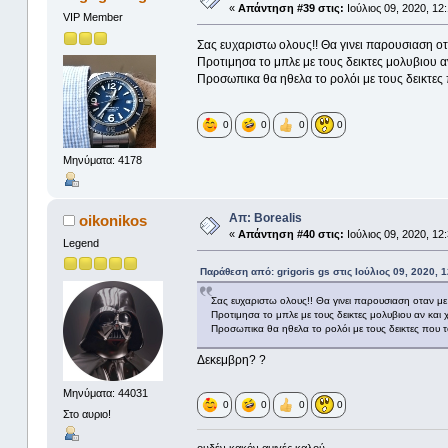
«
Απάντηση #39 στις:
Ιούλιος 09, 2020, 12
VIP Member
Σας ευχαριστω ολους!! Θα γινει παρουσιαση οτα
Προτιμησα το μπλε με τους δεικτες μολυβιου α
Προσωπικα θα ηθελα το ρολόι με τους δεικτες π
0
0
0
0
Μηνύματα: 4178
Απ: Borealis
oikonikos
«
Απάντηση #40 στις:
Ιούλιος 09, 2020, 12
Legend
Παράθεση από: grigoris gs στις Ιούλιος 09, 2020, 1
Σας ευχαριστω ολους!! Θα γινει παρουσιαση οταν με 
Προτιμησα το μπλε με τους δεικτες μολυβιου αν και 
Προσωπικα θα ηθελα το ρολόι με τους δεικτες που το
Δεκεμβρη? ?
Μηνύματα: 44031
0
0
0
0
Στο αυριο!
ουδέν κακόν αμιγές καλού