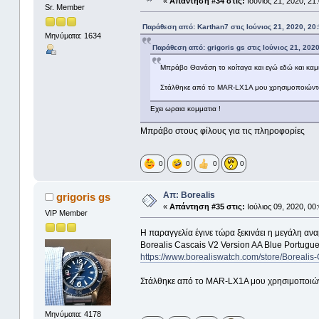
«
Απάντηση #34 στις:
Ιούνιος 21, 2020, 21
Sr. Member
Παράθεση από: Karthan7 στις Ιούνιος 21, 2020, 20
Μηνύματα: 1634
Παράθεση από: grigoris gs στις Ιούνιος 21, 2020
Μπράβο Θανάση το κοίταγα και εγώ εδώ και καμιά
Στάλθηκε από το MAR-LX1A μου χρησιμοποιώντα
Εχει ωραια κομματια !
Μπράβο στους φίλους για τις πληροφορίες
0
0
0
0
Απ: Borealis
grigoris gs
«
Απάντηση #35 στις:
Ιούλιος 09, 2020, 00
VIP Member
Η παραγγελία έγινε τώρα ξεκινάει η μεγάλη αν
Borealis Cascais V2 Version AA Blue Portugu
https://www.borealiswatch.com/store/Boreali
Στάλθηκε από το MAR-LX1A μου χρησιμοποιών
Μηνύματα: 4178