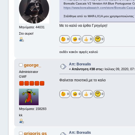
Borealis Cascais V2 Version AA Blue Portuguese C
https://www.borealiswatch.com/store/Borealis-Cas
Στάλθηκε από το MAR-LX1A μου χρησιμοποιώντας 
Με το καλό να έρθει Γρηγόρη!
Μηνύματα: 44031
Στο αυριο!
0
0
0
0
ουδέν κακόν αμιγές καλού
Απ: Borealis
george_
«
Απάντηση #38 στις:
Ιούλιος 09, 2020, 07
Administrator
GWF
Φαίνεται ποιοτικό,με το καλο
0
0
0
0
Μηνύματα: 158283
kk
Απ: Borealis
grigoris gs