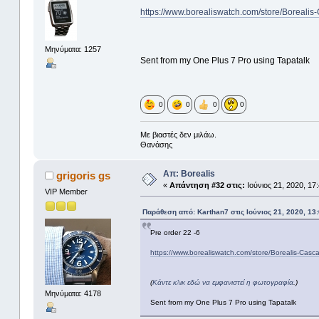
https://www.borealiswatch.com/store/Boreali
Μηνύματα: 1257
Sent from my One Plus 7 Pro using Tapatalk
0
0
0
0
Με βιαστές δεν μιλάω.
Θανάσης
Απ: Borealis
grigoris gs
«
Απάντηση #32 στις:
Ιούνιος 21, 2020, 17
VIP Member
Παράθεση από: Karthan7 στις Ιούνιος 21, 2020, 13
Pre order 22 -6
https://www.borealiswatch.com/store/Borealis-Cas
(
Κάντε κλικ εδώ να εμφανιστεί η φωτογραφία
.)
Μηνύματα: 4178
Sent from my One Plus 7 Pro using Tapatalk