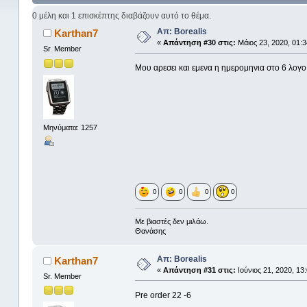
0 μέλη και 1 επισκέπτης διαβάζουν αυτό το θέμα.
Απ: Borealis
Karthan7
«
Απάντηση #30 στις:
Μάιος 23, 2020, 01:3
Sr. Member
Μου αρεσει και εμενα η ημερομηνια στο 6 λογο
Μηνύματα: 1257
0
0
0
0
Με βιαστές δεν μιλάω.
Θανάσης
Απ: Borealis
Karthan7
«
Απάντηση #31 στις:
Ιούνιος 21, 2020, 13
Sr. Member
Pre order 22 -6