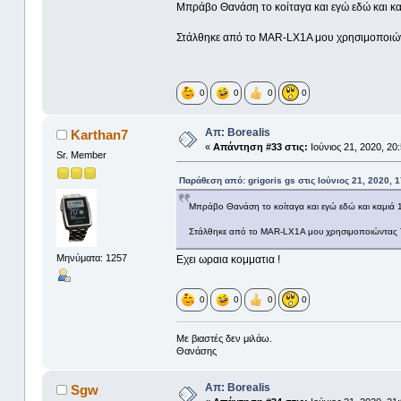
Μπράβο Θανάση το κοίταγα και εγώ εδώ και καμ
Στάλθηκε από το MAR-LX1A μου χρησιμοποιών
0
0
0
0
Απ: Borealis
Karthan7
«
Απάντηση #33 στις:
Ιούνιος 21, 2020, 20
Sr. Member
Παράθεση από: grigoris gs στις Ιούνιος 21, 2020, 1
Μπράβο Θανάση το κοίταγα και εγώ εδώ και καμιά 10
Στάλθηκε από το MAR-LX1A μου χρησιμοποιώντας 
Μηνύματα: 1257
Εχει ωραια κομματια !
0
0
0
0
Με βιαστές δεν μιλάω.
Θανάσης
Απ: Borealis
Sgw