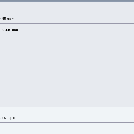
4:55 πμ »
 συμμετριας.
:04:57 μμ »