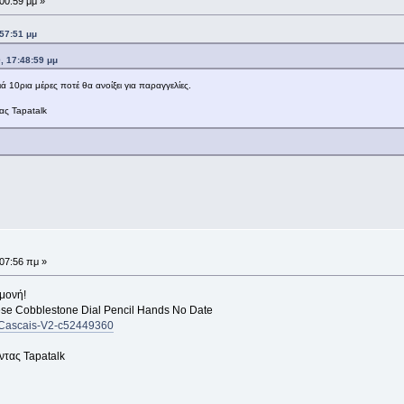
:00:59 μμ »
:57:51 μμ
, 17:48:59 μμ
 10ρια μέρες ποτέ θα ανοίξει για παραγγελίες.
ς Tapatalk
:07:56 πμ »
αμονή!
ese Cobblestone Dial Pencil Hands No Date
s-Cascais-V2-c52449360
τας Tapatalk