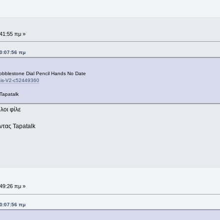
:41:55 πμ »
00:07:56 πμ
obblestone Dial Pencil Hands No Date
cais-V2-c52449360
Tapatalk
λοι φίλε
τας Tapatalk
:49:26 πμ »
00:07:56 πμ