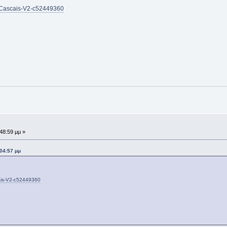
s-Cascais-V2-c52449360
:48:59 μμ »
:04:57 μμ
cais-V2-c52449360