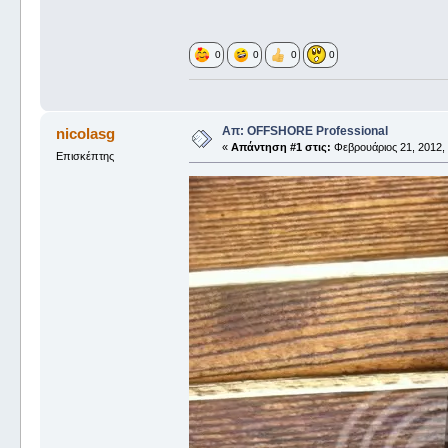
0
0
0
0
Απ: OFFSHORE Professional
nicolasg
«
Απάντηση #1 στις:
Φεβρουάριος 21, 2012, 
Επισκέπτης