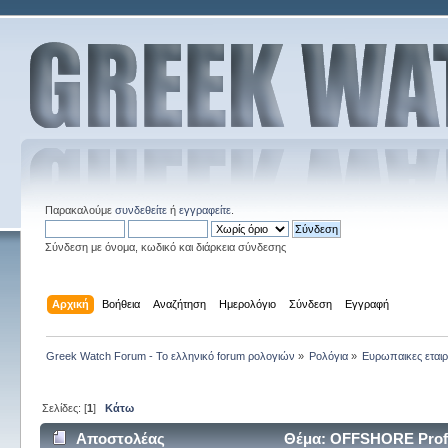
Παρακαλούμε
συνδεθείτε
ή
εγγραφείτε
.
Σύνδεση με όνομα, κωδικό και διάρκεια σύνδεσης
Αρχική
Βοήθεια
Αναζήτηση
Ημερολόγιο
Σύνδεση
Εγγραφή
Greek Watch Forum - Το ελληνικό forum ρολογιών
»
Ρολόγια
»
Ευρωπαικες εταιρ
Σελίδες: [
1
]
Κάτω
Αποστολέας
Θέμα: OFFSHORE Profe