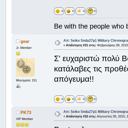
0
0
0
0
Be with the people who br
Απ: Seiko Snda27p1 Military Chronogr
gear
«
Απάντηση #31 στις:
Φεβρουάριος 08, 2015,
Jr. Member
Σ' ευχαριστώ πολύ Β
κατάλαβες τις προθέσ
απόγευμα!!
Μηνύματα: 151
0
0
0
0
Απ: Seiko Snda27p1 Military Chronogr
PK73
«
Απάντηση #32 στις:
Αύγουστος 05, 2015, 2
VIP Member