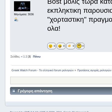
Βost μολις τωρα κα
εκπληκτικη παρουσια
Μηνύματα: 3036
"χορταστικη" πραγμα
ολα!
0
0
0
0
Σελίδες:
<
1
2
[
3
]
Πάνω
Greek Watch Forum - Το ελληνικό forum ρολογιών
»
Προτάσεις αγοράς ρολογιών
Γρήγορη απάντηση