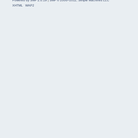
Powered by SMF 2.0.19
|
SMF © 2006–2011, Simple Machines LLC
XHTML
WAP2