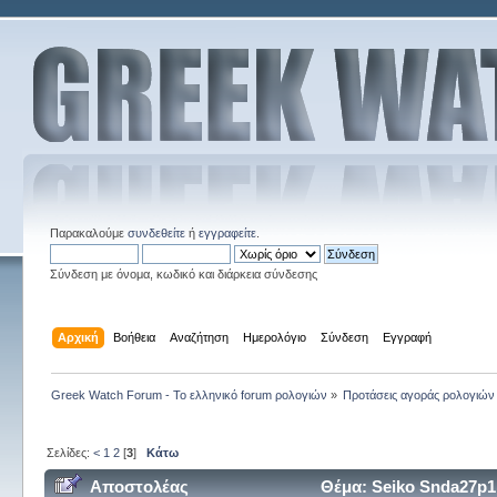
Παρακαλούμε
συνδεθείτε
ή
εγγραφείτε
.
Σύνδεση με όνομα, κωδικό και διάρκεια σύνδεσης
Αρχική
Βοήθεια
Αναζήτηση
Ημερολόγιο
Σύνδεση
Εγγραφή
Greek Watch Forum - Το ελληνικό forum ρολογιών
»
Προτάσεις αγοράς ρολογιών
Σελίδες:
<
1
2
[
3
]
Κάτω
Αποστολέας
Θέμα: Seiko Snda27p1