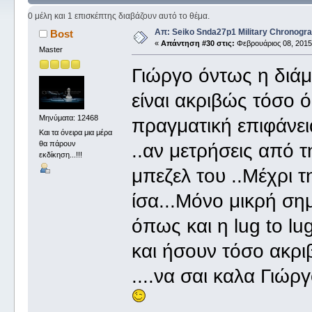
0 μέλη και 1 επισκέπτης διαβάζουν αυτό το θέμα.
Απ: Seiko Snda27p1 Military Chronogr
Βost
«
Απάντηση #30 στις:
Φεβρουάριος 08, 2015,
Master
Γιώργο όντως η διά
είναι ακριβώς τόσο 
Μηνύματα: 12468
πραγματική επιφάνει
Και τα όνειρα μια μέρα
θα πάρουν
..αν μετρήσεις από 
εκδίκηση...!!!
μπεζελ του ..Μέχρι τ
ίσα...Μόνο μικρή ση
όπως και η lug to l
και ήσουν τόσο ακριβ
....να σαι καλα Γιώ