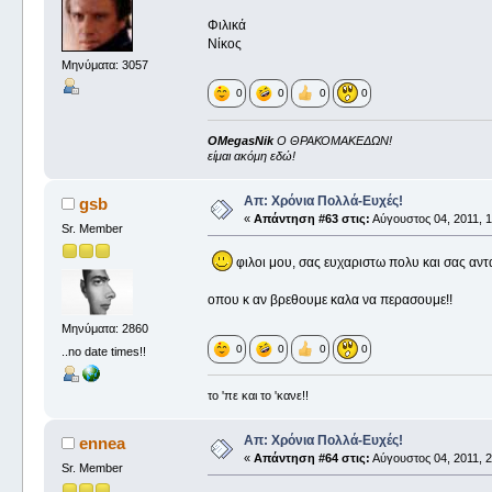
Φιλικά
Νίκος
Μηνύματα: 3057
0
0
0
0
OMegasNik
Ο ΘΡΑΚΟΜΑΚΕΔΩΝ!
είμαι ακόμη εδώ!
Απ: Χρόνια Πολλά-Ευχές!
gsb
«
Απάντηση #63 στις:
Αύγουστος 04, 2011, 1
Sr. Member
φιλοι μου, σας ευχαριστω πολυ και σας αντα
οπου κ αν βρεθουμε καλα να περασουμε!!
Μηνύματα: 2860
0
0
0
0
..no date times!!
το 'πε και το 'κανε!!
Απ: Χρόνια Πολλά-Ευχές!
ennea
«
Απάντηση #64 στις:
Αύγουστος 04, 2011, 2
Sr. Member