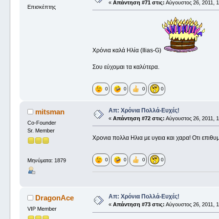
«
Απάντηση #71 στις:
Αύγουστος 26, 2011, 1
Επισκέπτης
Χρόνια καλά Ηλία (Ilias-G)
Σου εύχομαι τα καλύτερα.
0
0
0
0
Απ: Χρόνια Πολλά-Ευχές!
mitsman
«
Απάντηση #72 στις:
Αύγουστος 26, 2011, 1
Co-Founder
Sr. Member
Χρονια πολλα Ηλια με υγεια και χαρα! Οτι επιθυ
0
0
0
0
Μηνύματα: 1879
Απ: Χρόνια Πολλά-Ευχές!
DragonAce
«
Απάντηση #73 στις:
Αύγουστος 26, 2011, 1
VIP Member