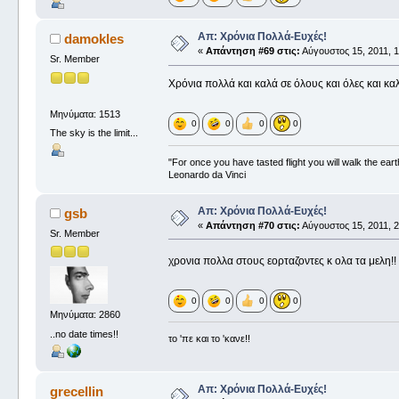
Απ: Χρόνια Πολλά-Ευχές!
damokles
«
Απάντηση #69 στις:
Αύγουστος 15, 2011, 1
Sr. Member
Χρόνια πολλά και καλά σε όλους και όλες και κ
Μηνύματα: 1513
0
0
0
0
The sky is the limit...
"For once you have tasted flight you will walk the ear
Leonardo da Vinci
Απ: Χρόνια Πολλά-Ευχές!
gsb
«
Απάντηση #70 στις:
Αύγουστος 15, 2011, 2
Sr. Member
χρονια πολλα στους εορταζοντες κ ολα τα μελη
0
0
0
0
Μηνύματα: 2860
..no date times!!
το 'πε και το 'κανε!!
Απ: Χρόνια Πολλά-Ευχές!
grecellin