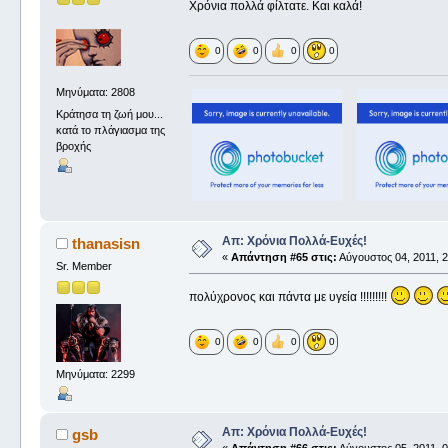
Χρόνια πολλά φίλτατε. Και καλά!
0
0
0
0
Μηνύματα: 2808
Κράτησα τη ζωή μου...
κατά το πλάγιασμα της
βροχής
Απ: Χρόνια Πολλά-Ευχές!
thanasisn
«
Απάντηση #65 στις:
Αύγουστος 04, 2011, 2
Sr. Member
πολύχρονος και πάντα με υγεία !!!!!!!!!
0
0
0
0
Μηνύματα: 2299
Απ: Χρόνια Πολλά-Ευχές!
gsb