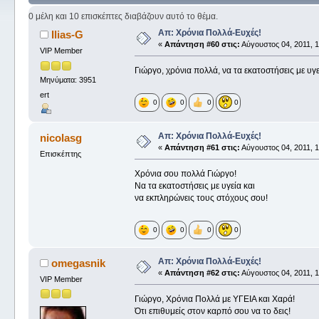
0 μέλη και 10 επισκέπτες διαβάζουν αυτό το θέμα.
Απ: Χρόνια Πολλά-Ευχές!
Ilias-G
«
Απάντηση #60 στις:
Αύγουστος 04, 2011, 1
VIP Member
Γιώργο, χρόνια πολλά, να τα εκατοστήσεις με υγε
Μηνύματα: 3951
ert
0
0
0
0
Απ: Χρόνια Πολλά-Ευχές!
nicolasg
«
Απάντηση #61 στις:
Αύγουστος 04, 2011, 1
Επισκέπτης
Χρόνια σου πολλά Γιώργο!
Να τα εκατοστήσεις με υγεία και
να εκπληρώνεις τους στόχους σου!
0
0
0
0
Απ: Χρόνια Πολλά-Ευχές!
omegasnik
«
Απάντηση #62 στις:
Αύγουστος 04, 2011, 1
VIP Member
Γιώργο, Χρόνια Πολλά με ΥΓΕΙΑ και Χαρά!
Ότι επιθυμείς στον καρπό σου να το δεις!