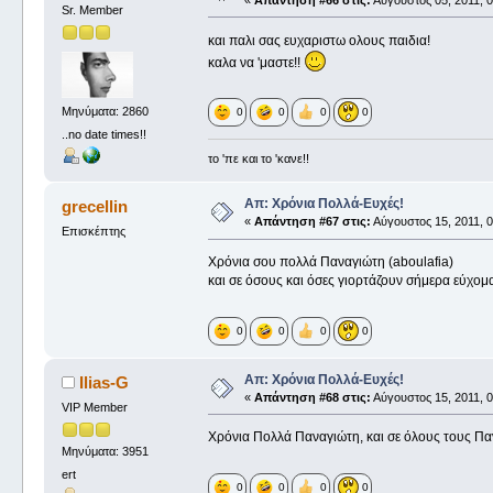
«
Απάντηση #66 στις:
Αύγουστος 05, 2011, 0
Sr. Member
και παλι σας ευχαριστω ολους παιδια!
καλα να 'μαστε!!
Μηνύματα: 2860
0
0
0
0
..no date times!!
το 'πε και το 'κανε!!
Απ: Χρόνια Πολλά-Ευχές!
grecellin
«
Απάντηση #67 στις:
Αύγουστος 15, 2011, 0
Επισκέπτης
Χρόνια σου πολλά Παναγιώτη (aboulafia)
και σε όσους και όσες γιορτάζουν σήμερα εύχομα
0
0
0
0
Απ: Χρόνια Πολλά-Ευχές!
Ilias-G
«
Απάντηση #68 στις:
Αύγουστος 15, 2011, 0
VIP Member
Xρόνια Πολλά Παναγιώτη, και σε όλους τους Πα
Μηνύματα: 3951
ert
0
0
0
0