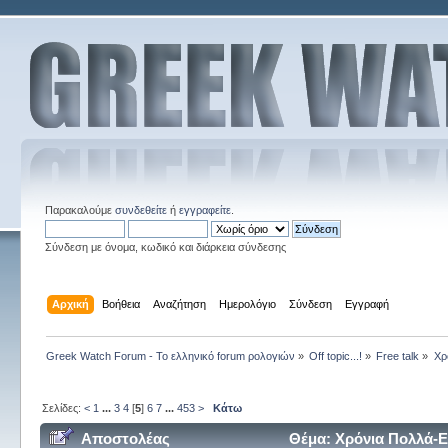
Παρακαλούμε
συνδεθείτε
ή
εγγραφείτε
.
Σύνδεση με όνομα, κωδικό και διάρκεια σύνδεσης
Αρχική
Βοήθεια
Αναζήτηση
Ημερολόγιο
Σύνδεση
Εγγραφή
Greek Watch Forum - Το ελληνικό forum ρολογιών
»
Off topic...!
»
Free talk
»
Χρ
Σελίδες:
<
1
...
3
4
[
5
]
6
7
...
453
>
Κάτω
Αποστολέας
Θέμα: Χρόνια Πολλά-Ε