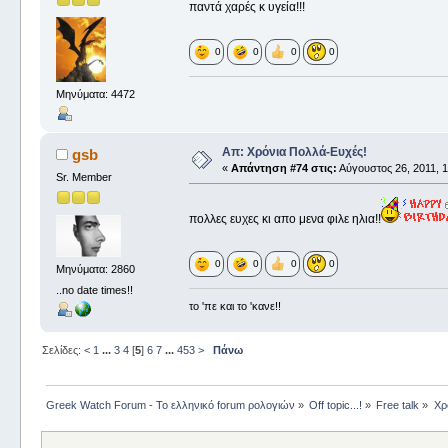
παντά χαρές κ υγεία!!!
0
0
0
0
Μηνύματα: 4472
Απ: Χρόνια Πολλά-Ευχές!
gsb
«
Απάντηση #74 στις:
Αύγουστος 26, 2011, 1
Sr. Member
πολλες ευχες κι απο μενα φιλε ηλια!!
0
0
0
0
Μηνύματα: 2860
..no date times!!
το 'πε και το 'κανε!!
Σελίδες:
<
1
...
3
4
[
5
]
6
7
...
453
>
Πάνω
Greek Watch Forum - Το ελληνικό forum ρολογιών
»
Off topic...!
»
Free talk
»
Χρ